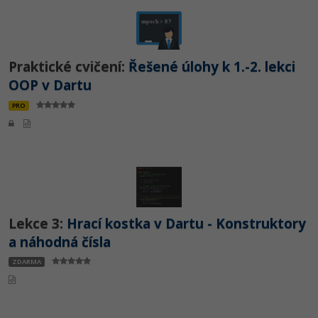
Video
-41%
Copywriter
Algoritmy
Time management
Ostatní
-10%
WordPress specialista
Umělá inteligence (AI)
Praktické cvičení:
Windows
Řešené úlohy k 1.-2. lekci
Fórum
OOP v Dartu
SEO specialista
Pro děti
Linux
PRO
Více
Sítě
Fórum
Kybernetická bezpečnost
Elektronický podpis
Lekce 3:
Hrací kostka v Dartu - Konstruktory
Fórum
a náhodná čísla
ZDARMA