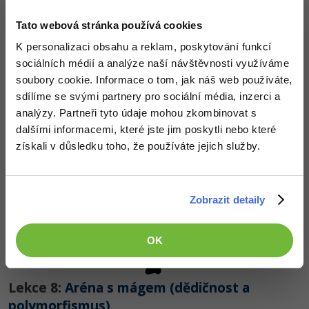
Tato webová stránka používá cookies
Lekce 6:
Aréna s bojovníky v Dartu
K personalizaci obsahu a reklam, poskytování funkcí
ZDARMA
sociálních médií a analýze naší návštěvnosti využíváme
soubory cookie. Informace o tom, jak náš web používáte,
sdílíme se svými partnery pro sociální média, inzerci a
analýzy. Partneři tyto údaje mohou zkombinovat s
dalšími informacemi, které jste jim poskytli nebo které
získali v důsledku toho, že používáte jejich služby.
Lekce 7:
Dědičnost a polymorfismus v Dartu
ZDARMA
Zobrazit detaily
OK
Lekce 8:
Aréna s mágem (dědičnost a
polymorfismus)