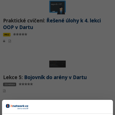
Praktické cvičení:
Řešené úlohy k 4. lekci
OOP v Dartu
PRO
Lekce 5:
Bojovník do arény v Dartu
ZDARMA