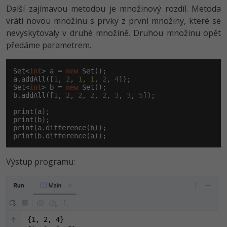
Další zajímavou metodou je množinový rozdíl. Metoda
vrátí novou množinu s prvky z první množiny, které se
nevyskytovaly v druhé množině. Druhou množinu opět
předáme parametrem.
Set<
int
> a = 
new
 Set();

a.addAll([
1
, 
2
, 
1
, 
1
, 
2
, 
4
]);

Set<
int
> b = 
new
 Set();

b.addAll([
1
, 
2
, 
2
, 
2
, 
2
, 
3
, 
3
, 
5
]);

print(a);

print(b);

print(a.difference(b));

print(b.difference(a));
Výstup programu:
{1, 2, 4}
