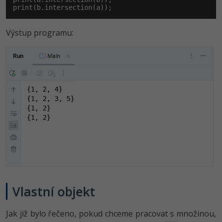
print(b.intersection(a));
Výstup programu:
{1, 2, 4}

{1, 2, 3, 5}

{1, 2}

{1, 2}
Vlastní objekt
Jak již bylo řečeno, pokud chceme pracovat s množinou,