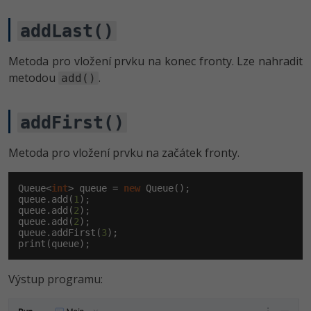
addLast()
Metoda pro vložení prvku na konec fronty. Lze nahradit
metodou
.
add()
addFirst()
Metoda pro vložení prvku na začátek fronty.
Queue<
int
> queue = 
new
 Queue();

queue.add(
1
);

queue.add(
2
);

queue.add(
2
);

queue.addFirst(
3
);

print(queue);
Výstup programu: