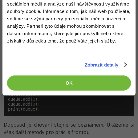
avšak reprezentuje frontu (FIFO) a zásobník (LIFO). To
sociálních médií a analýze naší návštěvnosti využíváme
znamená, že je tato kolekce optimalizovaná na přístup
soubory cookie. Informace o tom, jak náš web používáte,
na první či poslední prvek. Pro používání je nutné
sdílíme se svými partnery pro sociální média, inzerci a
importovat knihovnu
. Stejně jako
analýzy. Partneři tyto údaje mohou zkombinovat s
dart:collection
seznam či množina, i frontu lze procházet a bude
dalšími informacemi, které jste jim poskytli nebo které
fungovat i přístup na položku na daném indexu, avšak
získali v důsledku toho, že používáte jejich služby.
kvůli implementaci fronty nebude přístup tak rychlý jako
v seznamech.
Zobrazit detaily
Vyzkoušíme si jednoduchou ukázku:
OK
Queue<
int
> queue = 
new
 Queue();

queue.add(
1
);

queue.add(
2
);

queue.add(
2
);

queue.add(
3
);

print(queue);
Doposud je chování stejné se seznamem. Ukážeme si
však další metody pro práci s frontou.