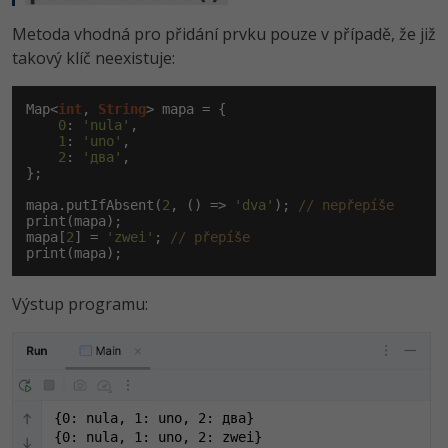
Metoda vhodná pro přidání prvku pouze v případě, že již
takový klíč neexistuje:
Map<
int
, 
String
> mapa = {

0
: 
'nula'
,

1
: 
'uno'
,

2
: 
'два'
,

};

mapa.putIfAbsent(
2
, () => 
'dva'
); 
// nepřepíše
print(mapa);

mapa[
2
] = 
'zwei'
; 
// přepíše
print(mapa);
Výstup programu:
{0: nula, 1: uno, 2: два}

{0: nula, 1: uno, 2: zwei}