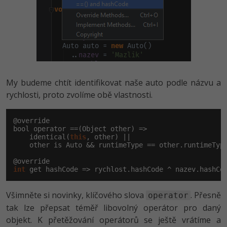
My budeme chtít identifikovat naše auto podle názvu a
rychlosti, proto zvolíme obě vlastnosti.
@override

bool operator ==(Object other) =>

    identical(
this
, other) ||

    other is Auto && runtimeType == other.runtimeType
int
 get hashCode => rychlost.hashCode ^ nazev.hashCo
Všimněte si novinky, klíčového slova
. Přesně
operator
tak lze přepsat téměř libovolný operátor pro daný
objekt. K přetěžování operátorů se ještě vrátíme a