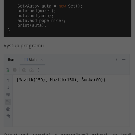
    Set<Auto> auta = 
new
 Set();

    auta.add(mazel);

    auta.add(auto);

    auta.add(popelnice);

    print(auta);

}
Výstup programu:
{Mazlík(150), Mazlík(150), Šunka(60)}