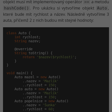
objekt musí mít implementovaný operátor
a metodu
==
. Pro ukázku si vytvoříme objekt
,
hashCode()
Auto
které bude mít rychlost a název. Následně vytvoříme 3
auta, přičemž 2 z nich budou mít stejné hodnoty:
class
 Auto {

int
 rychlost;

String
 nazev;

    @override

String
 toString() {

return
'$nazev($rychlost)'
;

    }

}

void
 main() {

    Auto mazel = 
new
 Auto()

        ..nazev = 
'Mazlík'
        ..rychlost = 
150
;

    Auto auto = 
new
 Auto()

        ..nazev = 
'Mazlík'
        ..rychlost = 
150
;

    Auto popelnice = 
new
 Auto()

        ..nazev = 
'Šunka'
        ..rychlost = 
60
;
