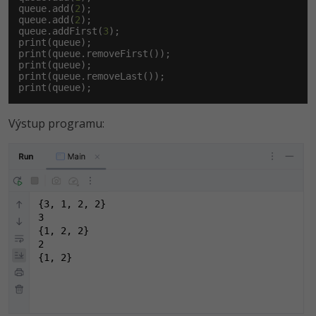
queue.add(
2
);

queue.add(
2
);

queue.addFirst(
3
);

print(queue);

print(queue.removeFirst());

print(queue);

print(queue.removeLast());

print(queue);
Výstup programu:
{3, 1, 2, 2}

3

{1, 2, 2}

2

{1, 2}