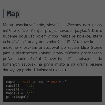
Map
Mapa, asociativní pole, slovník, ... Všechny tyto názvy
můžete znát z různých programovacích jazyků. V Dartu
budeme používat pojem
mapa
. Mapa je kolekce, která
uchovává své prvky pod zadanými klíči. V takové kolekci
můžeme k prvkům přistupovat po zadání klíče. Stejně
jako u předchozích kolekcí, prvky můžeme procházet v
pořadí podle přidání. Datový typ klíče zapisujeme do
lomených závorek na první místo a na druhé píšeme
datový typ prvku. Ukažme si ukázku:
Map<
int
, 
String
> mapa = 
new
 Map();

mapa[
0
] = 
'nula'
;

mapa[
1
] = 
'uno'
;

mapa[
2
] = 
'два'
;

print(mapa);