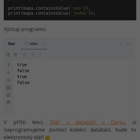
print(mapa.containsValue(
'uno'
));

print(mapa.containsValue(
'jedna'
));
Výstup programu:
true

false

true

false
V příští lekci,
Diář s databází v Dartu
, si
naprogramujeme pomocí kolekcí databázi, bude to
elektronický diář!