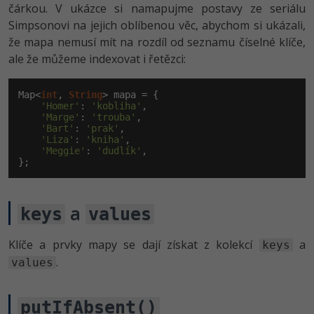
čárkou. V ukázce si namapujme postavy ze seriálu
Simpsonovi na jejich oblíbenou věc, abychom si ukázali,
že mapa nemusí mít na rozdíl od seznamu číselné klíče,
ale že můžeme indexovat i řetězci:
Map<
int
, 
String
> mapa = {

'Homer'
: 
'kobliha'
,

'Marge'
: 
'trouba'
,

'Bart'
: 
'prak'
,

'Liza'
: 
'kniha'
,

'Meggie'
: 
'dudlík'
,

};
a
keys
values
Klíče a prvky mapy se dají získat z kolekcí
a
keys
.
values
putIfAbsent()