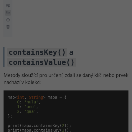
a
containsKey()
containsValue()
Metody sloužící pro určení, zdali se daný klíč nebo prvek
nachází v kolekci:
Map<
int
, 
String
> mapa = {

0
: 
'nula'
,

1
: 
'uno'
,

2
: 
'два'
,

};

print(mapa.containsKey(
2
));

print(mapa.containsKey(
3
));
