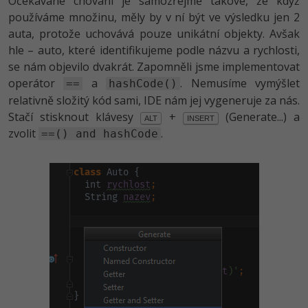
Očekávané chování je samozřejmě takové, že když
používáme množinu, měly by v ní být ve výsledku jen 2
auta, protože uchovává pouze unikátní objekty. Avšak
hle – auto, které identifikujeme podle názvu a rychlosti,
se nám objevilo dvakrát. Zapomněli jsme implementovat
operátor
a
. Nemusíme vymýšlet
==
hashCode()
relativně složitý kód sami, IDE nám jej vygeneruje za nás.
Stačí stisknout klávesy
+
(Generate...) a
ALT
INSERT
zvolit
.
==() and hashCode