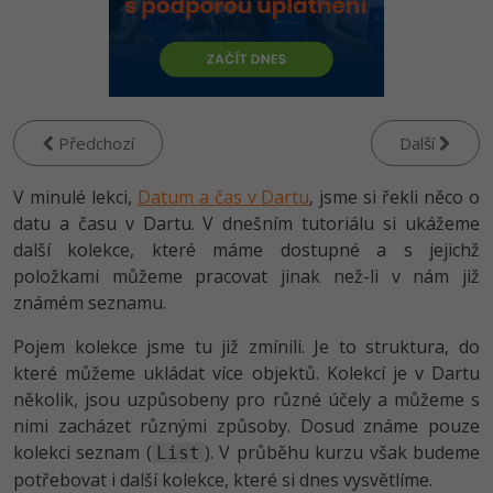
-80%
Vývojář mobilních aplikací
-80%
Python
Digitální gramotnost
Photoshop
HTML5, CSS3, Bootstrap, SEO
PHP
-80%
-30%
Specialista na AI a bigdata
-80%
JavaScript
Marketing
Adobe Illustrator
SQL a databáze
JavaScript
-80%
C# Game developer
-30%
PHP
WordPress
Adobe Lightroom
Testování a verzování
Předchozí
Další
Python
-80%
-30%
Webdesigner
-15%
C++
SEO
Adobe XD
V minulé lekci,
UML a návrhové vzory
Datum a čas v Dartu
, jsme si řekli něco o
HTML / CSS
-80%
datu a času v Dartu. V dnešním tutoriálu si ukážeme
Tester
-25%
Swift
UX
Adobe InDesign
React
další kolekce, které máme dostupné a s jejichž
UML a návrhové vzory
-80%
Systémový administrátor
položkami můžeme pracovat jinak než-li v nám již
Kotlin
Business
Adobe After Effects
Spring
známém seznamu.
MySQL/MariaDB
-80%
-25%
Grafik / UX/UI návrhář
-80%
C
Kryptoměny
Blender
Pojem kolekce jsme tu již zmínili. Je to struktura, do
ASP.NET MVC
MS-SQL
které můžeme ukládat více objektů. Kolekcí je v Dartu
-30%
3D grafik
VB.NET
Copywriting
Inkscape
několik, jsou uzpůsobeny pro různé účely a můžeme s
Django
SQLite
nimi zacházet různými způsoby. Dosud známe pouze
-80%
Projektový manažer
-80%
SQL
MS Office
Fotografování
kolekci seznam (
). V průběhu kurzu však budeme
List
Best practices
-80%
potřebovat i další kolekce, které si dnes vysvětlíme.
Databázový analytik
Návrh SW
Google Dokumenty