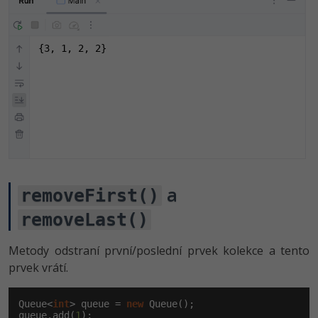
{3, 1, 2, 2}
a
removeFirst()
removeLast()
Metody odstraní první/poslední prvek kolekce a tento
prvek vrátí.
Queue<
int
> queue = 
new
 Queue();

queue.add(
1
);
