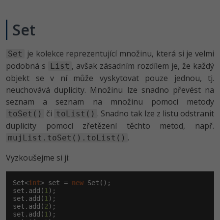
Video
-41%
Copywriter
Algoritmy
Time management
Ostatní
Set
-10%
WordPress specialista
Umělá inteligence (AI)
Windows
Fórum
je kolekce reprezentující množinu, která si je velmi
Set
SEO specialista
podobná s
, avšak zásadním rozdílem je, že každý
Pro děti
List
Linux
objekt se v ní může vyskytovat pouze jednou, tj.
Více
neuchovává duplicity. Množinu lze snadno převést na
Sítě
seznam a seznam na množinu pomocí metody
Fórum
či
. Snadno tak lze z listu odstranit
toSet()
Kybernetická bezpečnost
toList()
duplicity pomocí zřetězení těchto metod, např.
Elektronický podpis
.
mujList.toSet().toList()
Vyzkoušejme si ji:
Fórum
Set<
int
> set = 
new
 Set();

set.add(
1
);

set.add(
1
);

set.add(
2
);

set.add(
1
);
