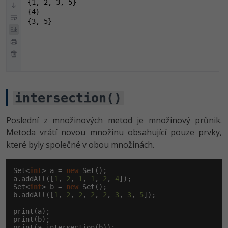
{1, 2, 3, 5}

{4}

{3, 5}
intersection()
Poslední z množinových metod je množinový průnik.
Metoda vrátí novou množinu obsahující pouze prvky,
které byly společné v obou množinách.
Set<
int
> a = 
new
 Set();

a.addAll([
1
, 
2
, 
1
, 
1
, 
2
, 
4
]);

Set<
int
> b = 
new
 Set();

b.addAll([
1
, 
2
, 
2
, 
2
, 
2
, 
3
, 
3
, 
5
]);

print(a);

print(b);

print(a.intersection(b));
