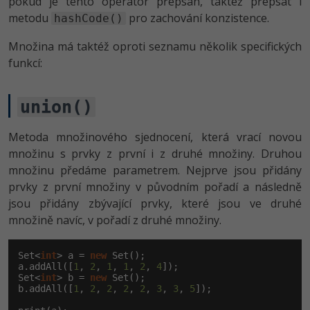
pokud je tento operátor přepsán, taktéž přepsat i
metodu
pro zachování konzistence.
hashCode()
Množina má taktéž oproti seznamu několik specifických
funkcí:
union()
Metoda množinového sjednocení, která vrací novou
množinu s prvky z první i z druhé množiny. Druhou
množinu předáme parametrem. Nejprve jsou přidány
prvky z první množiny v původním pořadí a následně
jsou přidány zbývající prvky, které jsou ve druhé
množině navíc, v pořadí z druhé množiny.
Set<
int
> a = 
new
 Set();

a.addAll([
1
, 
2
, 
1
, 
1
, 
2
, 
4
]);

Set<
int
> b = 
new
 Set();

b.addAll([
1
, 
2
, 
2
, 
2
, 
2
, 
3
, 
3
, 
5
]);
