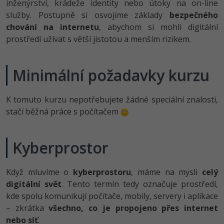
inženýrství, krádeže identity nebo útoky na on-line
-80%
Blog
Photoshop
služby. Postupně si osvojíme základy
bezpečného
chování na internetu
, abychom si mohli digitální
Kariéra
-80%
Adobe Illustrator
prostředí užívat s větší jistotou a menším rizikem.
Pro firmy
-30%
Adobe Lightroom
Minimální požadavky kurzu
-15%
Adobe XD
K tomuto kurzu nepotřebujete žádné speciální znalosti,
-25%
Adobe InDesign
stačí běžná práce s počítačem
Adobe After Effects
Kyberprostor
-80%
Blender
Když mluvíme o
kyberprostoru
, máme na mysli
celý
Inkscape
digitální svět
. Tento termín tedy označuje prostředí,
-80%
kde spolu komunikují počítače, mobily, servery i aplikace
Fotografování
– zkrátka
všechno, co je propojeno přes internet
nebo síť
.
Video