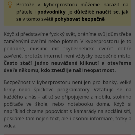
Protože v kyberprostoru můžeme narazit na
přátele i
podvodníky
, je
důležité naučit se
, jak
se v tomto světě
pohybovat bezpečně
.
Když si představíme fyzický svět, bráníme svůj dům třeba
zamčenými dveřmi nebo plotem. V kyberprostoru je to
podobné, musíme mít "kybernetické dveře" dobře
zavřené, protože internet není vždycky bezpečné místo.
Často stačí jedno neuvážené kliknutí a otevřeme
dveře někomu, kdo zneužije naši neopatrnost.
Bezpečnost v kyberprostoru není jen pro banky, velké
firmy nebo špičkové programátory. Vztahuje se na
každého z nás – ať už se připojujeme z mobilu, stolního
počítače ve škole, nebo notebooku doma. Když si
například chceme popovídat s kamarády na sociální síti,
posíláme tam nejen text, ale i osobní informace, fotky a
videa.