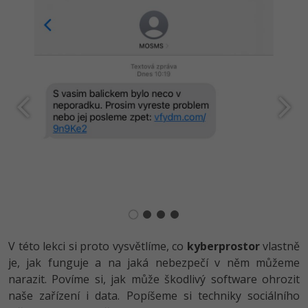
-41%
Copywriter
Algoritmy
Time management
-10%
WordPress specialista
Umělá inteligence (AI)
Windows
SEO specialista
Pro děti
Linux
Více
Sítě
Fórum
Kybernetická bezpečnost
Elektronický podpis
Fórum
V této lekci si proto vysvětlíme, co
kyberprostor
vlastně
je, jak funguje a na jaká nebezpečí v něm můžeme
Kurzy designu
narazit. Povíme si, jak může škodlivý software ohrozit
-80%
HTML/CSS
naše zařízení i data. Popíšeme si techniky sociálního
Příběhy absolventů