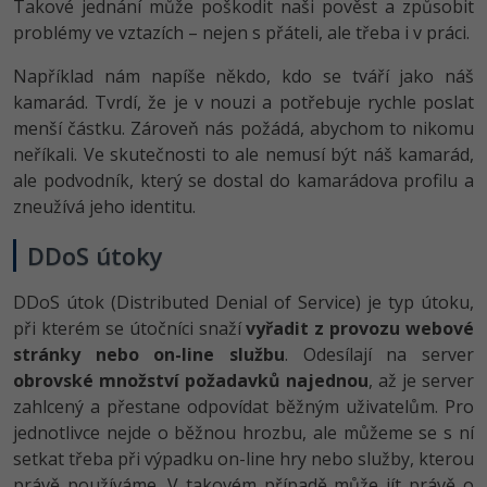
Takové jednání může poškodit naši pověst a způsobit
problémy ve vztazích – nejen s přáteli, ale třeba i v práci.
Například nám napíše někdo, kdo se tváří jako náš
kamarád. Tvrdí, že je v nouzi a potřebuje rychle poslat
menší částku. Zároveň nás požádá, abychom to nikomu
neříkali. Ve skutečnosti to ale nemusí být náš kamarád,
ale podvodník, který se dostal do kamarádova profilu a
zneužívá jeho identitu.
DDoS útoky
DDoS útok (Distributed Denial of Service) je typ útoku,
při kterém se útočníci snaží
vyřadit z provozu webové
stránky nebo on-line službu
. Odesílají na server
obrovské množství požadavků najednou
, až je server
zahlcený a přestane odpovídat běžným uživatelům. Pro
jednotlivce nejde o běžnou hrozbu, ale můžeme se s ní
setkat třeba při výpadku on-line hry nebo služby, kterou
právě používáme. V takovém případě může jít právě o