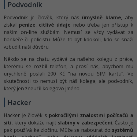
Podvodník
Podvodník je člověk, který nás
úmyslně klame
, aby
získal
peníze
,
citlivé údaje
nebo třeba jen přístup k
našim on-line službám. Nemusí se vždy vydávat za
bankéře či policistu. Může to být kdokoli, kdo se snaží
vzbudit naši důvěru.
Někdo se na chatu vydává za našeho kolegu z práce,
kterému se rozbil telefon, a prosí nás, abychom mu
urychleně poslali 200 Kč "na novou SIM kartu". Ve
skutečnosti to nemusí být náš kolega, ale podvodník,
který jen zneužil kolegovo jméno.
Hacker
Hacker je člověk s
pokročilými znalostmi počítačů a
sítí
, který dokáže najít
slabiny v zabezpečení
. Často je
pak používá ke zločinu. Může se nabourat do
systémů