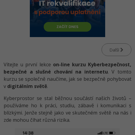
-80%
Vývojář mobilních aplikací
Python
Digitální gramotnost
HTML5, CSS3, Bootstrap, SEO
PHP
-80%
-30%
Specialista na AI a bigdata
JavaScript
Marketing
SQL a databáze
JavaScript
-80%
C# Game developer
PHP
WordPress
Testování a verzování
Python
-80%
-30%
Webdesigner
C++
SEO
Další
UML a návrhové vzory
HTML / CSS
-80%
Tester
Swift
UX
Vítejte u první lekce
on-line kurzu Kyberbezpečnost,
React
UML a návrhové vzory
bezpečné a slušné chování na internetu
. V tomto
-80%
Systémový administrátor
Kotlin
Business
kurzu se společně naučíme, jak se bezpečně pohybovat
Spring
MySQL/MariaDB
v
digitálním světě
.
-80%
-25%
Grafik / UX/UI návrhář
C
Kryptoměny
ASP.NET MVC
MS-SQL
Kyberprostor se stal běžnou součástí našich životů –
-30%
3D grafik
VB.NET
používáme ho k práci, studiu, zábavě i komunikaci s
Copywriting
Django
SQLite
blízkými. Jenže stejně jako ve skutečném světě na nás i
-80%
Projektový manažer
SQL
zde mohou číhat různá rizika.
MS Office
Best practices
-80%
Databázový analytik
Návrh SW
Google Dokumenty