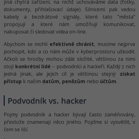
jiná chytrá zařízení, na nichž uchováváme data (fotky,
dokumenty, přihlašovací údaje). Silnicemi pak vedou
kabely a bezdrátové signály, které tato "města"
propojují a které nám umožňují komunikovat,
nakupovat či sledovat videa on-line.
Abychom se mohli
efektivně chránit
, musíme nejprve
pochopit, kdo a co nám může v kyberprostoru uškodit.
Ačkoli se hrozby mohou zdát složité, většinou za nimi
stojí
konkrétní lidé
– podvodníci a hackeři. Každý z nich
jedná jinak, ale jejich cíl je většinou stejný:
získat
přístup
k našim
datům, penězům
nebo
účtům
.
Podvodník vs. hacker
Pojmy podvodník a hacker bývají často zaměňovány,
přestože znamenají něco jiného. Pojďme si vysvětlit, v
čem se liší.