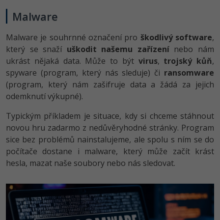
Malware
Malware je souhrnné označení pro
škodlivý software
,
který se snaží
uškodit našemu zařízení
nebo nám
ukrást nějaká data. Může to být
virus
,
trojský kůň
,
spyware (program, který nás sleduje) či
ransomware
(program, který nám zašifruje data a žádá za jejich
odemknutí výkupné).
Typickým příkladem je situace, kdy si chceme stáhnout
novou hru zadarmo z nedůvěryhodné stránky. Program
sice bez problémů nainstalujeme, ale spolu s ním se do
počítače dostane i malware, který může začít krást
hesla, mazat naše soubory nebo nás sledovat.