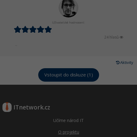
Uživatelské hodnocení:
24 hlasů
..
Aktivity
Vstoupit do diskuze (1)
ITnetwork.cz
Učíme národ IT
O projektu