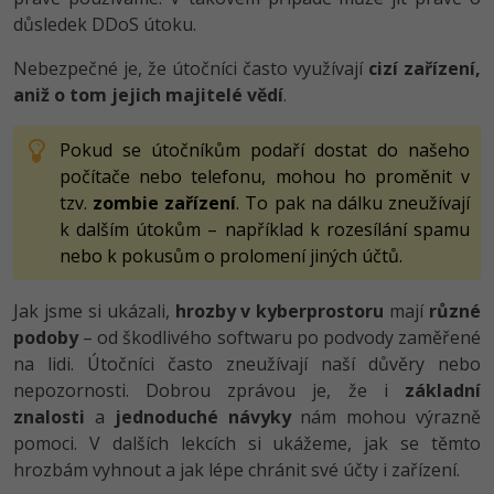
důsledek DDoS útoku.
Nebezpečné je, že útočníci často využívají
cizí zařízení,
aniž o tom jejich majitelé vědí
.
Pokud se útočníkům podaří dostat do našeho
počítače nebo telefonu, mohou ho proměnit v
tzv.
zombie zařízení
. To pak na dálku zneužívají
k dalším útokům – například k rozesílání spamu
nebo k pokusům o prolomení jiných účtů.
Jak jsme si ukázali,
hrozby v kyberprostoru
mají
různé
podoby
– od škodlivého softwaru po podvody zaměřené
na lidi. Útočníci často zneužívají naší důvěry nebo
nepozornosti. Dobrou zprávou je, že i
základní
znalosti
a
jednoduché návyky
nám mohou výrazně
pomoci. V dalších lekcích si ukážeme, jak se těmto
hrozbám vyhnout a jak lépe chránit své účty i zařízení.