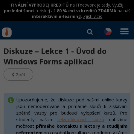
FINÁLNÍ VÝPRODEJ KREDITŮ
na ITnetwork je tady. Využij
poslední šanci
a získej až
80 % extra kreditů ZDARMA
na náš
interaktivní e-learning
.
Zjisti více:
IT kurzy
Od
0 Kč
Diskuze – Lekce 1 - Úvod do
Přihlásit se
|
Registrovat
IT e-learning
Rekvalifikace a kurzy
Windows Forms aplikací
hrazené úřadem práce
Kurzy IT profesí
Zpět
Workshopy zdarma
Junior programátor
Kurzy programování
Umělá inteligence v praxi
Školení
Programátor WWW aplikací
Jak začít?
Upozorňujeme, že diskuze pod našimi online kurzy
Datová analýza v praxi
Základy programování
jsou nemoderované a primárně slouží k získávání
Školení dle technologií
-80%
Senior programátor
Java
zpětné vazby pro budoucí vylepšení kurzů. Pro
Objektové programování - OOP
C# .NET
studenty našich
rekvalifikačních kurzů
nabízíme
-80%
Front-end developer
C#.NET
možnost
přímého kontaktu s lektory a studijním
Umělá inteligence
Java
referentem
pro osobní konzultace a podporu v rámci