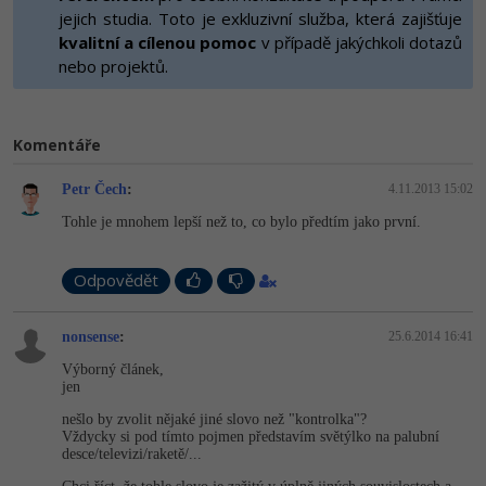
-80%
Vývojář mobilních aplikací
jejich studia. Toto je exkluzivní služba, která zajišťuje
Python
HTML5, CSS3, Bootstrap, SEO
kvalitní a cílenou pomoc
v případě jakýchkoli dotazů
PHP
-80%
nebo projektů.
Specialista na AI a bigdata
JavaScript
SQL a databáze
JavaScript
-80%
C# Game developer
PHP
Testování a verzování
Komentáře
Python
-80%
Webdesigner
C++
Petr Čech
:
4.11.2013 15:02
UML a návrhové vzory
HTML / CSS
-80%
Tester
Swift
Tohle je mnohem lepší než to, co bylo předtím jako první.
React
UML a návrhové vzory
-80%
Systémový administrátor
Kotlin
Odpovědět
Spring
MySQL/MariaDB
-80%
Grafik / UX/UI návrhář
C
nonsense
:
25.6.2014 16:41
ASP.NET MVC
MS-SQL
Výborný článek,
3D grafik
VB.NET
jen
Django
SQLite
nešlo by zvolit nějaké jiné slovo než "kontrolka"?
Projektový manažer
SQL
Vždycky si pod tímto pojmen představím světýlko na palubní
Best practices
desce/televizi/ra­ketě/...
-80%
Databázový analytik
Návrh SW