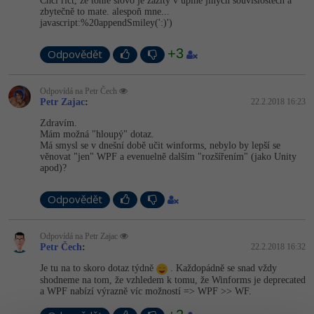
Chci říct, že tohle slovo je zažitý v úplně jiných souvislostech a
zbytečně to mate. alespoň mne...
-41%
javascript:%20ap­pendSmiley(':)')
Copywriter
Algoritmy
+3
-10%
Odpovědět
WordPress specialista
Umělá inteligence (AI)
SEO specialista
Odpovídá na Petr Čech
Pro děti
Petr Zajac
:
22.2.2018 16:23
Zdravím.
Více
Mám možná "hloupý" dotaz.
Má smysl se v dnešní době učit winforms, nebylo by lepší se
věnovat "jen" WPF a evenuelně dalším "rozšířením" (jako Unity
Fórum
apod)?
Kurzy e-commerce
Odpovědět
Testování softwaru
Kurzy designu
Odpovídá na Petr Zajac
Petr Čech
:
22.2.2018 16:32
-80%
Datová analýza
HTML/CSS
Příběhy absolventů
Je tu na to skoro dotaz týdně
. Každopádně se snad vždy
shodneme na tom, že vzhledem k tomu, že Winforms je deprecated
-80%
a WPF nabízí výrazně víc možností => WPF >> WF.
Digitální gramotnost
Blog
Photoshop