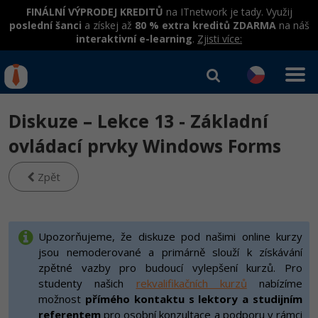
FINÁLNÍ VÝPRODEJ KREDITŮ
na ITnetwork je tady. Využij
poslední šanci
a získej až
80 % extra kreditů ZDARMA
na náš
interaktivní e-learning
.
Zjisti více:
IT kurzy
Od
0 Kč
Diskuze – Lekce 13 - Základní
Přihlásit se
|
Registrovat
IT e-learning
Rekvalifikace a kurzy
ovládací prvky Windows Forms
hrazené úřadem práce
Kurzy IT profesí
Zpět
Workshopy zdarma
Junior programátor
Kurzy programování
Umělá inteligence v praxi
Školení
Programátor WWW aplikací
Jak začít?
Upozorňujeme, že diskuze pod našimi online kurzy
Datová analýza v praxi
Základy programování
jsou nemoderované a primárně slouží k získávání
Školení dle technologií
-80%
Senior programátor
Java
zpětné vazby pro budoucí vylepšení kurzů. Pro
Objektové programování - OOP
C# .NET
studenty našich
rekvalifikačních kurzů
nabízíme
-80%
Front-end developer
C#.NET
možnost
přímého kontaktu s lektory a studijním
Umělá inteligence
Java
referentem
pro osobní konzultace a podporu v rámci