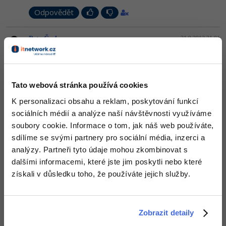
-30%
Kariéra
-80%
Marketing
Adobe Illustrator
Odpovědět
Pro firmy
-30%
WordPress
Adobe Lightroom
Petr Čech
:
21.9.2013 21:01
-30%
-15%
Toto není dobrý úvod do WF aplikací.
SEO
Adobe XD
-25%
UX
Odpovědět
Adobe InDesign
Tato webová stránka používá cookies
K personalizaci obsahu a reklam, poskytování funkcí
Business
Adobe After Effects
Odpovídá na Petr Čech
sociálních médií a analýze naší návštěvnosti využíváme
David Hartinger
:
21.9.2013 21:32
-25%
-80%
soubory cookie. Informace o tom, jak náš web používáte,
Kryptoměny
Blender
Nikde jsem si nevšiml, že by tento článek měl být úvodem.
sdílíme se svými partnery pro sociální média, inzerci a
-30%
+1
analýzy. Partneři tyto údaje mohou zkombinovat s
Odpovědět
Copywriting
Inkscape
dalšími informacemi, které jste jim poskytli nebo které
-80%
-80%
získali v důsledku toho, že používáte jejich služby.
MS Office
Petr Čech
:
21.9.2013 21:36
Fotografování
To sice nikde není, ale kde teda je, když ne v prvním článku v
Google Dokumenty
sekci?
Video
Zobrazit detaily
Odpovědět
Time management
Ostatní