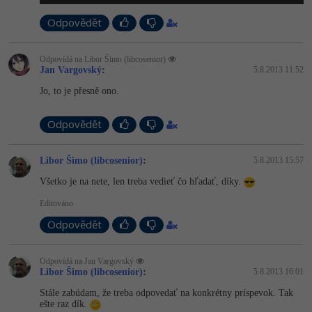
-41%
Odpovědět
Copywriter
Algoritmy
-10%
WordPress specialista
Umělá inteligence (AI)
Odpovídá na Libor Šimo (libcosenior)
Jan Vargovský
:
5.8.2013 11:52
SEO specialista
Jo, to je přesně ono.
Pro děti
Odpovědět
Více
Fórum
Libor Šimo (libcosenior)
:
5.8.2013 15:57
Všetko je na nete, len treba vedieť čo hľadať, díky.
Kurzy e-commerce
Editováno
Odpovědět
Testování softwaru
Kurzy designu
-80%
Datová analýza
HTML/CSS
Odpovídá na Jan Vargovský
Příběhy absolventů
Libor Šimo (libcosenior)
:
5.8.2013 16:01
-80%
Digitální gramotnost
Blog
Stále zabúdam, že treba odpovedať na konkrétny príspevok. Tak
Photoshop
ešte raz dík.