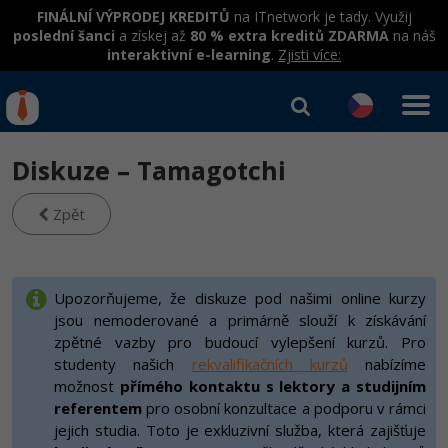
FINÁLNÍ VÝPRODEJ KREDITŮ
na ITnetwork je tady. Využij
poslední šanci
a získej až
80 % extra kreditů ZDARMA
na náš
interaktivní e-learning
.
Zjisti více:
IT kurzy
Od
0 Kč
Diskuze – Tamagotchi
Přihlásit se
|
Registrovat
IT e-learning
Rekvalifikace a kurzy
hrazené úřadem práce
Zpět
Kurzy IT profesí
Workshopy zdarma
Junior programátor
Kurzy programování
Umělá inteligence v praxi
Upozorňujeme, že diskuze pod našimi online kurzy
Školení
jsou nemoderované a primárně slouží k získávání
Programátor WWW aplikací
Jak začít?
Datová analýza v praxi
zpětné vazby pro budoucí vylepšení kurzů. Pro
Základy programování
Školení dle technologií
-80%
studenty našich
rekvalifikačních kurzů
nabízíme
Senior programátor
Java
možnost
přímého kontaktu s lektory a studijním
Objektové programování - OOP
C# .NET
referentem
pro osobní konzultace a podporu v rámci
-80%
Front-end developer
C#.NET
jejich studia. Toto je exkluzivní služba, která zajišťuje
Umělá inteligence
Java