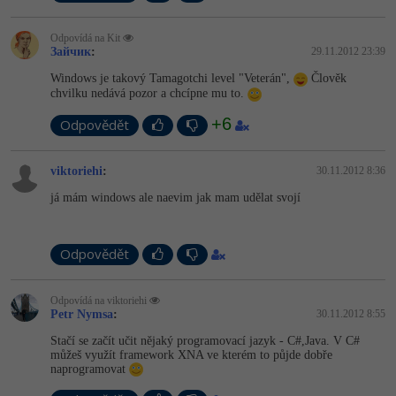
-41%
Copywriter
Algoritmy
Odpovídá na Kit
Зайчик
:
29.11.2012 23:39
-10%
WordPress specialista
Umělá inteligence (AI)
Windows je takový Tamagotchi level "Veterán",
Člověk
chvilku nedává pozor a chcípne mu to.
SEO specialista
Pro děti
+6
Odpovědět
Více
viktoriehi
:
30.11.2012 8:36
já mám windows ale naevim jak mam udělat svojí
Fórum
Kurzy e-commerce
Odpovědět
Testování softwaru
Kurzy designu
Odpovídá na viktoriehi
Petr Nymsa
:
30.11.2012 8:55
-80%
Datová analýza
HTML/CSS
Příběhy absolventů
Stačí se začít učit nějaký programovací jazyk - C#,Java. V C#
můžeš využít framework XNA ve kterém to půjde dobře
-80%
Digitální gramotnost
naprogramovat
Blog
Photoshop