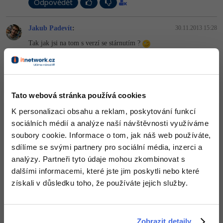
Odpovědět
-30%
Kariéra
-80%
Marketing
Adobe Illustrator
Pro firmy
Jakub Padevít
:
30.11.2013 15:28
-30%
WordPress
Adobe Lightroom
Tak jak jsi na tom s verzí se stárnutím ?
-30%
-15%
SEO
Adobe XD
Editováno
Odpovědět
-25%
UX
Adobe InDesign
Tato webová stránka používá cookies
Odpovídá na Jakub Padevít
Business
Adobe After Effects
albertpatera
:
30.11.2013 16:47
K personalizaci obsahu a reklam, poskytování funkcí
-25%
-80%
sociálních médií a analýze naší návštěvnosti využíváme
obávám se, že autor na týhle hře už neělá...poslední příspěvek byl
Kryptoměny
Blender
přianej před rokem
soubory cookie. Informace o tom, jak náš web používáte,
-30%
sdílíme se svými partnery pro sociální média, inzerci a
Copywriting
Inkscape
+1
Odpovědět
analýzy. Partneři tyto údaje mohou zkombinovat s
-80%
-80%
dalšími informacemi, které jste jim poskytli nebo které
MS Office
Fotografování
Odpovídá na Jakub Padevít
získali v důsledku toho, že používáte jejich služby.
albertpatera
:
30.11.2013 16:47
Google Dokumenty
Video
obávám se, že autor na týhle hře už neělá...poslední příspěvek byl
přianej před rokem
Time management
Ostatní
Zobrazit detaily