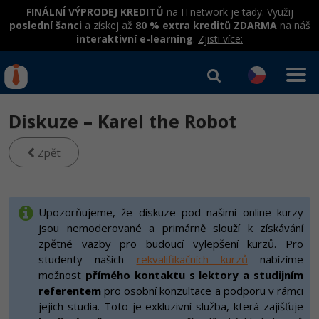
FINÁLNÍ VÝPRODEJ KREDITŮ
na ITnetwork je tady. Využij
poslední šanci
a získej až
80 % extra kreditů ZDARMA
na náš
interaktivní e-learning
.
Zjisti více:
IT kurzy
Od
0 Kč
Diskuze – Karel the Robot
Přihlásit se
|
Registrovat
IT e-learning
Rekvalifikace a kurzy
hrazené úřadem práce
Zpět
Příběhy absolventů
Kurzy IT profesí
Workshopy zdarma
Blog
Junior programátor
Kurzy programování
Umělá inteligence v praxi
Upozorňujeme, že diskuze pod našimi online kurzy
Školení
Kariéra
jsou nemoderované a primárně slouží k získávání
Programátor WWW aplikací
Jak začít?
Kurzy e-commerce
Datová analýza v praxi
zpětné vazby pro budoucí vylepšení kurzů. Pro
Základy programování
Pro firmy
Školení dle technologií
-80%
studenty našich
rekvalifikačních kurzů
nabízíme
Senior programátor
Java
Testování softwaru
možnost
přímého kontaktu s lektory a studijním
Kurzy designu
Objektové programování - OOP
C# .NET
referentem
pro osobní konzultace a podporu v rámci
-80%
Front-end developer
-80%
C#.NET
Datová analýza
HTML/CSS
jejich studia. Toto je exkluzivní služba, která zajišťuje
Umělá inteligence
Java