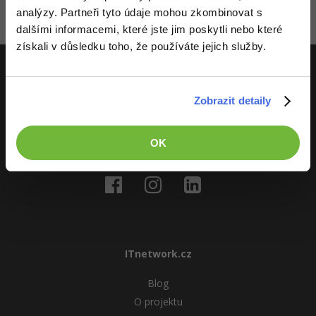
Video
analýzy. Partneři tyto údaje mohou zkombinovat s
-41%
Copywriter
Zatím nikdo nevložil komentář - buď první!
Algoritmy
dalšími informacemi, které jste jim poskytli nebo které
Time management
Ostatní
získali v důsledku toho, že používáte jejich služby.
-10%
WordPress specialista
Umělá inteligence (AI)
Windows
Fórum
SEO specialista
ITnetwork.cz
Pro děti
Linux
Zobrazit detaily
Učíme národ IT
Více
Sítě
OK
O projektu
Fórum
Kybernetická bezpečnost
Elektronický podpis
Fórum
ITnetwork.cz
Blog
O projektu