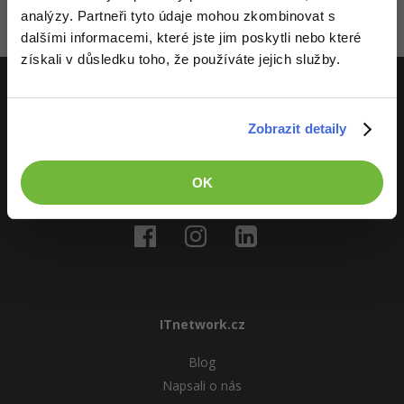
Video
analýzy. Partneři tyto údaje mohou zkombinovat s
-41%
Copywriter
Zatím nikdo nevložil komentář - buď první!
Algoritmy
dalšími informacemi, které jste jim poskytli nebo které
Time management
Ostatní
získali v důsledku toho, že používáte jejich služby.
-10%
WordPress specialista
Umělá inteligence (AI)
Windows
Fórum
SEO specialista
ITnetwork.cz
Pro děti
Linux
Zobrazit detaily
Učíme národ IT
Více
Sítě
OK
O projektu
Fórum
Kybernetická bezpečnost
Elektronický podpis
Fórum
ITnetwork.cz
Blog
Napsali o nás