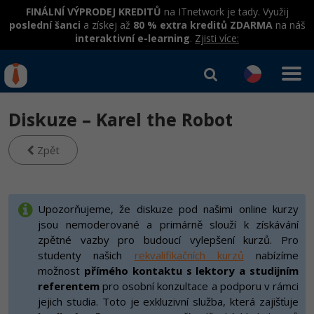
FINÁLNÍ VÝPRODEJ KREDITŮ
na ITnetwork je tady. Využij
poslední šanci
a získej až
80 % extra kreditů ZDARMA
na náš
interaktivní e-learning
.
Zjisti více:
IT kurzy
Od
0 Kč
Diskuze – Karel the Robot
Přihlásit se
|
Registrovat
IT e-learning
Rekvalifikace a kurzy
hrazené úřadem práce
Zpět
Příběhy absolventů
Kurzy IT profesí
Workshopy zdarma
Blog
Junior programátor
Kurzy programování
Umělá inteligence v praxi
Upozorňujeme, že diskuze pod našimi online kurzy
Školení
Kariéra
jsou nemoderované a primárně slouží k získávání
Programátor WWW aplikací
Jak začít?
Kurzy e-commerce
Datová analýza v praxi
zpětné vazby pro budoucí vylepšení kurzů. Pro
Základy programování
Pro firmy
Školení dle technologií
-80%
studenty našich
rekvalifikačních kurzů
nabízíme
Senior programátor
Java
Testování softwaru
možnost
přímého kontaktu s lektory a studijním
Kurzy designu
Objektové programování - OOP
C# .NET
referentem
pro osobní konzultace a podporu v rámci
-80%
Front-end developer
-80%
C#.NET
Datová analýza
HTML/CSS
jejich studia. Toto je exkluzivní služba, která zajišťuje
Umělá inteligence
Java