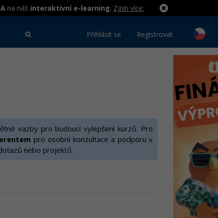
MA
na náš
interaktivní e-learning
.
Zjisti více:
Přihlásit se
Registrovat
ětné vazby pro budoucí vylepšení kurzů. Pro
ferentem
pro osobní konzultace a podporu v
 dotazů nebo projektů.