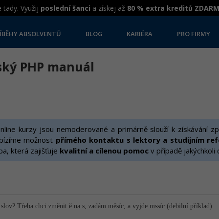
 tady. Využij
poslední šanci
a získej až
80 % extra kreditů ZDAR
ÍBĚHY ABSOLVENTŮ
BLOG
KARIÉRA
PRO FIRMY
eský PHP manuál
line kurzy jsou nemoderované a primárně slouží k získávání zp
bízíme možnost
přímého kontaktu s lektory a studijním re
žba, která zajišťuje
kvalitní a cílenou pomoc
v případě jakýchkoli
slov? Třeba chci změnit ě na s, zadám měsíc, a vyjde mssíc (debilní příklad).