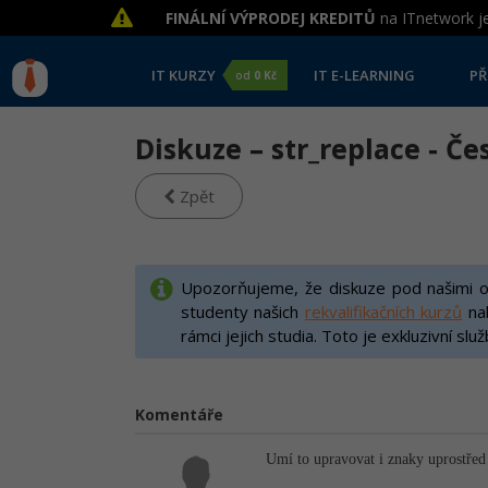
FINÁLNÍ VÝPRODEJ KREDITŮ
na ITnetwork je
IT KURZY
IT E-LEARNING
PŘ
od
0 Kč
Diskuze – str_replace - Č
Zpět
Upozorňujeme, že diskuze pod našimi on
studenty našich
rekvalifikačních kurzů
na
rámci jejich studia. Toto je exkluzivní slu
Komentáře
Umí to upravovat i znaky uprostřed 