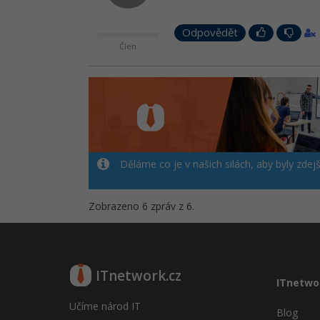
Odpovědět
Člen
Děláme co je v našich silách, aby byly zdej
Zobrazeno 6 zpráv z 6.
ITnetwork.cz
ITnetwo
Učíme národ IT
Blog