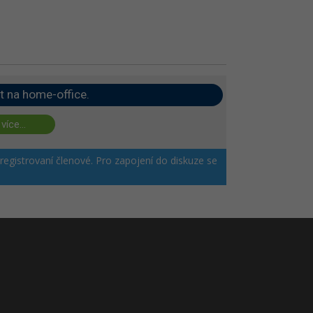
t na home-office.
 více...
 registrovaní členové. Pro zapojení do diskuze se