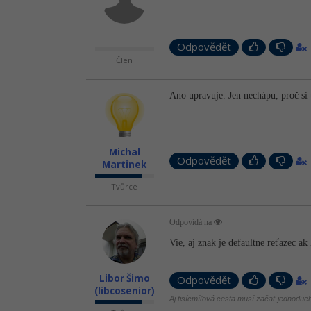
Odpovědět
Člen
Ano upravuje. Jen nechápu, proč si 
Michal
Odpovědět
Martinek
Tvůrce
Odpovídá na
Vie, aj znak je defaultne reťazec ak
Libor Šimo
Odpovědět
(libcosenior)
Aj tisícmíľová cesta musí začať jednodu