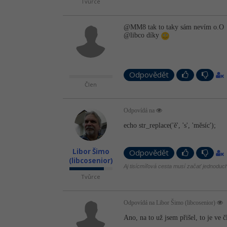
Tvůrce
@MM8 tak to taky sám nevím o.O
@libco díky
Odpovědět
Člen
Odpovídá na
echo str_replace('ě', 's', 'měsíc');
Libor Šimo
Odpovědět
(libcosenior)
Aj tisícmíľová cesta musí začať jednodu
Tvůrce
Odpovídá na Libor Šimo (libcosenior)
Ano, na to už jsem přišel, to je ve 