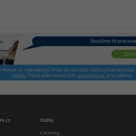
Naučíme tě pracova
Zjistit
ší diskuze co nejkvalitnější. Proto do nich také mohou přispívat pouze
přihlas
. Pokud ještě nemáš účet,
zaregistruj se
, je to zdarma.
rk.cz
Služby
E-learning