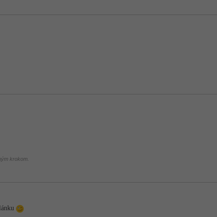
chým krokom.
článku