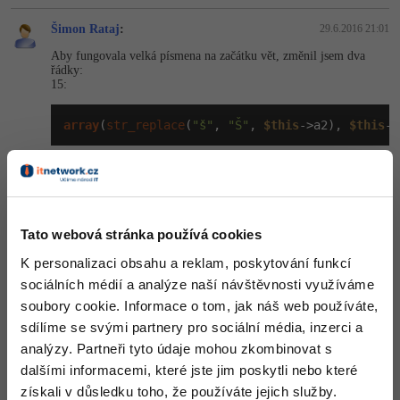
-41%
Šimon Rataj
:
29.6.2016 21:01
Copywriter
Algoritmy
Aby fungovala velká písmena na začátku vět, změnil jsem dva
-10%
řádky:
WordPress specialista
Umělá inteligence (AI)
15:
SEO specialista
Pro děti
array
(
str_replace
(
"š"
, 
"Š"
, 
$this
->a2), 
$this
->
Více
30:
Fórum
return
ucfirst
(
implode
(
' '
, 
$this
->veta) . 
$thi
Tato webová stránka používá cookies
Místo 'š' je v druhém typu vět 'Š' a na řádku 37 je první písmeno
Kurzy e-commerce
změněno na velké. To malé a velké š tam mám, protože u mě
K personalizaci obsahu a reklam, poskytování funkcí
funkce ucfirst nezná š, takže ho nepřevede na velké.
sociálních médií a analýze naší návštěvnosti využíváme
Testování softwaru
Kurzy designu
Editováno
soubory cookie. Informace o tom, jak náš web používáte,
-80%
sdílíme se svými partnery pro sociální média, inzerci a
Datová analýza
HTML/CSS
Odpovědět
Příběhy absolventů
analýzy. Partneři tyto údaje mohou zkombinovat s
-80%
dalšími informacemi, které jste jim poskytli nebo které
Digitální gramotnost
Blog
Photoshop
získali v důsledku toho, že používáte jejich služby.