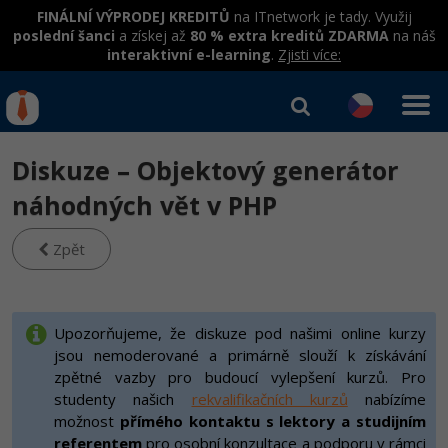
FINÁLNÍ VÝPRODEJ KREDITŮ
na ITnetwork je tady. Využij
poslední šanci
a získej až
80 % extra kreditů ZDARMA
na náš
interaktivní e-learning
.
Zjisti více:
IT kurzy
Od
0 Kč
Diskuze – Objektový generátor
Přihlásit se
|
Registrovat
IT e-learning
Rekvalifikace a kurzy
náhodných vět v PHP
hrazené úřadem práce
Kurzy IT profesí
Zpět
Workshopy zdarma
Junior programátor
Kurzy programování
Umělá inteligence v praxi
Školení
Programátor WWW aplikací
Jak začít?
Upozorňujeme, že diskuze pod našimi online kurzy
Datová analýza v praxi
Základy programování
jsou nemoderované a primárně slouží k získávání
Školení dle technologií
-80%
Senior programátor
Java
zpětné vazby pro budoucí vylepšení kurzů. Pro
Objektové programování - OOP
C# .NET
studenty našich
rekvalifikačních kurzů
nabízíme
-80%
Front-end developer
C#.NET
možnost
přímého kontaktu s lektory a studijním
Umělá inteligence
Java
referentem
pro osobní konzultace a podporu v rámci