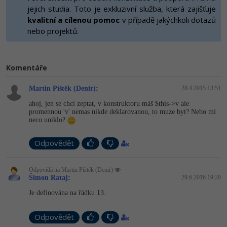
-80%
Vývojář mobilních aplikací
jejich studia. Toto je exkluzivní služba, která zajišťuje
Python
HTML5, CSS3, Bootstrap, SEO
kvalitní a cílenou pomoc
v případě jakýchkoli dotazů
PHP
-80%
nebo projektů.
Specialista na AI a bigdata
JavaScript
SQL a databáze
JavaScript
-80%
C# Game developer
PHP
Testování a verzování
Komentáře
Python
-80%
Webdesigner
C++
Martin Píštěk (Denir)
:
28.4.2015 13:51
UML a návrhové vzory
HTML / CSS
-80%
Tester
Swift
ahoj, jen se chci zeptat, v konstruktoru máš $this->v ale
promennou 'v' nemas nikde deklarovanou, to muze byt? Nebo mi
React
UML a návrhové vzory
neco uniklo?
-80%
Systémový administrátor
Kotlin
Spring
MySQL/MariaDB
Odpovědět
-80%
Grafik / UX/UI návrhář
C
ASP.NET MVC
MS-SQL
Odpovídá na Martin Píštěk (Denir)
3D grafik
VB.NET
Šimon Rataj
:
29.6.2016 19:20
Django
SQLite
Je definována na řádku 13.
Projektový manažer
SQL
Best practices
Odpovědět
-80%
Databázový analytik
Návrh SW