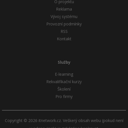
O projektu
-30%
Kariéra
-80%
Marketing
Adobe Illustrator
Reklama
Pro firmy
Vývoj systému
-30%
WordPress
Adobe Lightroom
Provozní podmínky
-30%
-15%
RSS
SEO
Adobe XD
Kontakt
-25%
UX
Adobe InDesign
Business
Adobe After Effects
Služby
-25%
-80%
Kryptoměny
Blender
E-learning
Rekvalifikační kurzy
-30%
Copywriting
Inkscape
Školení
Pro firmy
-80%
-80%
MS Office
Fotografování
Google Dokumenty
Video
Copyright © 2026 itnetwork.cz. Veškerý obsah webu (pokud není
Time management
Ostatní