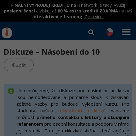
FINÁLNÍ VÝPRODEJ KREDITŮ
na ITnetwork je tady. Využij
poslední šanci
a získej až
80 % extra kreditů ZDARMA
na náš
interaktivní e-learning
.
Zjisti více:
IT kurzy
Od
0 Kč
Diskuze – Násobení do 10
Přihlásit se
|
Registrovat
IT e-learning
Rekvalifikace a kurzy
hrazené úřadem práce
Zpět
Kurzy IT profesí
Workshopy zdarma
Junior programátor
Kurzy programování
Umělá inteligence v praxi
Upozorňujeme, že diskuze pod našimi online kurzy
Školení
jsou nemoderované a primárně slouží k získávání
Programátor WWW aplikací
Jak začít?
Datová analýza v praxi
zpětné vazby pro budoucí vylepšení kurzů. Pro
Základy programování
Školení dle technologií
-80%
studenty našich
rekvalifikačních kurzů
nabízíme
Senior programátor
Java
možnost
přímého kontaktu s lektory a studijním
Objektové programování - OOP
C# .NET
referentem
pro osobní konzultace a podporu v rámci
-80%
Front-end developer
C#.NET
jejich studia. Toto je exkluzivní služba, která zajišťuje
Umělá inteligence
Java