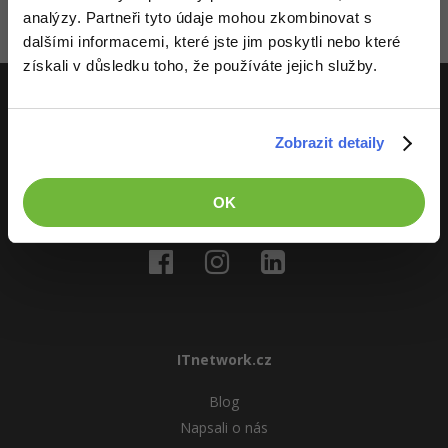
analýzy. Partneři tyto údaje mohou zkombinovat s
-41%
Copywriter
Zatím nikdo nevložil komentář - buď první!
Algoritmy
dalšími informacemi, které jste jim poskytli nebo které
získali v důsledku toho, že používáte jejich služby.
-10%
WordPress specialista
Umělá inteligence (AI)
SEO specialista
ITnetwork.cz
Pro děti
Zobrazit detaily
Učíme národ IT
Více
OK
O projektu
Fórum
Kurzy e-commerce
Testování softwaru
Kurzy designu
ITnetwork.cz
-80%
Datová analýza
HTML/CSS
Příběhy absolventů
Blog
-80%
Digitální gramotnost
Blog
Photoshop
Napsali o nás