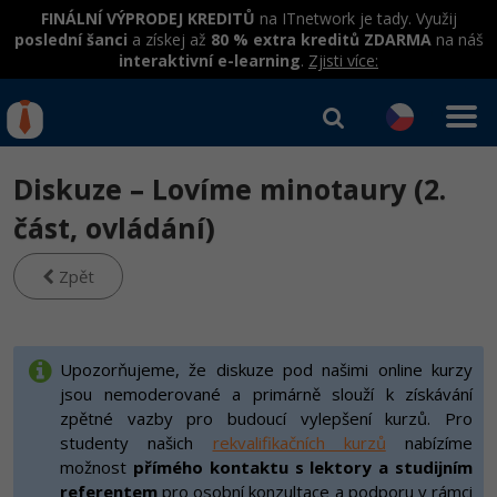
FINÁLNÍ VÝPRODEJ KREDITŮ
na ITnetwork je tady. Využij
poslední šanci
a získej až
80 % extra kreditů ZDARMA
na náš
interaktivní e-learning
.
Zjisti více:
IT kurzy
Od
0 Kč
Diskuze – Lovíme minotaury (2.
Přihlásit se
|
Registrovat
IT e-learning
Rekvalifikace a kurzy
část, ovládání)
hrazené úřadem práce
Kurzy IT profesí
Zpět
Workshopy zdarma
Junior programátor
Kurzy programování
Umělá inteligence v praxi
Školení
Programátor WWW aplikací
Jak začít?
Upozorňujeme, že diskuze pod našimi online kurzy
Datová analýza v praxi
Základy programování
jsou nemoderované a primárně slouží k získávání
Školení dle technologií
-80%
Senior programátor
Java
zpětné vazby pro budoucí vylepšení kurzů. Pro
Objektové programování - OOP
C# .NET
studenty našich
rekvalifikačních kurzů
nabízíme
-80%
Front-end developer
C#.NET
možnost
přímého kontaktu s lektory a studijním
Umělá inteligence
Java
referentem
pro osobní konzultace a podporu v rámci