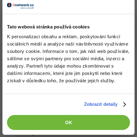
Odpovědět
-41%
Copywriter
Algoritmy
-10%
WordPress specialista
Umělá inteligence (AI)
Tato webová stránka používá cookies
K personalizaci obsahu a reklam, poskytování funkcí
SEO specialista
Pro děti
sociálních médií a analýze naší návštěvnosti využíváme
soubory cookie. Informace o tom, jak náš web používáte,
Více
sdílíme se svými partnery pro sociální média, inzerci a
analýzy. Partneři tyto údaje mohou zkombinovat s
Fórum
dalšími informacemi, které jste jim poskytli nebo které
získali v důsledku toho, že používáte jejich služby.
Kurzy e-commerce
Testování softwaru
Kurzy designu
Děláme co je v našich silách, aby byly zdejší diskuze co
Zobrazit detaily
nejkvalitnější. Proto do nich také mohou přispívat pouze
-80%
Datová analýza
HTML/CSS
registrovaní členové. Pro zapojení do diskuze se
přihlas
.
Příběhy absolventů
Pokud ještě nemáš účet,
zaregistruj se
, je to zdarma.
OK
-80%
Digitální gramotnost
Blog
Photoshop
Zobrazeno 2 zpráv z 2.