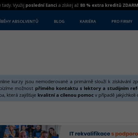
 tady. Využij
poslední šanci
a získej až
80 % extra kreditů ZDAR
ÍBĚHY ABSOLVENTŮ
BLOG
KARIÉRA
PRO FIRMY
line kurzy jsou nemoderované a primárně slouží k získávání zp
bízíme možnost
přímého kontaktu s lektory a studijním re
žba, která zajišťuje
kvalitní a cílenou pomoc
v případě jakýchkoli