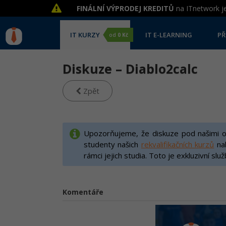
FINÁLNÍ VÝPRODEJ KREDITŮ
na ITnetwork je
IT KURZY
IT E-LEARNING
PŘ
od
0 Kč
Diskuze – Diablo2calc
Zpět
Upozorňujeme, že diskuze pod našimi on
studenty našich
rekvalifikačních kurzů
na
rámci jejich studia. Toto je exkluzivní slu
Komentáře