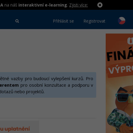
MA
na náš
interaktivní e-learning
.
Zjisti více:
Přihlásit se
Registrovat
ětné vazby pro budoucí vylepšení kurzů. Pro
ferentem
pro osobní konzultace a podporu v
 dotazů nebo projektů.