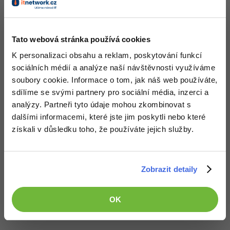
:
11.11.2015 12:51
Ja si myslim, ze k propagaci spolecnosti tu slouzi reklamni boxy a
Tato webová stránka používá cookies
ne forum...
K personalizaci obsahu a reklam, poskytování funkcí
sociálních médií a analýze naší návštěvnosti využíváme
Nahoru
Odpovědět
soubory cookie. Informace o tom, jak náš web používáte,
sdílíme se svými partnery pro sociální média, inzerci a
Martin Chvála
:
8.1.2016 18:21
analýzy. Partneři tyto údaje mohou zkombinovat s
Čo potrebujem k tomu aby som mohol používať Adnow?
dalšími informacemi, které jste jim poskytli nebo které
Potrebujem k tejto činnosti aj živnosť?
získali v důsledku toho, že používáte jejich služby.
Editováno
Nahoru
Odpovědět
Zobrazit detaily
Odpovídá na Martin Chvála
Matěj Novák
:
18.1.2016 16:05
OK
Martin Chvála
Stačí mít svůj web a paypal účet, nebo i bankovní
účet