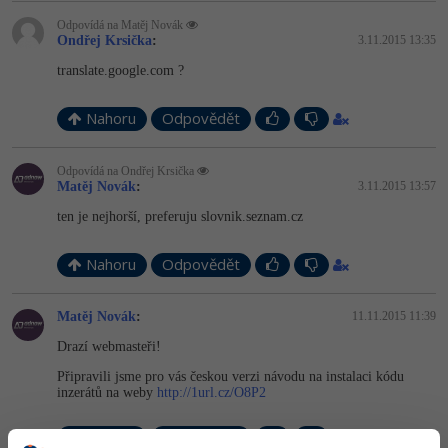
Odpovídá na Matěj Novák
Ondřej Krsička
:
3.11.2015 13:35
translate.goo­gle.com ?
Nahoru
Odpovědět
Odpovídá na Ondřej Krsička
Matěj Novák
:
3.11.2015 13:57
ten je nejhorší, preferuju slovnik.seznam.cz
Nahoru
Odpovědět
Matěj Novák
:
11.11.2015 11:39
Drazí webmasteři!
Připravili jsme pro vás českou verzi návodu na instalaci kódu
inzerátů na weby
http://1url.cz/O8P2
Nahoru
Odpovědět