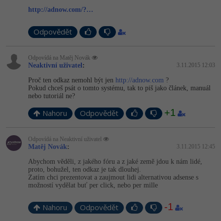
http://adnow.com/?…
Odpovědět
Odpovídá na Matěj Novák
Neaktivní uživatel
:
3.11.2015 12:03
Proč ten odkaz nemohl být jen
http://adnow.com
?
Pokud chceš psát o tomto systému, tak to piš jako článek, manuál
nebo tutoriál ne?
+1
Nahoru
Odpovědět
Odpovídá na Neaktivní uživatel
Matěj Novák
:
3.11.2015 12:45
Abychom věděli, z jakého fóru a z jaké země jdou k nám lidé,
proto, bohužel, ten odkaz je tak dlouhej.
Zatím chci prezentovat a zaujmout lidi alternativou adsense s
možností vydělat buť per click, nebo per mille
-1
Nahoru
Odpovědět