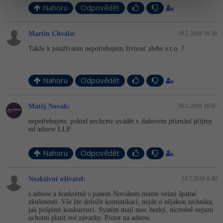
Nahoru
Odpovědět
Martin Chvála
:
18.1.2016 16:38
Takže k používaniu nepotrebujem živnosť alebo s.r.o. ?
Nahoru
Odpovědět
Matěj Novák
:
26.1.2016 16:07
nepotřebujete, pokud nechcete uvádět v daňovém přiznání příjmy
od adnow LLP
Nahoru
Odpovědět
Neaktivní uživatel
:
24.2.2016 8:40
s adnow a konkrétně s panem Novákem máme velmi špatné
zkušenosti. Vše lze doložit komunikací, nejde o nějakou techniku,
jak pošpinit konkurenci. Systém mají moc hezký, nicméně nejsou
ochotni platit své závazky. Pozor na adnow