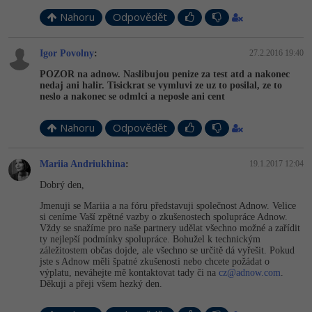
Nahoru
Odpovědět
Igor Povolny
:
27.2.2016 19:40
POZOR na adnow. Naslibujou penize za test atd a nakonec
nedaj ani halir. Tisickrat se vymluvi ze uz to posilal, ze to
neslo a nakonec se odmlci a neposle ani cent
Nahoru
Odpovědět
Mariia Andriukhina
:
19.1.2017 12:04
Dobrý den,
Jmenuji se Mariia a na fóru představuji společnost Adnow. Velice
si ceníme Vaší zpětné vazby o zkušenostech spolupráce Adnow.
Vždy se snažíme pro naše partnery udělat všechno možné a zařídit
ty nejlepší podmínky spolupráce. Bohužel k technickým
záležitostem občas dojde, ale všechno se určitě dá vyřešit. Pokud
jste s Adnow měli špatné zkušenosti nebo chcete požádat o
výplatu, neváhejte mě kontaktovat tady či na
cz@
adnow.com
.
Děkuji a přeji všem hezký den.