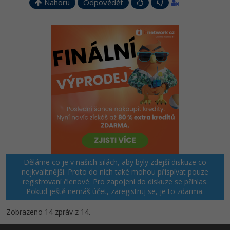
Nahoru
Odpovědět
Děláme co je v našich silách, aby byly zdejší diskuze co
nejkvalitnější. Proto do nich také mohou přispívat pouze
registrovaní členové. Pro zapojení do diskuze se
přihlas
.
Pokud ještě nemáš účet,
zaregistruj se
, je to zdarma.
Zobrazeno 14 zpráv z 14.