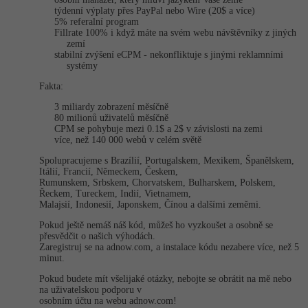
Video
týdenní výplaty přes PayPal nebo Wire (20$ a více)
-41%
5% referalní program
Copywriter
Algoritmy
Time management
Ostatní
Fillrate 100% i když máte na svém webu návštěvníky z jiných
zemí
-10%
stabilní zvýšení eCPM - nekonfliktuje s jinými reklamními
WordPress specialista
Umělá inteligence (AI)
Windows
Fórum
systémy
Fakta:
SEO specialista
Pro děti
Linux
3 miliardy zobrazení měsíčně
80 milionů uživatelů měsíčně
Více
Sítě
CPM se pohybuje mezi 0.1$ a 2$ v závislosti na zemi
více, než 140 000 webů v celém světě
Fórum
Kybernetická bezpečnost
Spolupracujeme s Brazílií, Portugalskem, Mexikem, Španělskem,
Itálií, Francií, Německem, Českem,
Rumunskem, Srbskem, Chorvatskem, Bulharskem, Polskem,
Elektronický podpis
Řeckem, Tureckem, Indií, Vietnamem,
Malajsií, Indonesií, Japonskem, Čínou a dalšími zeměmi.
Fórum
Pokud ještě nemáš náš kód, můžeš ho vyzkoušet a osobně se
přesvědčit o našich výhodách.
Zaregistruj se na adnow.com, a instalace kódu nezabere více, než 5
minut.
Pokud budete mít všelijaké otázky, nebojte se obrátit na mě nebo
na uživatelskou podporu v
osobním účtu na webu adnow.com!