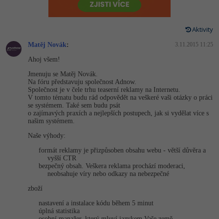
-80%
Vývojář mobilních aplikací
-80%
Python
Digitální gramotnost
Photoshop
HTML5, CSS3, Bootstrap, SEO
PHP
-80%
-30%
Specialista na AI a bigdata
Aktivity
-80%
JavaScript
Marketing
Adobe Illustrator
SQL a databáze
JavaScript
Matěj Novák
:
3.11.2015 11:25
-80%
C# Game developer
-30%
PHP
WordPress
Adobe Lightroom
Ahoj všem!
Testování a verzování
Python
-80%
Jmenuju se Matěj Novák.
-30%
Webdesigner
-15%
C++
SEO
Adobe XD
Na fóru představuju společnost Adnow.
UML a návrhové vzory
HTML / CSS
Společnost je v čele trhu teaserní reklamy na Internetu.
-80%
V tomto tématu budu rád odpovědět na veškeré vaši otázky o práci
Tester
-25%
Swift
UX
Adobe InDesign
se systémem. Také sem budu psát
React
UML a návrhové vzory
o zajímavých praxích a nejlepších postupech, jak si vydělat více s
-80%
Systémový administrátor
našim systémem.
Kotlin
Business
Adobe After Effects
Spring
MySQL/MariaDB
Naše výhody:
-80%
-25%
Grafik / UX/UI návrhář
-80%
C
Kryptoměny
Blender
formát reklamy je přizpůsoben obsahu webu - větší důvěra a
ASP.NET MVC
MS-SQL
vyšší CTR
bezpečný obsah. Veškera reklama prochází moderaci,
-30%
3D grafik
VB.NET
Copywriting
Inkscape
neobsahuje víry nebo odkazy na nebezpečné
Django
SQLite
zboží
-80%
Projektový manažer
-80%
SQL
MS Office
Fotografování
Best practices
nastavení a instalace kódu během 5 minut
-80%
úplná statistika
Databázový analytik
Návrh SW
Google Dokumenty
osobní manažer, který mluví jazykem Vaše země