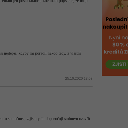
? Pokud jen pošlu fakturu, kde mám pojištěné, že mi ji
i nejlepší, kdyby mi poradil někdo tady, z vlastní
25.10.2020 13:08
 tu společnost, z jistoty Ti doporučuji smlouvu uzavřít.