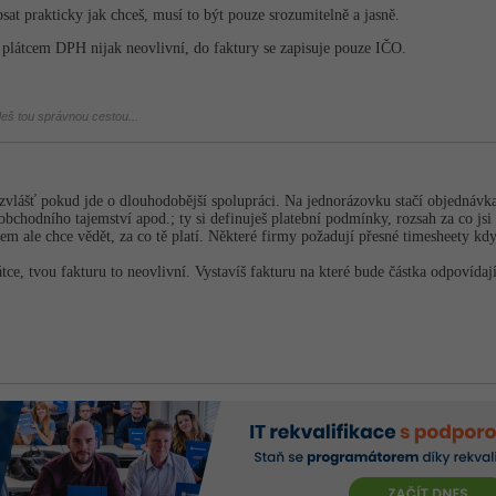
sat prakticky jak chceš, musí to být pouze srozumitelně a jasně.
í plátcem DPH nijak neovlivní, do faktury se zapisuje pouze IČO.
deš tou správnou cestou...
zvlášť pokud jde o dlouhodobější spolupráci. Na jednorázovku stačí objednávk
obchodního tajemství apod.; ty si definuješ platební podmínky, rozsah za co js
rem ale chce vědět, za co tě platí. Některé firmy požadují přesné timesheety kdy 
átce, tvou fakturu to neovlivní. Vystavíš fakturu na které bude částka odpovída