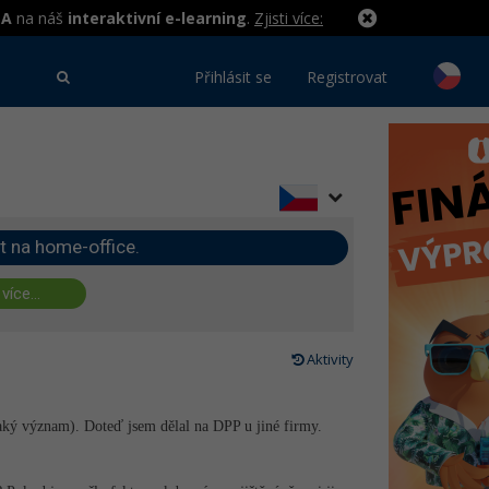
MA
na náš
interaktivní e-learning
.
Zjisti více:
Přihlásit se
Registrovat
t na home-office.
 více...
Aktivity
ějaký význam). Doteď jsem dělal na DPP u jiné firmy.