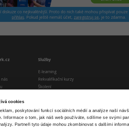
ší diskuze co nejkvalitnější. Proto do nich také mohou přispívat pouze
přihlas
. Pokud ještě nemáš účet,
zaregistruj se
, je to zdarma.
rk.cz
Služby
E-learning
 nás
Rekvalifikační kurzy
tu
Školení
Pro firmy
stému
ívá cookies
 podmínky
reklam, poskytování funkcí sociálních médií a analýze naší návš
 Informace o tom, jak náš web používáte, sdílíme se svými par
analýzy. Partneři tyto údaje mohou zkombinovat s dalšími informa