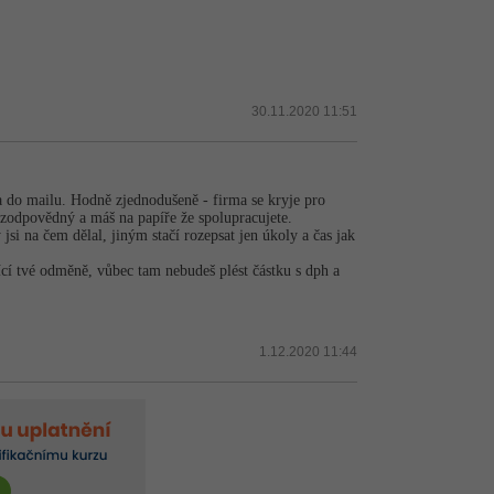
30.11.2020 11:51
a do mailu. Hodně zjednodušeně - firma se kryje pro
i zodpovědný a máš na papíře že spolupracujete.
jsi na čem dělal, jiným stačí rozepsat jen úkoly a čas jak
jící tvé odměně, vůbec tam nebudeš plést částku s dph a
1.12.2020 11:44