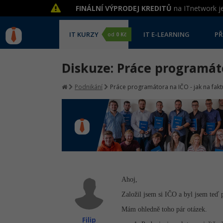
FINÁLNÍ VÝPRODEJ KREDITŮ
na ITnetwork je
IT KURZY
IT E-LEARNING
PŘ
od
0 Kč
Diskuze: Práce programáto
Podnikání
Práce programátora na IČO - jak na fakt
Ahoj,
Založil jsem si IČO a byl jsem teď 
Mám ohledně toho pár otázek.
Filip