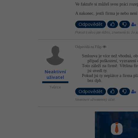
Ve faktuře si můžeš svou práci rozep
A nakonec, jestli firma je nebo nen
Odpovědět
Pokud ti něco jde těžko, znamená to, že j
Odpovídá na Filip
Smlouva je více než vhodná, ob
případ poškození, vyzrazení 
Toto záleží na firmě. Většina fi
jsi uvedl ty.
Neaktivní
Pokud jsi ty neplátce a firma pl
uživatel
bez dph.
Tvůrce
Odpovědět
Neaktivní uživatelský účet