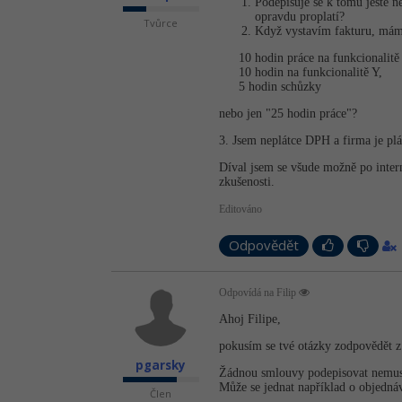
Podepisuje se k tomu ještě n
opravdu proplatí?
Tvůrce
Když vystavím fakturu, mám 
10 hodin práce na funkcionalitě
10 hodin na funkcionalitě Y,
5 hodin schůzky
nebo jen "25 hodin práce"?
3. Jsem neplátce DPH a firma je pl
Díval jsem se všude možně po intern
zkušenosti.
Editováno
Odpovědět
Odpovídá na Filip
Ahoj Filipe,
pokusím se tvé otázky zodpovědět z 
pgarsky
Žádnou smlouvy podepisovat nemusíš,
Může se jednat například o objednáv
Člen