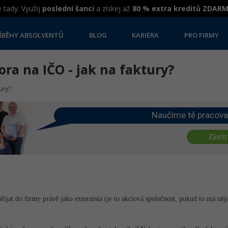
 tady. Využij
poslední šanci
a získej až
80 % extra kreditů ZDAR
ÍBĚHY ABSOLVENTŮ
BLOG
KARIÉRA
PRO FIRMY
ra na IČO - jak na faktury?
ury?
Naučíme tě pracova
Zjistit
přijat do firmy právě jako externista (je to akciová společnost, pokud to má n