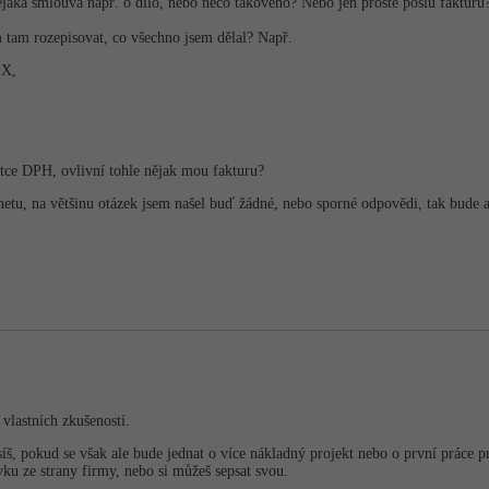
ějaká smlouva např. o dílo, nebo něco takového? Nebo jen prostě pošlu fakturu
tam rozepisovat, co všechno jsem dělal? Např.
 X,
átce DPH, ovlivní tohle nějak mou fakturu?
etu, na většinu otázek jsem našel buď žádné, nebo sporné odpovědi, tak bude as
vlastních zkušeností.
 pokud se však ale bude jednat o více nákladný projekt nebo o první práce pro
ku ze strany firmy, nebo si můžeš sepsat svou.