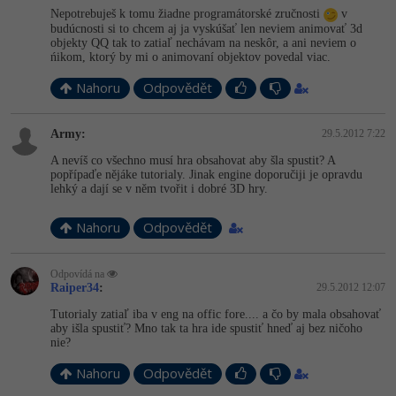
Video
Nepotrebuješ k tomu žiadne programátorské zručnosti
v
-41%
budúcnosti si to chcem aj ja vyskúšať len neviem animovať 3d
Copywriter
Algoritmy
Time management
Ostatní
objekty QQ tak to zatiaľ nechávam na neskôr, a ani neviem o
ńikom, ktorý by mi o animovaní objektov povedal viac.
-10%
WordPress specialista
Umělá inteligence (AI)
Windows
Fórum
Nahoru
Odpovědět
SEO specialista
Pro děti
Linux
Army:
29.5.2012 7:22
Více
A nevíš co všechno musí hra obsahovat aby šla spustit? A
Sítě
popřípaďe nějáke tutorialy. Jinak engine doporučiji je opravdu
lehký a dají se v něm tvořit i dobré 3D hry.
Fórum
Kybernetická bezpečnost
Nahoru
Odpovědět
Elektronický podpis
Odpovídá na
Fórum
Raiper34
:
29.5.2012 12:07
Tutorialy zatiaľ iba v eng na offic fore.... a čo by mala obsahovať
aby išla spustiť? Mno tak ta hra ide spustiť hneď aj bez ničoho
nie?
Nahoru
Odpovědět