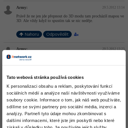
Army:
29.5.2012 13:14
Právě že ne jen jde přepnout do 3D modu tam procházíš mapou ve
3D. Ale vždy když to spustím tak se nic neděje.
Nahoru
Odpovědět
Army:
29.5.2012 13:23
A ještě nevíš jestli tak půjdou vkládat 3D objekty se SketchUpu?
Nahoru
Odpovědět
Tato webová stránka používá cookies
K personalizaci obsahu a reklam, poskytování funkcí
Odpovídá na
sociálních médií a analýze naší návštěvnosti využíváme
Raiper34
:
29.5.2012 14:07
soubory cookie. Informace o tom, jak náš web používáte,
Tak potom treba urobiť menu.
sdílíme se svými partnery pro sociální média, inzerci a
analýzy. Partneři tyto údaje mohou zkombinovat s
Nahoru
Odpovědět
dalšími informacemi, které jste jim poskytli nebo které
získali v důsledku toho, že používáte jejich služby.