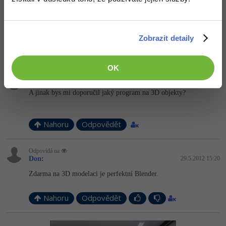
Odpovídá na
Raiper34
:
29.5.2012 14:08
Pravdepodobne ano, má to aj svoj vlastný exporter, tak skus to dať
do nejakeho formatu a potom vyexportovat v tom ich programe.
Zobrazit detaily
Nahoru
Odpovědět
OK
Army:
29.5.2012 15:15
A jinak bys mi doporučil jaký program na 3D objekty?
Nahoru
Odpovědět
Odpovídá na
Don
:
29.5.2012 15:20
Zdarma na 3D modelaci je perfektní Blender.
Nahoru
Odpovědět