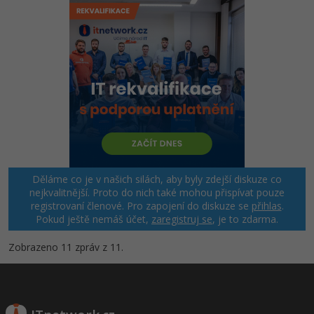
Děláme co je v našich silách, aby byly zdejší diskuze co
nejkvalitnější. Proto do nich také mohou přispívat pouze
registrovaní členové. Pro zapojení do diskuze se
přihlas
.
Pokud ještě nemáš účet,
zaregistruj se
, je to zdarma.
Zobrazeno 11 zpráv z 11.