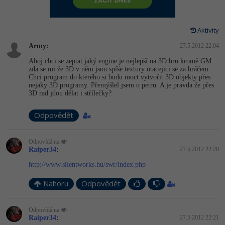
-80%
Vývojář mobilních aplikací
-80%
Python
Digitální gramotnost
Photoshop
HTML5, CSS3, Bootstrap, SEO
PHP
-80%
-30%
Specialista na AI a bigdata
Aktivity
-80%
JavaScript
Marketing
Adobe Illustrator
SQL a databáze
JavaScript
Army:
27.5.2012 22:04
-80%
C# Game developer
-30%
PHP
WordPress
Adobe Lightroom
Ahoj chci se zeptat jaký engine je nejlepší na 3D hru kromě GM
Testování a verzování
Python
zda se mi že 3D v něm jsou spíše textury otacejici se za hráčem.
-80%
-30%
Webdesigner
Chci program do kterého si budu moct vytvořit 3D objekty přes
-15%
C++
SEO
Adobe XD
nejaky 3D programy. Přemýšlel jsem o petru. A je pravda že přes
UML a návrhové vzory
HTML / CSS
3D rad jdou dělat i střílečky?
-80%
Tester
-25%
Swift
UX
Adobe InDesign
React
UML a návrhové vzory
Odpovědět
-80%
Systémový administrátor
Kotlin
Business
Adobe After Effects
Spring
MySQL/MariaDB
Odpovídá na
-80%
-25%
Grafik / UX/UI návrhář
-80%
Raiper34
C
:
27.5.2012 22:20
Kryptoměny
Blender
ASP.NET MVC
MS-SQL
http://www.silentworks.hu/swr/index.php
-30%
3D grafik
VB.NET
Copywriting
Inkscape
Django
Nahoru
Odpovědět
SQLite
-80%
Projektový manažer
-80%
SQL
MS Office
Fotografování
Best practices
Odpovídá na
-80%
Raiper34
:
27.5.2012 22:21
Databázový analytik
Návrh SW
Google Dokumenty