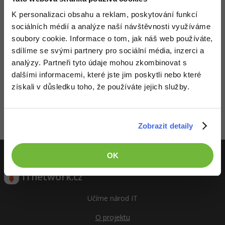
Video
K personalizaci obsahu a reklam, poskytování funkcí
-41%
Copywriter
Algoritmy
Time management
Ostatní
sociálních médií a analýze naší návštěvnosti využíváme
soubory cookie. Informace o tom, jak náš web používáte,
-10%
WordPress specialista
Umělá inteligence (AI)
Windows
Fórum
sdílíme se svými partnery pro sociální média, inzerci a
analýzy. Partneři tyto údaje mohou zkombinovat s
SEO specialista
Pro děti
Linux
dalšími informacemi, které jste jim poskytli nebo které
Děláme co je v našich silách, aby byly zdejší diskuze co
získali v důsledku toho, že používáte jejich služby.
nejkvalitnější. Proto do nich také mohou přispívat pouze
Více
Sítě
registrovaní členové. Pro zapojení do diskuze se
přihlas
.
Pokud ještě nemáš účet,
zaregistruj se
, je to zdarma.
Fórum
Kybernetická bezpečnost
Zobrazit detaily
Zobrazeno 1 zpráv z 1.
Elektronický podpis
OK
Fórum
ITnetwork.cz
Učíme národ IT
O projektu