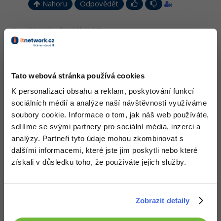
Nahoru
Odpovědět
Odpovídá na Tomáš Maňhal
David Jiřík
:
12.4.2015 16:47
ale notak... polesnej se z toho nezblazni
-7
Nahoru
Odpovědět
Tato webová stránka používá cookies
K personalizaci obsahu a reklam, poskytování funkcí
Odpovídá na David Jiřík
sociálních médií a analýze naší návštěvnosti využíváme
Petr Čech
:
12.4.2015 16:50
soubory cookie. Informace o tom, jak náš web používáte,
Myslím, že tady s tebou do toho nikdo nepůje... vlastně možná
sdílíme se svými partnery pro sociální média, inzerci a
vyjma snakera. Tak běž zpět, odkud jsi přišel.
analýzy. Partneři tyto údaje mohou zkombinovat s
+3
Nahoru
Odpovědět
dalšími informacemi, které jste jim poskytli nebo které
získali v důsledku toho, že používáte jejich služby.
Odpovídá na Petr Čech
David Jiřík
:
12.4.2015 16:52
Tenhle snaker?
Neaktivní uživatel
Zobrazit detaily
+2
Nahoru
Odpovědět