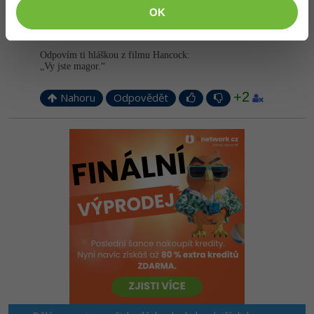
OK
Odpovídá na David Jiřík
Tonda Kozák
:
12.4.2015 16:54
Odpovím ti hláškou z filmu Hancock:
„Vy jste magor.“
+2
Nahoru
Odpovědět