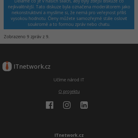
Děláme co je v našich silách, aby byly zdejší diskuze co
nejkvalitnější. Tato diskuze byla označena moderátorem jako
nekonstruktivní a myslíme si, že nemá pro veřejnost příliš
vysokou hodnotu. Členy můžete samozřejmě stále oslovit
soukromě a to formou zpráv nebo chatu.
Zobrazeno 9 zpráv z 9.
ITnetwork.cz
Učíme národ IT
O projektu
ITnetwork.cz