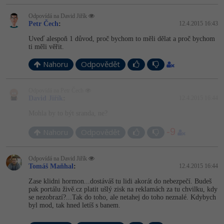
Video
-41%
Odpovídá na David Jiřík
Copywriter
Algoritmy
Time management
Ostatní
Petr Čech
:
12.4.2015 16:43
-10%
Uveď alespoň 1 důvod, proč bychom to měli dělat a proč bychom
WordPress specialista
Umělá inteligence (AI)
Windows
Fórum
ti měli věřit.
SEO specialista
Nahoru
Odpovědět
Pro děti
Linux
Více
Odpovídá na Petr Čech
Sítě
David Jiřík
:
12.4.2015 16:44
Fórum
Mohla by to být sranda, ne?
Kybernetická bezpečnost
-9
Nahoru
Odpovědět
Elektronický podpis
Odpovídá na David Jiřík
Fórum
Tomáš Maňhal
:
12.4.2015 16:44
Zase klidni hormon...dostáváš tu lidi akorát do nebezpečí. Budeš
pak portálu živě.cz platit ušlý zisk na reklamách za tu chvilku, kdy
se nezobrazí?...Tak do toho, ale netahej do toho neznalé. Kdybych
byl mod, tak hned letíš s banem.