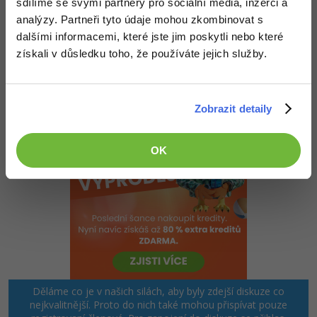
sdílíme se svými partnery pro sociální média, inzerci a
Vyšší verze (Professional) lze bezplatně sehnat, pokud jste
analýzy. Partneři tyto údaje mohou zkombinovat s
studenti. Na Microsoft DreamSpeak by to stále mělo jít.
Samozřejmě to pak není na neomezenou dobu, minimálně dle
dalšími informacemi, které jste jim poskytli nebo které
licence.
získali v důsledku toho, že používáte jejich služby.
Nahoru
Odpovědět
Zobrazit detaily
OK
Děláme co je v našich silách, aby byly zdejší diskuze co
nejkvalitnější. Proto do nich také mohou přispívat pouze