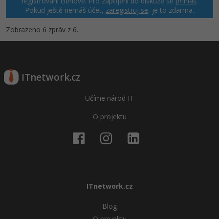
registrovaní členové. Pro zapojení do diskuze se
přihlas
.
Pokud ještě nemáš účet,
zaregistruj se
, je to zdarma.
Zobrazeno 6 zpráv z 6.
ITnetwork.cz
Učíme národ IT
O projektu
ITnetwork.cz
Blog
O projektu