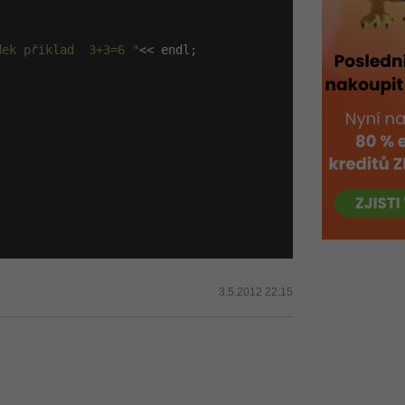
dek přiklad  3+3=6 "
<< endl;

3.5.2012 22:15