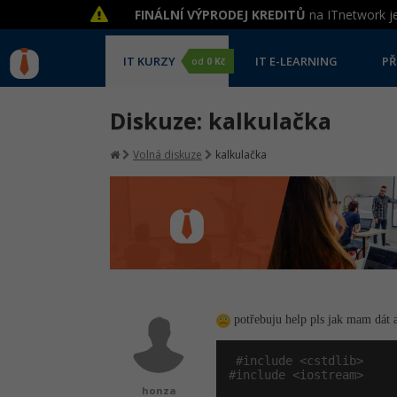
FINÁLNÍ VÝPRODEJ KREDITŮ
na ITnetwork je
IT KURZY
IT E-LEARNING
PŘ
od
0 Kč
Diskuze: kalkulačka
Volná diskuze
kalkulačka
potřebuju help pls jak mam dát 
#include <cstdlib>
#include <iostream>
honza