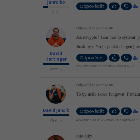
janmiko
Odpovědět
Člen
Odpovídá na janmiko
Jak nevyplo? Tam máš to system("p
Jinak by mělo jít použít cin.get() n
David
Odpovědět
Hartinger
New kid back on the block with a R.I.P
Vlastník
Odpovídá na janmiko
To by mělo skoro fungovat. Pamatuji
David Jančík
Odpovědět
Zapomeň, že je to nemožné a udělej to ;)
Vlastník
jojo diky