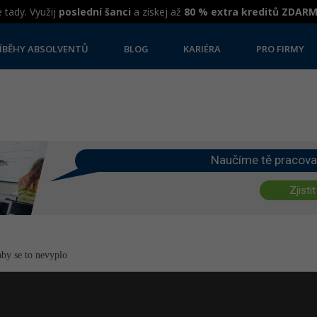
 tady. Využij
poslední šanci
a získej až
80 % extra kreditů ZDAR
ÍBĚHY ABSOLVENTŮ
BLOG
KARIÉRA
PRO FIRMY
Naučíme tě pracova
Zjistit
aby se to nevyplo