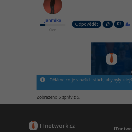
janmiko
Odpovědět
Člen
Děláme co je v našich silách, aby byly zdej
Zobrazeno 5 zpráv z 5.
ITnetwork.cz
ITnetwo