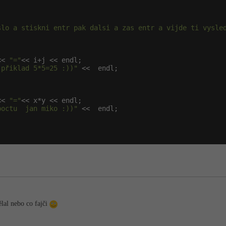
slo a stiskni entr pak dalsi a zas entr a vijde ti vysle
<< 
"="
<< i+j << endl;

 přiklad 5*5=25 :))"
 <<  endl;

<< 
"="
<< x*y << endl;

poctu  jan miko :))"
 <<  endl;



lal nebo co fajči