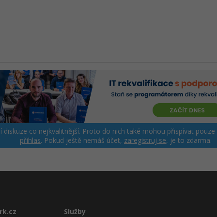
ší diskuze co nejkvalitnější. Proto do nich také mohou přispívat pouze
přihlas
. Pokud ještě nemáš účet,
zaregistruj se
, je to zdarma.
rk.cz
Služby