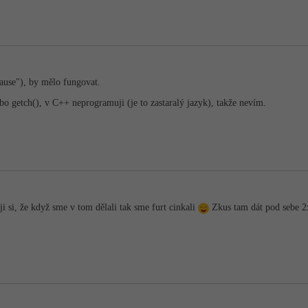
ause"), by mělo fungovat.
ebo getch(), v C++ neprogramuji (je to zastaralý jazyk), takže nevím.
 si, že když sme v tom dělali tak sme furt cinkali
Zkus tam dát pod sebe 2x