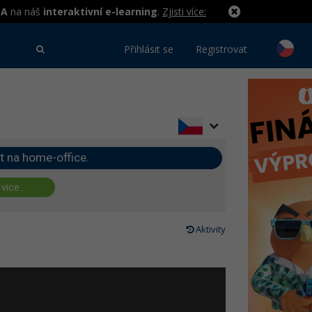
MA
na náš
interaktivní e-learning
.
Zjisti více:
Přihlásit se
Registrovat
t na home-office.
 více...
Aktivity