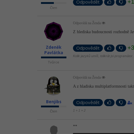
+
Odpovědět
Člen
Odpovídá na Ženda
Z hlediska budoucnosti rozhodně Ja
+
Zdeněk
Odpovědět
Pavlátka
Kolik jazyků umíš, tolikrát jsi programátor.
Tvůrce
Odpovídá na Ženda
A z hladiska multiplatformnosti tak
Benjibs
Odpovědět
1 + 1 = 2
Člen
**