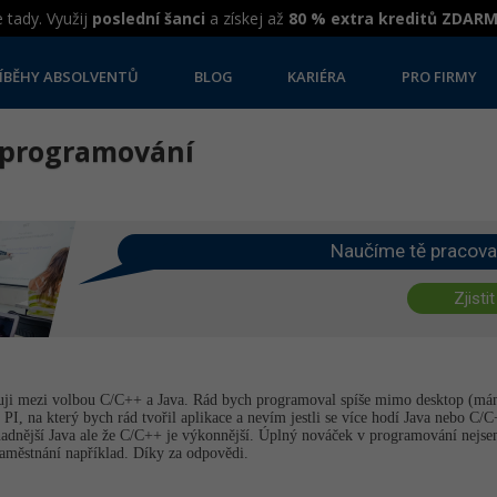
 tady. Využij
poslední šanci
a získej až
80 % extra kreditů ZDAR
ÍBĚHY ABSOLVENTŮ
BLOG
KARIÉRA
PRO FIRMY
 programování
Naučíme tě pracova
Zjistit
uji mezi volbou C/C++ a Java. Rád bych programoval spíše mimo desktop (má
 PI, na který bych rád tvořil aplikace a nevím jestli se více hodí Java nebo 
snadnější Java ale že C/C++ je výkonnější. Úplný nováček v programování nejsem
zaměstnání například. Díky za odpovědi.