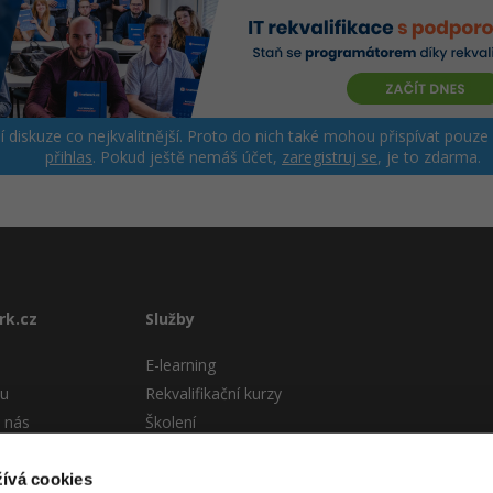
ší diskuze co nejkvalitnější. Proto do nich také mohou přispívat pouze
přihlas
. Pokud ještě nemáš účet,
zaregistruj se
, je to zdarma.
rk.cz
Služby
E-learning
tu
Rekvalifikační kurzy
 nás
Školení
Pro firmy
stému
ívá cookies