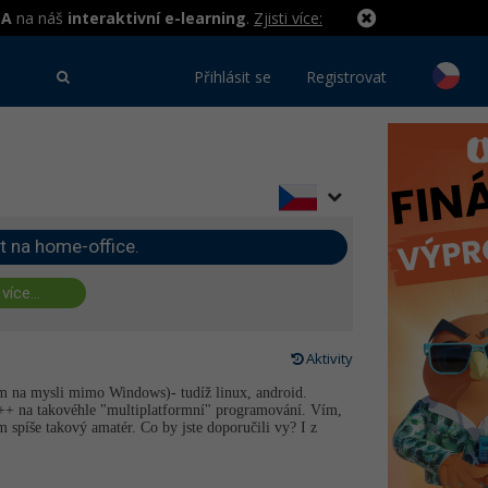
MA
na náš
interaktivní e-learning
.
Zjisti více:
Přihlásit se
Registrovat
t na home-office.
 více...
Aktivity
m na mysli mimo Windows)- tudíž linux, android.
C/C++ na takovéhle "multiplatformní" programování. Vím,
 spíše takový amatér. Co by jste doporučili vy? I z