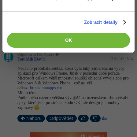
Michal Žůrek - misaz
:
25.9.2013 6:23
Buď C# nebo VB.NET + XAML
nebo HTML, CSS, JS
Zobrazit detaily
Pak myslím ještě nějaké C++ k DirectX
Nahoru
Odpovědět
OK
Odpovídá na Petr Nymsa
TomMik{Dev}
:
25.9.2013 15:34
Nedávno probíhala soutěž, která byla taky zaměřená na vývoj
aplikací pro Windows Phone. Jinak v poslední době pořádá
Microsoft celkem větší množství soutěží ohledně vývoje app pro
Windows 8 & Windows Phone.. což asi víš.
odkaz:
http://innoapps.eu/
Mimo téma:
Podle mého názoru většina vývojářů na tuzemském trhu vytváří
apky, které jsou po stránce kódu OK, ale design je mnohdy
zajímavý
.
Nahoru
Odpovědět