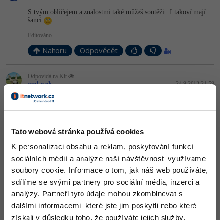
S tvým obličejem a znalostmi také můžeš soutěžit. I takoví mají
šanci
Editováno
Nahoru
Odpovědět
Odpovídá na Kit
vodacek
:
24.9.2013 21:59
na todle de napsat snad jen
+1
Nahoru
Odpovědět
Tato webová stránka používá cookies
K personalizaci obsahu a reklam, poskytování funkcí
David Hynek
:
24.9.2013 22:48
sociálních médií a analýze naší návštěvnosti využíváme
apropo, v čem se píšou programy pro Windows Phone 8? Stačí
soubory cookie. Informace o tom, jak náš web používáte,
Java, nebo na to mají něco spešl?
sdílíme se svými partnery pro sociální média, inzerci a
Nahoru
Odpovědět
analýzy. Partneři tyto údaje mohou zkombinovat s
dalšími informacemi, které jste jim poskytli nebo které
Odpovídá na David Hynek
získali v důsledku toho, že používáte jejich služby.