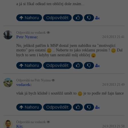
Video
a já si říkal odkud ten obličej dole znám...
-41%
Copywriter
Algoritmy
Time management
Ostatní
Nahoru
Odpovědět
-10%
WordPress specialista
Umělá inteligence (AI)
Windows
Fórum
Odpovídá na vodacek
SEO specialista
Petr Nymsa
:
24.9.2013 21:41
Pro děti
Linux
No, jelikož patřím k MSP dostal jsem nabídku na "motivující
motto" pro ostatní
.. Neberte to jako reklamu prosím !
Dal
Více
Sítě
bych to sem i kdyby tam nestrašil můj obličej
Fórum
Nahoru
Odpovědět
Kybernetická bezpečnost
Elektronický podpis
Odpovídá na Petr Nymsa
vodacek
:
24.9.2013 21:49
Fórum
však já bych klidně i soutěžil umět to
je to podle mě fajn šance
Nahoru
Odpovědět
Odpovídá na vodacek
Kit
:
24.9.2013 21:58