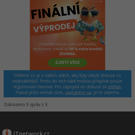
Děláme co je v našich silách, aby byly zdejší diskuze co
nejkvalitnější. Proto do nich také mohou přispívat pouze
registrovaní členové. Pro zapojení do diskuze se
přihlas
.
Pokud ještě nemáš účet,
zaregistruj se
, je to zdarma.
Zobrazeno 9 zpráv z 9.
ITnetwork.cz