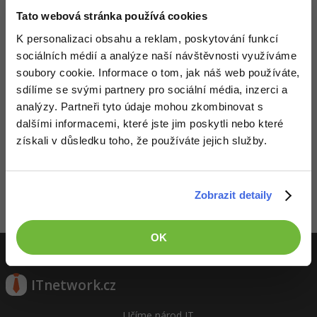
Video
Tato webová stránka používá cookies
-41%
Copywriter
Algoritmy
Time management
Ostatní
K personalizaci obsahu a reklam, poskytování funkcí
-10%
sociálních médií a analýze naší návštěvnosti využíváme
WordPress specialista
Umělá inteligence (AI)
Windows
Fórum
soubory cookie. Informace o tom, jak náš web používáte,
sdílíme se svými partnery pro sociální média, inzerci a
SEO specialista
Pro děti
Linux
analýzy. Partneři tyto údaje mohou zkombinovat s
dalšími informacemi, které jste jim poskytli nebo které
Více
Sítě
získali v důsledku toho, že používáte jejich služby.
Děláme co je v našich silách, aby byly zdejší diskuze co
nejkvalitnější. Proto do nich také mohou přispívat pouze
Fórum
Kybernetická bezpečnost
registrovaní členové. Pro zapojení do diskuze se
přihlas
.
Pokud ještě nemáš účet,
zaregistruj se
, je to zdarma.
Zobrazit detaily
Elektronický podpis
Zobrazeno 1 zpráv z 1.
Fórum
OK
ITnetwork.cz
Učíme národ IT