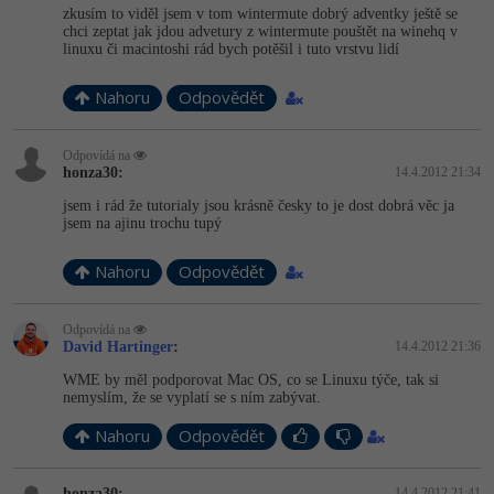
Video
zkusím to viděl jsem v tom wintermute dobrý adventky ještě se
chci zeptat jak jdou advetury z wintermute pouštět na winehq v
-41%
Copywriter
Algoritmy
Time management
linuxu či macintoshi rád bych potěšil i tuto vrstvu lidí
Ostatní
-10%
WordPress specialista
Umělá inteligence (AI)
Nahoru
Windows
Odpovědět
Fórum
SEO specialista
Pro děti
Linux
Odpovídá na
honza30:
14.4.2012 21:34
Více
Sítě
jsem i rád že tutorialy jsou krásně česky to je dost dobrá věc ja
jsem na ajinu trochu tupý
Fórum
Kybernetická bezpečnost
Nahoru
Odpovědět
Elektronický podpis
Odpovídá na
David Hartinger
:
14.4.2012 21:36
Fórum
WME by měl podporovat Mac OS, co se Linuxu týče, tak si
nemyslím, že se vyplatí se s ním zabývat.
Nahoru
Odpovědět
honza30:
14.4.2012 21:41