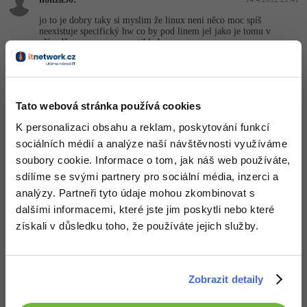
jo to je dobry taky si myslim že linux neni něco moc spíš
neexistuje specifický hw co by pod linem jel jako je tomu v
případě macu mac compatible hw
Nahoru
Odpovědět
Tato webová stránka používá cookies
honza30:
14.4.2012 22:36
K personalizaci obsahu a reklam, poskytování funkcí
tak bohuzel wintermute lite na osx a dalsi vyzaduje xcode coz ja
nic nechci kompilovat na macu uz jsem jednou zhuntoval system
sociálních médií a analýze naší návštěvnosti využíváme
normální wintermute ve winehq hned po spusteni hlasi nebyly
soubory cookie. Informace o tom, jak náš web používáte,
nalezeny soubory, nutne pro spusteni hry. Zkusim to tedy na
windows, ale v budoucnu bych to chtěl nějak portovat aby si
sdílíme se svými partnery pro sociální média, inzerci a
majitelé maců nemsueli kupovat drahou krabicovou verzi win7 do
analýzy. Partneři tyto údaje mohou zkombinovat s
bootcampu
dalšími informacemi, které jste jim poskytli nebo které
Nahoru
Odpovědět
získali v důsledku toho, že používáte jejich služby.
Odpovídá na
David Hartinger
:
15.4.2012 9:20
Zobrazit detaily
Tak to je logické, že budeš potřebovat kompilovat na MACu