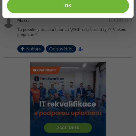
Nahoru
Odpovědět
OK
Maxx:
15.4.2012 13:34
To pozadie v druhom tutoriali WME-cela si robil ty ?? V akom
programe ?
Nahoru
Odpovědět