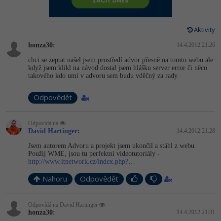
-80%
Vývojář mobilních aplikací
-80%
Python
Digitální gramotnost
Photoshop
HTML5, CSS3, Bootstrap, SEO
PHP
-80%
-30%
Specialista na AI a bigdata
Aktivity
-80%
JavaScript
Marketing
Adobe Illustrator
SQL a databáze
JavaScript
honza30:
14.4.2012 21:26
-80%
C# Game developer
-30%
PHP
WordPress
Adobe Lightroom
chci se zeptat našel jsem prostředí advor přesně na tomto webu ale
Testování a verzování
Python
když jsem klikl na návod dostal jsem hlášku server error či něco
-80%
-30%
Webdesigner
takového kdo umí v advoru sem budu vděčný za rady
-15%
C++
SEO
Adobe XD
UML a návrhové vzory
HTML / CSS
-80%
Odpovědět
Tester
-25%
Swift
UX
Adobe InDesign
React
UML a návrhové vzory
-80%
Systémový administrátor
Odpovídá na
Kotlin
Business
Adobe After Effects
David Hartinger
:
14.4.2012 21:28
Spring
MySQL/MariaDB
-80%
-25%
Grafik / UX/UI návrhář
Jsem autorem Advoru a projekt jsem ukončil a stáhl z webu.
-80%
C
Kryptoměny
Blender
Použij WME, jsou tu perfektní videotutoriály -
ASP.NET MVC
MS-SQL
http://www.itnetwork.cz/index.php?…
-30%
3D grafik
VB.NET
Copywriting
Inkscape
Nahoru
Odpovědět
Django
SQLite
-80%
Projektový manažer
-80%
SQL
MS Office
Fotografování
Best practices
Odpovídá na David Hartinger
-80%
honza30:
14.4.2012 21:31
Databázový analytik
Návrh SW
Google Dokumenty