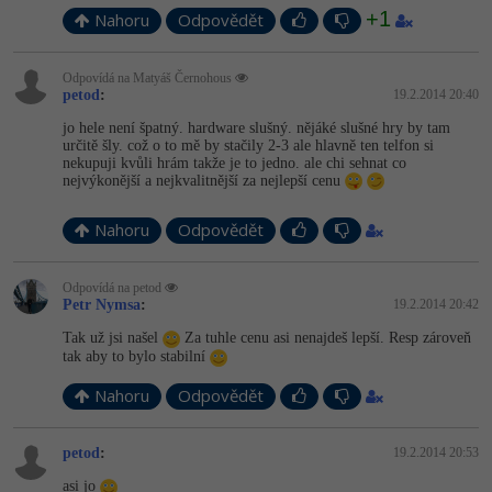
+1
Nahoru
Odpovědět
Odpovídá na Matyáš Černohous
petod
:
19.2.2014 20:40
jo hele není špatný. hardware slušný. nějáké slušné hry by tam
určitě šly. což o to mě by stačily 2-3 ale hlavně ten telfon si
nekupuji kvůli hrám takže je to jedno. ale chi sehnat co
nejvýkonější a nejkvalitnější za nejlepší cenu
Nahoru
Odpovědět
Odpovídá na petod
Petr Nymsa
:
19.2.2014 20:42
Tak už jsi našel
Za tuhle cenu asi nenajdeš lepší. Resp zároveň
tak aby to bylo stabilní
Nahoru
Odpovědět
petod
:
19.2.2014 20:53
asi jo