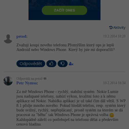
-80%
Vývojář mobilních aplikací
-80%
Python
Digitální gramotnost
Photoshop
HTML5, CSS3, Bootstrap, SEO
PHP
-80%
-30%
Specialista na AI a bigdata
-80%
JavaScript
Marketing
Adobe Illustrator
SQL a databáze
JavaScript
Aktivity
-80%
C# Game developer
-30%
PHP
WordPress
Adobe Lightroom
petod
:
19.2.2014 18:28
Testování a verzování
Python
-80%
-30%
Webdesigner
-15%
Zvažuji koupi nového telefonu.Přemýšlím který ops je lepší
C++
SEO
Adobe XD
Android nebo Windows Phone. Který by jste mi doporučili?
UML a návrhové vzory
HTML / CSS
-80%
Tester
-25%
Swift
UX
Adobe InDesign
Odpovědět
React
UML a návrhové vzory
-80%
Systémový administrátor
Kotlin
Business
Adobe After Effects
Spring
Odpovídá na petod
MySQL/MariaDB
Petr Nymsa
:
19.2.2014 18:34
-80%
-25%
Grafik / UX/UI návrhář
-80%
C
Kryptoměny
Blender
ASP.NET MVC
Za mě Windows Phone - rychlý, stabilní systém. Nokie Lumie
MS-SQL
jsou nadupané telefony, nabízí výkon, kvalitní foto a k němu
-30%
3D grafik
VB.NET
Copywriting
aplikace od Nokie. Nabídka aplikací je už také čím dál větší. S WP
Inkscape
Django
8.1 přidje mnoho nového. Pokud hledáš telefon, resp. systém který
SQLite
bude svižný, rychlý, nepřeplácaný, prostě systém na kterém se dá
-80%
Projektový manažer
-80%
SQL
MS Office
pracovat za "běhu" tak Windows Phone je správná volba
Fotografování
Best practices
Každopádně záleží co potřebuješ na telefonu dělat a především
-80%
cenová hladina.
Databázový analytik
Návrh SW
Google Dokumenty