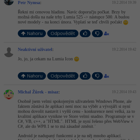
Petr Nymsa
:
19.2.2014 19:39
Řekni mi cenovou hladinu. Navíc doporučju počkat. Brzy by
možná došla na naše trhy Lumia 525 -> nástupce 500. A budou
nové modely - na konci února. Vyplatí se teď chvíli počakt
Nahoru
Odpovědět
Neaktivní uživatel
:
19.2.2014 19:42
Jo, jo, ja cekam na Lumia Icon
Nahoru
Odpovědět
Michal Žůrek - misaz
:
19.2.2014 19:43
Osobně jsem velmi spokojeným uživatelem Windows Phone, ale
faktem zůstává že aplikací není moc na výběr a vývojáři si nyní
mohou dovolit nastavit i vyšší cenu - konkurence není velká, za to
kvalitní aplikace vynikne ve Store velmi snadno. Programuje se v
C#, VB, c++, a "HTML". HTML je nyní řešeno přes WebView v
C#, ale do WP8.1 se to má zásadně změnit.¨
Android je nadupaný funkcemi a je na něj mnoho aplikací.