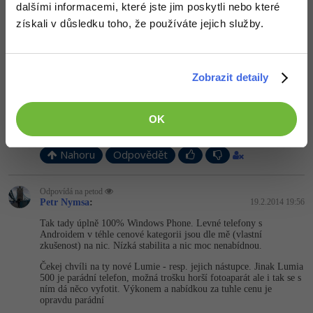
dalšími informacemi, které jste jim poskytli nebo které
získali v důsledku toho, že používáte jejich služby.
Neaktivní uživatel
:
19.2.2014 19:54
Asi pred mesicem jsem se nudil cekanim na kino.
Sel jsem s kamosem do datartu a koukli jsme se na obly (Samsung
s Android , nokia s WP8), stal jsem asi minutu u Samsungu a
Zobrazit detaily
rychle v jezdil prstem po Touchu, asi po par vterinach se mi sekl
mezu dvemi stranky v menu.
OK
Tosame jsem delal u WP, a ani po minute se mi nesekl.
Takhle si proveruju mobily kdyz se nudim
Nahoru
Odpovědět
Odpovídá na petod
Petr Nymsa
:
19.2.2014 19:56
Tak tady úplně 100% Windows Phone. Levné telefony s
Androidem v téhle cenové kategorii jsou dle mě (vlastní
zkušenost) na nic. Nízká stabilita a nic moc nenabídnou.
Čekej chvíli na ty nové Lumie - resp. jejich nástupce. Jinak Lumia
500 je parádní telefon, možná trošku horší fotoaparát ale i tak se s
ním dá něco vyfotit. Výkonem a nabídkou za tuhle cenu je
opravdu parádní