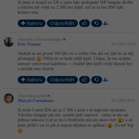
Já jsem si koupil tu 520 a jsem fakt spokojený WP funguje skvěle
a telefon mě vyšel na 2.500 bez daně, což je za ten HW fakt
krásná cena.
Nahoru
Odpovědět
Odpovídá na David Hartinger
Petr Nymsa
:
19.2.2014 20:24
Osobně se mi prostě WP líbí víc a vidím čím dál víc lidí že na něj
přestupují
Věřím že to bude ještě lepší. Chápu, že ten systém
nemusí vyhovovat každému -> zvláště těm kteří chtějí hlavně hry
a strašně moc kravin
Nahoru
Odpovědět
Odpovídá na petod
Matyáš Černohous
:
19.2.2014 20:25
Já mám Lumii 820 asi za 5 500 a jsem s ní naprosto spokojen.
Všechno funguje jak má, systém jede suprově - zatím se mi ani
jednou nekousl (což se mi u Androidu stávalo skoro furt
) a už
jsem přišel i na to jak si napsat nějakou tu aplikaci
. Za mě Wp