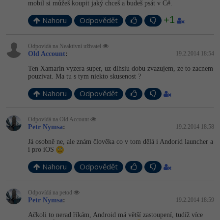
mobil si můžeš koupit jaký chceš a budeš psát v C#.
+1
Nahoru
Odpovědět
Odpovídá na Neaktivní uživatel
Old Account
:
19.2.2014 18:54
Ten Xamarin vyzera super, uz dlhsiu dobu zvazujem, ze to zacnem
pouzivat. Ma tu s tym niekto skusenost ?
Nahoru
Odpovědět
Odpovídá na Old Account
Petr Nymsa
:
19.2.2014 18:58
Já osobně ne, ale znám člověka co v tom dělá i Andorid launcher a
i pro iOS
Nahoru
Odpovědět
Odpovídá na petod
Petr Nymsa
:
19.2.2014 18:59
Ačkoli to nerad říkám, Android má větší zastoupení, tudíž více