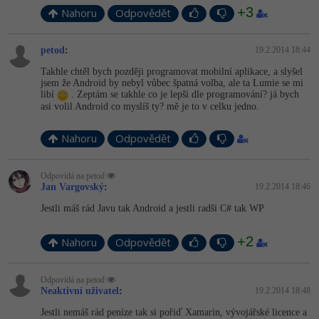
Video
+3
Nahoru
Odpovědět
-41%
Copywriter
Algoritmy
Time management
Ostatní
petod
:
19.2.2014 18:44
-10%
WordPress specialista
Umělá inteligence (AI)
Windows
Fórum
Takhle chtěl bych později programovat mobilní aplikace, a slyšel
jsem že Android by nebyl vůbec špatná volba, ale ta Lumie se mi
SEO specialista
Pro děti
libí
. Zeptám se takhle co je lepši dle programování? já bych
Linux
asi volil Android co myslíš ty? mě je to v celku jedno.
Více
Sítě
Nahoru
Odpovědět
Fórum
Kybernetická bezpečnost
Odpovídá na petod
Jan Vargovský
:
19.2.2014 18:46
Elektronický podpis
Jestli máš rád Javu tak Android a jestli radši C# tak WP
Fórum
+2
Nahoru
Odpovědět
Odpovídá na petod
Neaktivní uživatel
:
19.2.2014 18:48
Jestli nemáš rád peníze tak si pořiď Xamarin, vývojářské licence a