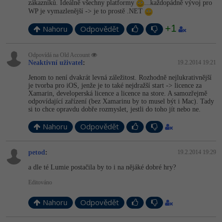
zákazníků. Ideálně všechny platformy
...každopádně vývoj pro
WP je vymazlenější -> je to prostě .NET
+1
Nahoru
Odpovědět
Odpovídá na Old Account
Neaktivní uživatel
:
19.2.2014 19:21
Jenom to není dvakrát levná záležitost. Rozhodně nejlukrativnější
je tvorba pro iOS, jenže je to také nejdražší start -> licence za
Xamarin, developerská licence a licence na store. A samozřejmě
odpovídající zařízení (bez Xamarinu by to musel být i Mac). Tady
si to chce opravdu dobře rozmyslet, jestli do toho jít nebo ne.
Nahoru
Odpovědět
petod
:
19.2.2014 19:29
a dle té Lumie postačila by to i na nějáké dobré hry?
Editováno
Nahoru
Odpovědět