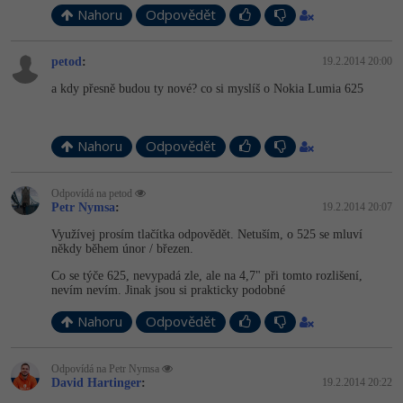
Nahoru
Odpovědět
petod
:
19.2.2014 20:00
a kdy přesně budou ty nové? co si myslíš o Nokia Lumia 625
Nahoru
Odpovědět
Odpovídá na petod
Petr Nymsa
:
19.2.2014 20:07
Využívej prosím tlačítka odpovědět. Netuším, o 525 se mluví
někdy během únor / březen.
Co se týče 625, nevypadá zle, ale na 4,7" při tomto rozlišení,
nevím nevím. Jinak jsou si prakticky podobné
Nahoru
Odpovědět
Odpovídá na Petr Nymsa
David Hartinger
:
19.2.2014 20:22