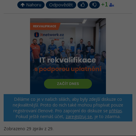
+1
Nahoru
Odpovědět
Děláme co je v našich silách, aby byly zdejší diskuze co
nejkvalitnější. Proto do nich také mohou přispívat pouze
registrovaní členové. Pro zapojení do diskuze se
přihlas
.
Pokud ještě nemáš účet,
zaregistruj se
, je to zdarma.
Zobrazeno 29 zpráv z 29.