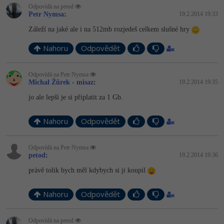
Odpovídá na petod
Petr Nymsa
:
19.2.2014 19:33
Záleží na jaké ale i na 512mb rozjedeš celkem slušné hry
Nahoru
Odpovědět
Odpovídá na Petr Nymsa
Michal Žůrek - misaz
:
19.2.2014 19:35
jo ale lepší je si připlatit za 1 Gb.
Nahoru
Odpovědět
Odpovídá na Petr Nymsa
petod
:
19.2.2014 19:36
právě tolik bych měl kdybych si ji koupil
Nahoru
Odpovědět
Odpovídá na petod