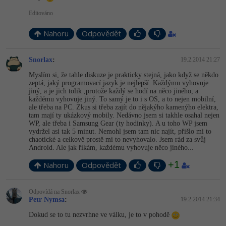
Editováno
Nahoru
Odpovědět
Snorlax
:
19.2.2014 21:27
Myslím si, že tahle diskuze je prakticky stejná, jako když se někdo
zeptá, jaký programovací jazyk je nejlepší. Každýmu vyhovuje
jiný, a je jich tolik ,protože každý se hodí na něco jiného, a
každému vyhovuje jiný. To samý je to i s OS, a to nejen mobilní,
ale třeba na PC. Zkus si třeba zajít do nějakýho kamenýho elektra,
tam mají ty ukázkový mobily. Nedávno jsem si takhle osahal nejen
WP, ale třeba i Samsung Gear (ty hodinky). A u toho WP jsem
vydržel asi tak 5 minut. Nemohl jsem tam nic najít, přišlo mi to
chaotické a celkově prostě mi to nevyhovalo. Jsem rád za svůj
Android. Ale jak řikám, každému vyhovuje něco jiného...
+1
Nahoru
Odpovědět
Odpovídá na Snorlax
Petr Nymsa
:
19.2.2014 21:34
Dokud se to tu nezvrhne ve válku, je to v pohodě