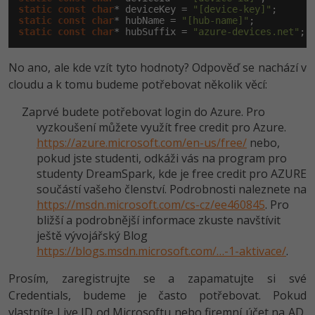
static
const
char
* deviceKey = 
"[device-key]"
static
const
char
* hubName = 
"[hub-name]"
static
const
char
* hubSuffix = 
"azure-devices.net"
;
No ano, ale kde vzít tyto hodnoty? Odpověď se nachází v
cloudu a k tomu budeme potřebovat několik věcí:
Zaprvé budete potřebovat login do Azure. Pro
vyzkoušení můžete využít free credit pro Azure.
https://azure.microsoft.com/en-us/free/
nebo,
pokud jste studenti, odkáži vás na program pro
studenty DreamSpark, kde je free credit pro AZURE
součástí vašeho členství. Podrobnosti naleznete na
https://msdn.microsoft.com/cs-cz/ee460845
. Pro
bližší a podrobnější informace zkuste navštívit
ještě vývojářský Blog
https://blogs.msdn.microsoft.com/…-1-aktivace/
.
Prosím, zaregistrujte se a zapamatujte si své
Credentials, budeme je často potřebovat. Pokud
vlastníte Live ID od Microsoftu nebo firemní účet na AD,