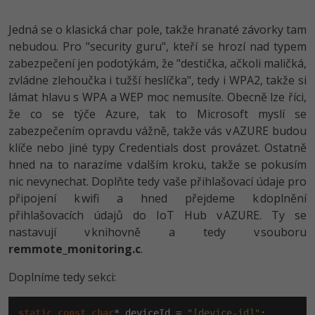
Jedná se o klasická char pole, takže hranaté závorky tam
nebudou. Pro "security guru", kteří se hrozí nad typem
zabezpečení jen podotýkám, že "destička, ačkoli maličká,
zvládne zlehoučka i tužší heslíčka", tedy i WPA2, takže si
lámat hlavu s WPA a WEP moc nemusíte. Obecně lze říci,
že co se týče Azure, tak to Microsoft myslí se
zabezpečením opravdu vážně, takže vás v AZURE budou
klíče nebo jiné typy Credentials dost provázet. Ostatně
hned na to narazíme v dalším kroku, takže se pokusím
nic nevynechat. Doplňte tedy vaše přihlašovací údaje pro
připojení k wifi a hned přejdeme k doplnění
přihlašovacích údajů do IoT Hub v AZURE. Ty se
nastavují v knihovně a tedy v souboru
remmote_monito­ring.c
.
Doplníme tedy sekci:
static
const
char
* deviceId = 
"[device-id]"