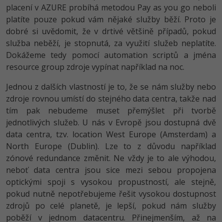
placení v AZURE probíhá metodou Pay as you go neboli
platíte pouze pokud vám nějaké služby běží. Proto je
dobré si uvědomit, že v drtivé většině případů, pokud
služba neběží, je stopnutá, za využití služeb neplatíte.
Dokážeme tedy pomocí automation scriptů a jména
resource group zdroje vypínat například na noc.
Jednou z dalších vlastností je to, že se nám služby nebo
zdroje rovnou umístí do stejného data centra, takže nad
tím pak nebudeme muset přemýšlet při tvorbě
jednotlivých služeb. U nás v Evropě jsou dostupná dvě
data centra, tzv. location West Europe (Amsterdam) a
North Europe (Dublin). Lze to z důvodu například
zónové redundance změnit. Ne vždy je to ale výhodou,
neboť data centra jsou sice mezi sebou propojena
optickými spoji s vysokou propustností, ale stejně,
pokud nutně nepotřebujeme řešit vysokou dostupnost
zdrojů po celé planetě, je lepší, pokud nám služby
poběží v jednom datacentru. Přinejmenším, až na