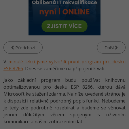
-80%
Vývojář mobilních aplikací
-80%
Python
Digitální gramotnost
Photoshop
HTML5, CSS3, Bootstrap, SEO
PHP
-80%
-30%
Specialista na AI a bigdata
-80%
JavaScript
Marketing
Adobe Illustrator
SQL a databáze
JavaScript
-80%
C# Game developer
-30%
PHP
WordPress
Adobe Lightroom
Testování a verzování
Python
-80%
-30%
Webdesigner
-15%
C++
SEO
Adobe XD
Předchozí
Další
UML a návrhové vzory
HTML / CSS
-80%
Tester
-25%
Swift
UX
V
minulé lekci jsme vytvořili první program pro desku
Adobe InDesign
React
UML a návrhové vzory
ESP 8266
. Dnes se zaměříme na připojení k wifi.
-80%
Systémový administrátor
Kotlin
Business
Adobe After Effects
Spring
MySQL/MariaDB
Jako základní program budu používat knihovnu
-80%
-25%
Grafik / UX/UI návrhář
-80%
C
optimalizovanou pro desku ESP 8266, kterou dává
Kryptoměny
Blender
ASP.NET MVC
MS-SQL
Microsoft ke stažení zdarma. Na níže uvedené stránce je
-30%
3D grafik
VB.NET
k dispozici i relativně podrobný popis funkcí. Nebudeme
Copywriting
Inkscape
Django
SQLite
je tedy zde podrobně rozebírat a budeme se věnovat
-80%
Projektový manažer
-80%
SQL
jenom důležitým věcem spojeným s oživením
MS Office
Fotografování
Best practices
komunikace a naším zobrazením dat.
-80%
Databázový analytik
Návrh SW
Google Dokumenty