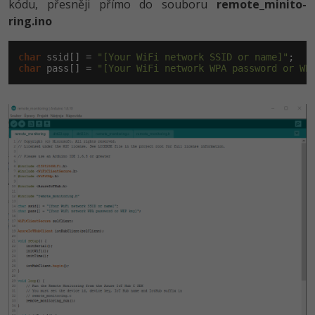
kódu, přesněji přímo do souboru
remote_minito­
ring.ino
char
 ssid[] = 
"[Your WiFi network SSID or name]"
char
 pass[] = 
"[Your WiFi network WPA password or WE