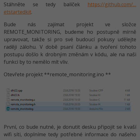
Video
Stáhněte se tedy balíček
https://github.com/…
-41%
Copywriter
etstartedkit
.
Algoritmy
Time management
Ostatní
Bude nás zajímat projekt ve složce
-10%
WordPress specialista
Umělá inteligence (AI)
Windows
Fórum
REMOTE_MONITORING, budeme ho postupně mírně
upravovat, takže si pro své budoucí pokusy udělejte
SEO specialista
Pro děti
Linux
raději zálohu. V době psaní článku a tvoření tohoto
postupu došlo k drobným změnám v kódu, ale na naši
Více
Sítě
funkci by to nemělo mít vliv.
Fórum
Kybernetická bezpečnost
Otevřete projekt **remote_moni­toring.ino **
Elektronický podpis
Fórum
První, co bude nutné, je donutit desku připojit se k vaší
wifi síti, doplníme tedy potřebné informace do našeho