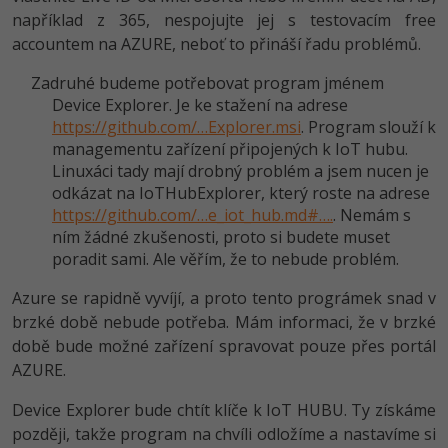
například z 365, nespojujte jej s testovacím free
accountem na AZURE, neboť to přináší řadu problémů.
Zadruhé budeme potřebovat program jménem
Device Explorer. Je ke stažení na adrese
https://github.com/…Explorer.msi
. Program slouží k
managementu zařízení připojených k IoT hubu.
Linuxáci tady mají drobný problém a jsem nucen je
odkázat na IoTHubExplorer, který roste na adrese
https://github.com/…e_iot_hub.md#….
. Nemám s
ním žádné zkušenosti, proto si budete muset
poradit sami. Ale věřím, že to nebude problém.
Azure se rapidně vyvíjí, a proto tento prográmek snad v
brzké době nebude potřeba. Mám informaci, že v brzké
době bude možné zařízení spravovat pouze přes portál
AZURE.
Device Explorer bude chtít klíče k IoT HUBU. Ty získáme
později, takže program na chvíli odložíme a nastavíme si