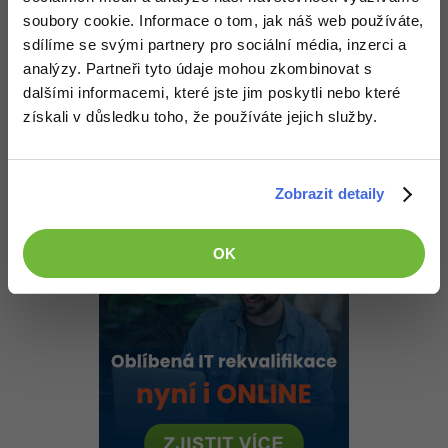
Nahoru
Odpovědět
soubory cookie. Informace o tom, jak náš web používáte,
sdílíme se svými partnery pro sociální média, inzerci a
analýzy. Partneři tyto údaje mohou zkombinovat s
CZkiniCZ
:
13.6.2015 14:07
dalšími informacemi, které jste jim poskytli nebo které
Ještě mě napadlo jestly by pro sonar nešel využít 18,5" LCD
screen. U starého monitoru mi vyhořel zdroj ale obrazová plocha
získali v důsledku toho, že používáte jejich služby.
funguje normálně, šla by připojit k arduinu aby se mi na ni
zobrazovaly data z telemetrie sonaru?
Nahoru
Odpovědět
Zobrazit detaily
OK