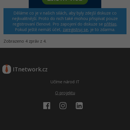
Děláme co je v našich silách, aby byly zdejší diskuze co
nejkvalitnější. Proto do nich také mohou přispívat pouze
registrovaní členové. Pro zapojení do diskuze se
přihlas
.
Pokud ještě nemáš účet,
zaregistruj se
, je to zdarma.
Zobrazeno 4 zpráv z 4.
ITnetwork.cz
Učíme národ IT
O projektu