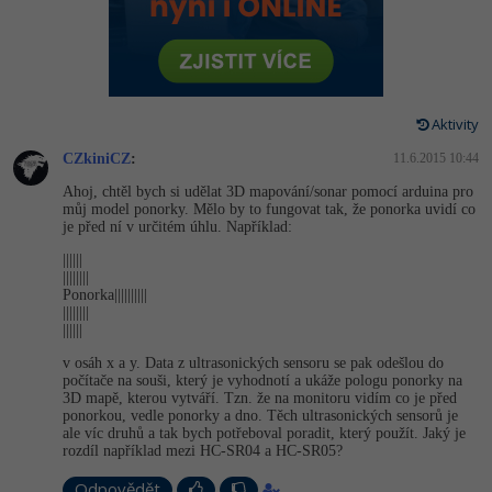
-80%
Vývojář mobilních aplikací
-80%
Python
Digitální gramotnost
Photoshop
HTML5, CSS3, Bootstrap, SEO
PHP
-80%
-30%
Specialista na AI a bigdata
-80%
JavaScript
Marketing
Adobe Illustrator
SQL a databáze
JavaScript
-80%
C# Game developer
-30%
PHP
Aktivity
WordPress
Adobe Lightroom
Testování a verzování
Python
CZkiniCZ
:
11.6.2015 10:44
-80%
-30%
Webdesigner
-15%
C++
SEO
Adobe XD
Ahoj, chtěl bych si udělat 3D mapování/sonar pomocí arduina pro
UML a návrhové vzory
HTML / CSS
můj model ponorky. Mělo by to fungovat tak, že ponorka uvidí co
-80%
Tester
-25%
Swift
je před ní v určitém úhlu. Například:
UX
Adobe InDesign
React
UML a návrhové vzory
||||||
-80%
Systémový administrátor
Kotlin
||||||||
Business
Adobe After Effects
Ponorka||||||||||
Spring
MySQL/MariaDB
||||||||
-80%
-25%
Grafik / UX/UI návrhář
-80%
C
||||||
Kryptoměny
Blender
ASP.NET MVC
MS-SQL
v osáh x a y. Data z ultrasonických sensoru se pak odešlou do
-30%
3D grafik
VB.NET
počítače na souši, který je vyhodnotí a ukáže pologu ponorky na
Copywriting
Inkscape
3D mapě, kterou vytváří. Tzn. že na monitoru vidím co je před
Django
SQLite
ponorkou, vedle ponorky a dno. Těch ultrasonických sensorů je
-80%
Projektový manažer
-80%
SQL
ale víc druhů a tak bych potřeboval poradit, který použít. Jaký je
MS Office
Fotografování
rozdíl například mezi HC-SR04 a HC-SR05?
Best practices
-80%
Databázový analytik
Návrh SW
Google Dokumenty
Odpovědět