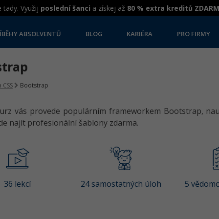
 tady. Využij
poslední šanci
a získej až
80 % extra kreditů ZDAR
ÍBĚHY ABSOLVENTŮ
BLOG
KARIÉRA
PRO FIRMY
strap
 CSS
Bootstrap
kurz vás provede populárním frameworkem Bootstrap, nauč
 kde najít profesionální šablony zdarma.
36 lekcí
24 samostatných úloh
5 vědomo