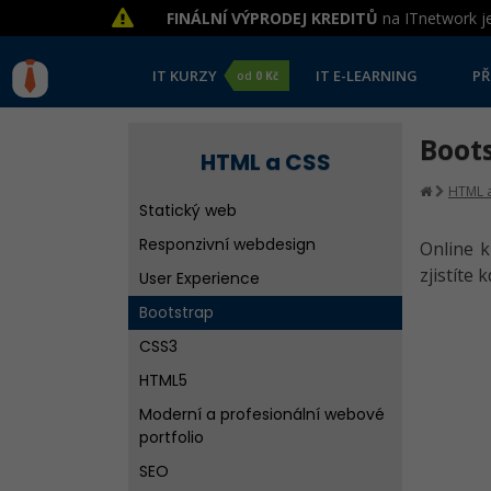
FINÁLNÍ VÝPRODEJ KREDITŮ
na ITnetwork je
IT KURZY
IT E-LEARNING
PŘ
od
0 Kč
Boot
HTML a CSS
HTML a
Statický web
Responzivní webdesign
Online 
zjistíte
User Experience
Bootstrap
CSS3
HTML5
Moderní a profesionální webové
portfolio
SEO