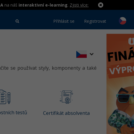
MA
na náš
interaktivní e-learning
.
Zjisti více:
Přihlásit se
Registrovat
íte se používat styly, komponenty a také
stních testů
Certifikát absolventa