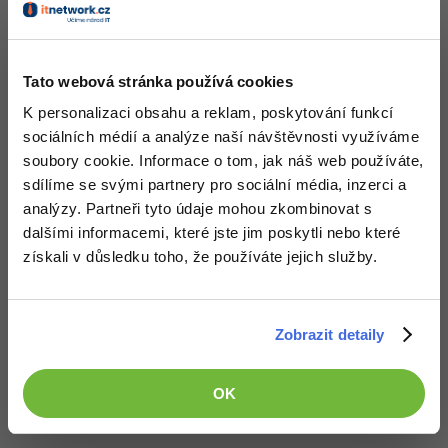
Tato webová stránka používá cookies
K personalizaci obsahu a reklam, poskytování funkcí
sociálních médií a analýze naší návštěvnosti využíváme
soubory cookie. Informace o tom, jak náš web používáte,
sdílíme se svými partnery pro sociální média, inzerci a
analýzy. Partneři tyto údaje mohou zkombinovat s
dalšími informacemi, které jste jim poskytli nebo které
získali v důsledku toho, že používáte jejich služby.
Zobrazit detaily
Všechny články v sekci
Okraje (margin a padding) - CSS vlastnosti
OK