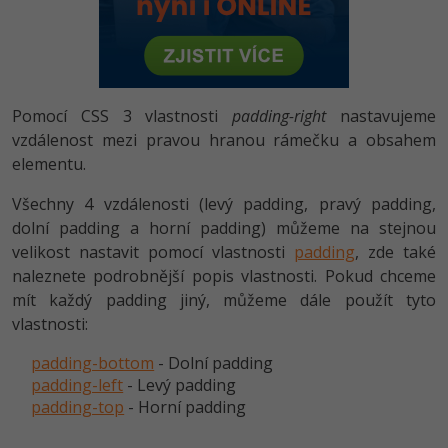
-80%
Vývojář mobilních aplikací
-80%
Python
Digitální gramotnost
Photoshop
HTML5, CSS3, Bootstrap, SEO
PHP
-80%
-30%
Specialista na AI a bigdata
-80%
JavaScript
Marketing
Adobe Illustrator
SQL a databáze
JavaScript
-80%
C# Game developer
-30%
PHP
Pomocí CSS 3 vlastnosti
padding-right
nastavujeme
WordPress
Adobe Lightroom
Testování a verzování
Python
vzdálenost mezi pravou hranou rámečku a obsahem
-80%
-30%
Webdesigner
-15%
C++
elementu.
SEO
Adobe XD
UML a návrhové vzory
HTML / CSS
-80%
Tester
Všechny 4 vzdálenosti (levý padding, pravý padding,
-25%
Swift
UX
Adobe InDesign
React
dolní padding a horní padding) můžeme na stejnou
UML a návrhové vzory
-80%
Systémový administrátor
velikost nastavit pomocí vlastnosti
padding
, zde také
Kotlin
Business
Adobe After Effects
Spring
naleznete podrobnější popis vlastnosti. Pokud chceme
MySQL/MariaDB
-80%
-25%
Grafik / UX/UI návrhář
mít každý padding jiný, můžeme dále použít tyto
-80%
C
Kryptoměny
Blender
ASP.NET MVC
vlastnosti:
MS-SQL
-30%
3D grafik
VB.NET
Copywriting
Inkscape
padding-bottom
- Dolní padding
Django
SQLite
padding-left
- Levý padding
-80%
Projektový manažer
-80%
SQL
MS Office
Fotografování
padding-top
- Horní padding
Best practices
-80%
Databázový analytik
Návrh SW
Google Dokumenty