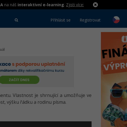
MA
na náš
interaktivní e-learning
.
Zjisti více:
Přihlásit se
Registrovat
uál
tu. Vlastnost je shrnující a umožňuje ve
ost, výšku řádku a rodinu písma.