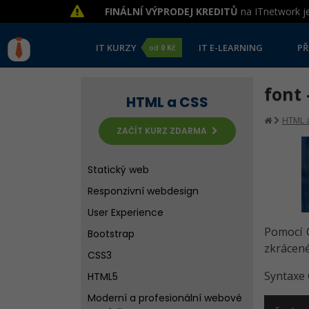
FINÁLNÍ VÝPRODEJ KREDITŮ
na ITnetwork je
IT KURZY
IT E-LEARNING
PŘ
od
0 Kč
font 
HTML a CSS
HTML a
ZAČÍT KURZ ZDARMA
Statický web
Responzivní webdesign
User Experience
Pomocí 
Bootstrap
zkrácené
CSS3
Syntaxe 
HTML5
Moderní a profesionální webové