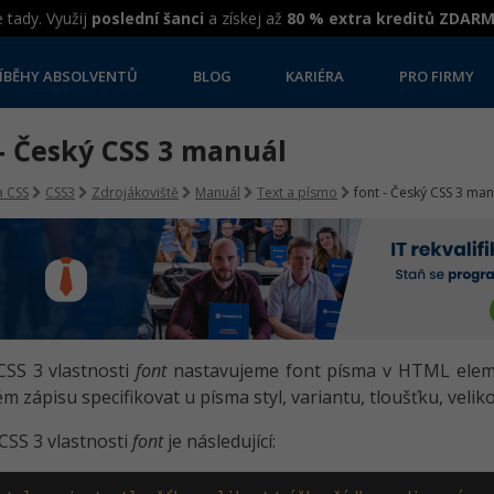
 tady. Využij
poslední šanci
a získej až
80 % extra kreditů ZDAR
ÍBĚHY ABSOLVENTŮ
BLOG
KARIÉRA
PRO FIRMY
- Český CSS 3 manuál
 CSS
CSS3
Zdrojákoviště
Manuál
Text a písmo
font - Český CSS 3 man
CSS 3 vlastnosti
font
nastavujeme font písma v HTML elemen
m zápisu specifikovat u písma styl, variantu, tloušťku, velik
CSS 3 vlastnosti
font
je následující: