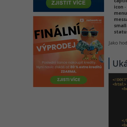
capti
icon
-
men
mess
small
statu
Jako ho
Uká
<!DOCT
<html>
<h
       
       
</
<b