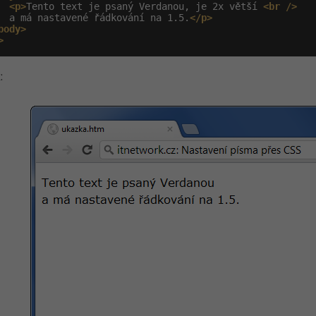
<p>
Tento text je psaný Verdanou, je 2x větší 
<br
/>
  a má nastavené řádkování na 1.5.
</p>
body>
>
: