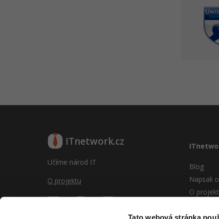
ITnetwork.cz
ITnetwo
Učíme národ IT
Blog
Napsali o
O projektu
O projek
Reklama
Vývoj sy
Tato webová stránka použ