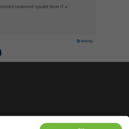
prestižní soukromé vysoké škole IT a
Aktivity