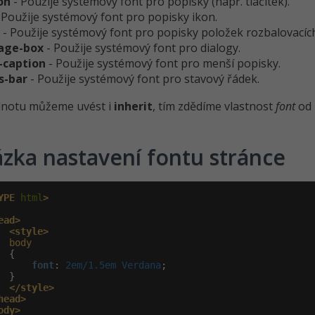
on
- Použije systémový font pro popisky (např. tlačítek).
 Použije systémový font pro popisky ikon.
u
- Použije systémový font pro popisky položek rozbalovací
age-box
- Použije systémový font pro dialogy.
-caption
- Použije systémový font pro menší popisky.
s-bar
- Použije systémový font pro stavový řádek.
dnotu můžeme uvést i
inherit
, tím zdědíme vlastnost
font
od 
zka nastavení fontu stránce
YPE
 html
>
ead>
<style>
body
 {

font
:
 2em/1.5em Verdana
;

 }

</style>
head>
ody>