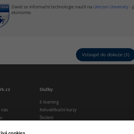
David se informační technologie naučil na
Unicorn University
- 
ekonomie.
Vstoupit do diskuze (3)
rk.cz
Služby
E-learning
 nás
Rekvalifikační kurzy
tu
Školení
Pro firmy
stému
ívá cookies