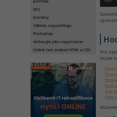
portfolio
font
:
SEO
Samozře
Domény
výchozím
Základy copywritingu
Photoshop
Ho
Writerujte jako copymaster
Online test znalostí HTML a CSS
Pro každ
složek n
font-s
font-v
font-
font-s
line-h
font-f
Můžeme u