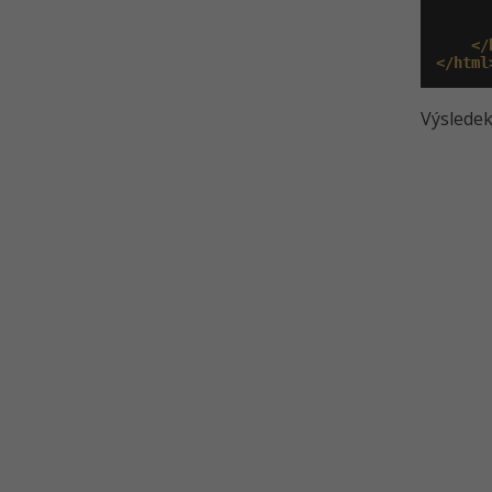
      
</
</html
Výsledek