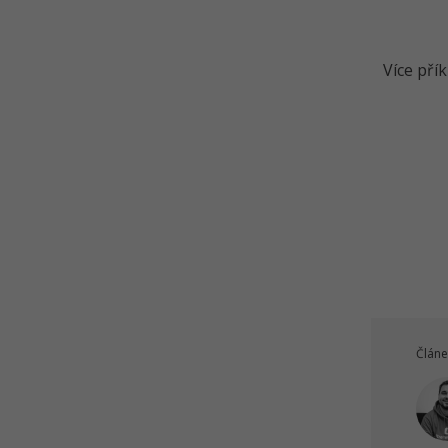
Více pří
Článe