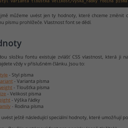
styl
varianta
tloušťka
velikost/výška_řádky
rodina
písma
jmě můžeme uvést jen ty hodnoty, které chceme změnit 
u písmu prohlížeče. Vlastnost font se dědí.
dnoty
ou složku fontu existuje zvlášť CSS vlastnost, která ji na
ajdete vždy v příslušném článku. Jsou to:
tyle
- Styl písma
ariant
- Varianta písma
weight
- Tloušťka písma
ize
- Velikost písma
eight
- Výška řádky
amily
- Rodina písma
vést ještě následující speciální hodnoty, které umožňují p