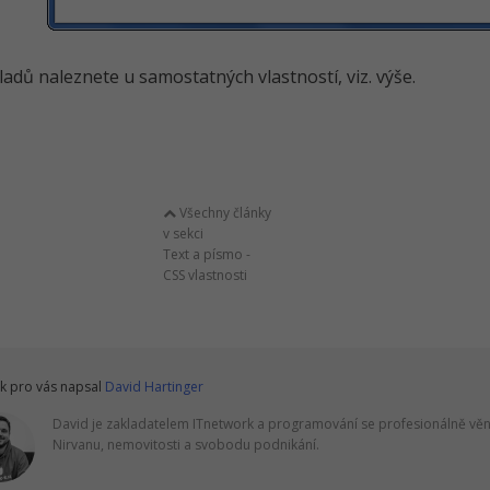
kladů naleznete u samostatných vlastností, viz. výše.
Všechny články
v sekci
Text a písmo -
CSS vlastnosti
k pro vás napsal
David Hartinger
David je zakladatelem ITnetwork a programování se profesionálně věnu
Nirvanu, nemovitosti a svobodu podnikání.