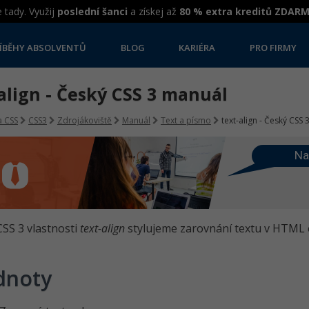
 tady. Využij
poslední šanci
a získej až
80 % extra kreditů ZDAR
ÍBĚHY ABSOLVENTŮ
BLOG
KARIÉRA
PRO FIRMY
align - Český CSS 3 manuál
 CSS
CSS3
Zdrojákoviště
Manuál
Text a písmo
text-align - Český CSS
Na
SS 3 vlastnosti
text-align
stylujeme zarovnání textu v HTML e
dnoty