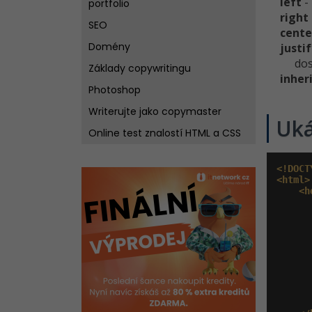
left
-
portfolio
right
SEO
cente
Domény
justi
dos
Základy copywritingu
inher
Photoshop
Writerujte jako copymaster
Uk
Online test znalostí HTML a CSS
<!DOCT
<html>
<h
       
       
       
       