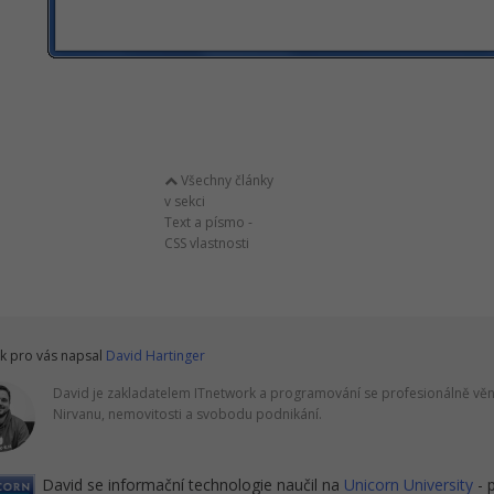
Všechny články
v sekci
Text a písmo -
CSS vlastnosti
k pro vás napsal
David Hartinger
David je zakladatelem ITnetwork a programování se profesionálně věnu
Nirvanu, nemovitosti a svobodu podnikání.
David se informační technologie naučil na
Unicorn University
- 