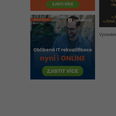
</
<b
</
</html
Výsledek