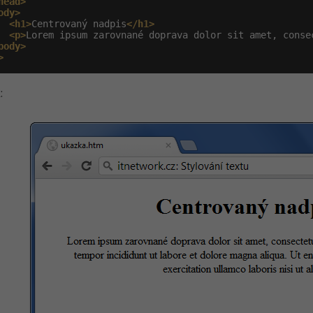
head>
ody>
<h1>
Centrovaný nadpis
</h1>
<p>
Lorem ipsum zarovnané doprava dolor sit amet, conse
body>
>
: