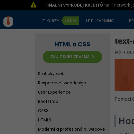
FINÁLNÍ VÝPRODEJ KREDITŮ
na ITnetwork je
IT KURZY
IT E-LEARNING
PŘ
od
0 Kč
text-
HTML a CSS
HTML a
ZAČÍT KURZ ZDARMA
Statický web
Responzivní webdesign
User Experience
Pomocí C
Bootstrap
CSS3
Ho
HTML5
Moderní a profesionální webové