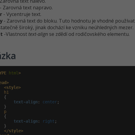
 Zarovná text nalevo.
- Zarovná text napravo.
r
- Vycentruje text.
fy
- Zarovná text do bloku. Tuto hodnotu je vhodné používat 
tatečně široký, jinak dochází ke vzniku neúhledných mezer.
it
-Vlastnost
text-align
se zdědí od rodičovského elementu.
ázka
YPE
 html
>
ead>
<style>
h1
 {

text-align
:
 center
;

 }

p
 {

text-align
:
 right
;

 }

</style>