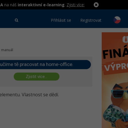
MA
na náš
interaktivní e-learning
.
Zjisti více:
Přihlásit se
Registrovat
 3 manuál
učíme tě pracovat na home-office.
Zjistit více...
lementu. Vlastnost se dědí.