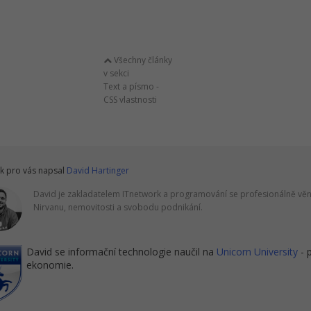
Všechny články
v sekci
Text a písmo -
CSS vlastnosti
k pro vás napsal
David Hartinger
David je zakladatelem ITnetwork a programování se profesionálně věnu
Nirvanu, nemovitosti a svobodu podnikání.
David se informační technologie naučil na
Unicorn University
- 
ekonomie.