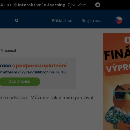
MA
na náš
interaktivní e-learning
.
Zjisti více:
Přihlásit se
Registrovat
S 3 manuál
dku odstavce. Můžeme tak v textu používat