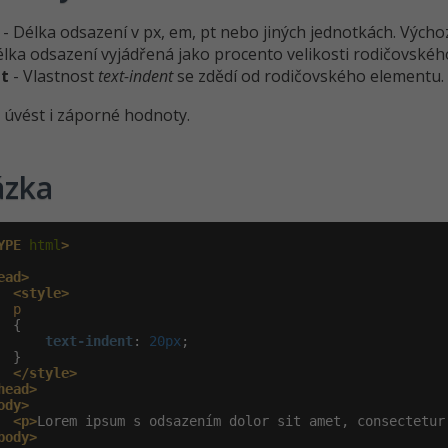
- Délka odsazení v px, em, pt nebo jiných jednotkách. Výchoz
élka odsazení vyjádřená jako procento velikosti rodičovské
it
- Vlastnost
text-indent
se zdědí od rodičovského elementu.
úvést i záporné hodnoty.
ázka
YPE
 html
>
ead>
<style>
p
 {

text-indent
:
 20px
;

 }

</style>
head>
ody>
<p>
Lorem ipsum s odsazením dolor sit amet, consectetur
body>