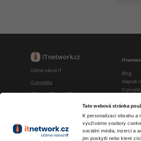
ITnetwork.cz
ITnetwo
Učíme národ IT
Blog
Napsali o
O projektu
O projek
Reklama
Vývoj sy
Tato webová stránka použ
Provozní
K personalizaci obsahu a 
RSS
využíváme soubory cookie.
Kontakt
sociální média, inzerci a 
jim poskytli nebo které zís