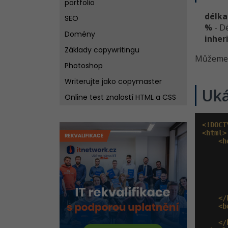
portfolio
délka
SEO
%
- D
Domény
inher
Základy copywritingu
Můžeme 
Photoshop
Writerujte jako copymaster
Uk
Online test znalostí HTML a CSS
<!DOCT
<html>
<h
       
       
</
<b
</