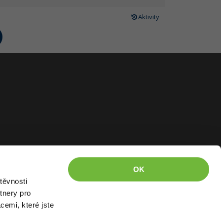
Aktivity
OK
těvnosti
tnery pro
cemi, které jste