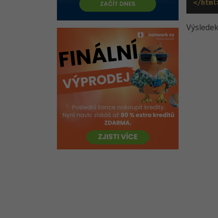
</html
Výsledek