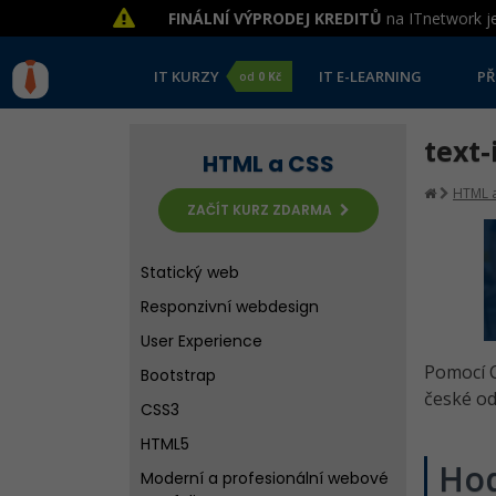
FINÁLNÍ VÝPRODEJ KREDITŮ
na ITnetwork je
IT KURZY
IT E-LEARNING
PŘ
od
0 Kč
text-
HTML a CSS
HTML a
ZAČÍT KURZ ZDARMA
Statický web
Responzivní webdesign
User Experience
Pomocí C
Bootstrap
české od
CSS3
HTML5
Ho
Moderní a profesionální webové