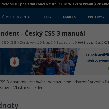
 tady. Využij
poslední šanci
a získej až
80 % extra kreditů ZDAR
ÍBĚHY ABSOLVENTŮ
BLOG
KARIÉRA
PRO FIRMY
indent - Český CSS 3 manuál
 CSS
CSS3
Zdrojákoviště
Manuál
Text a písmo
text-indent - Český CS
SS 3 vlastnosti
text-indent
nastavujeme odsazení prvního řá
stavce. Vlastnost se dědí.
dnoty