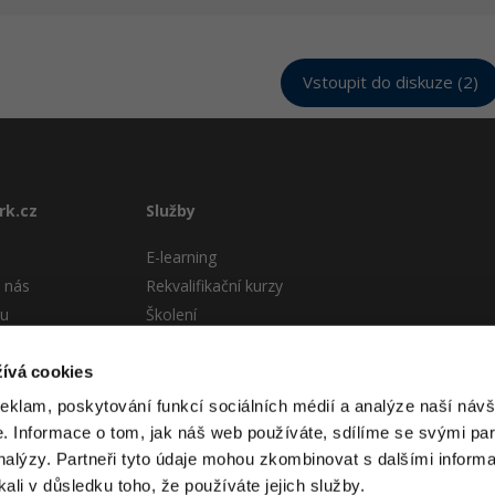
Vstoupit do diskuze (2)
rk.cz
Služby
E-learning
 nás
Rekvalifikační kurzy
tu
Školení
Pro firmy
stému
ívá cookies
 podmínky
reklam, poskytování funkcí sociálních médií a analýze naší návš
 Informace o tom, jak náš web používáte, sdílíme se svými par
analýzy. Partneři tyto údaje mohou zkombinovat s dalšími informa
kali v důsledku toho, že používáte jejich služby.