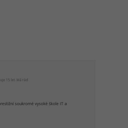
je 15 let. Má rád
prestižní soukromé vysoké škole IT a