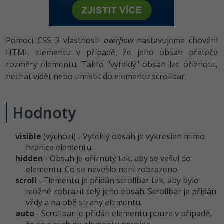
-80%
Vývojář mobilních aplikací
-80%
Python
Digitální gramotnost
Photoshop
HTML5, CSS3, Bootstrap, SEO
PHP
-80%
-30%
Specialista na AI a bigdata
-80%
JavaScript
Marketing
Adobe Illustrator
Pomocí CSS 3 vlastnosti
overflow
nastavujeme chování
SQL a databáze
JavaScript
-80%
HTML elementu v případě, že jeho obsah přeteče
C# Game developer
-30%
PHP
WordPress
Adobe Lightroom
rozměry elementu. Takto "vyteklý" obsah lze oříznout,
Testování a verzování
Python
-80%
nechat vidět nebo umístit do elementu scrollbar.
-30%
Webdesigner
-15%
C++
SEO
Adobe XD
UML a návrhové vzory
HTML / CSS
-80%
Tester
-25%
Swift
UX
Adobe InDesign
Hodnoty
React
UML a návrhové vzory
-80%
Systémový administrátor
Kotlin
Business
Adobe After Effects
visible
(výchozí) - Vyteklý obsah je vykreslen mimo
Spring
MySQL/MariaDB
-80%
hranice elementu.
-25%
Grafik / UX/UI návrhář
-80%
C
Kryptoměny
Blender
hidden
- Obsah je oříznutý tak, aby se vešel do
ASP.NET MVC
MS-SQL
elementu. Co se nevešlo není zobrazeno.
-30%
3D grafik
VB.NET
Copywriting
Inkscape
scroll
- Elementu je přidán scrollbar tak, aby bylo
Django
SQLite
možné zobrazit celý jeho obsah. Scrollbar je přidán
-80%
Projektový manažer
-80%
SQL
MS Office
Fotografování
vždy a na obě strany elementu.
Best practices
auto
- Scrollbar je přidán elementu pouze v případě,
-80%
Databázový analytik
Návrh SW
Google Dokumenty