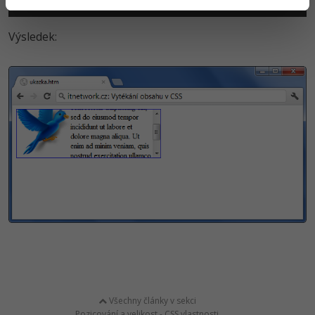
overflow
:
auto;
Výsledek:
Všechny články v sekci
Pozicování a velikost - CSS vlastnosti