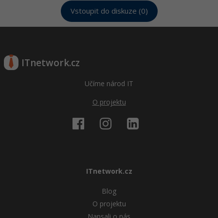
Vstoupit do diskuze (0)
ITnetwork.cz
Učíme národ IT
O projektu
ITnetwork.cz
Blog
O projektu
Napsali o nás