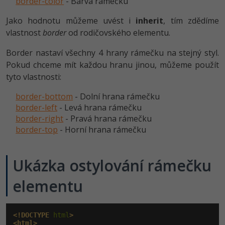
border-color
Video
- Barva rámečku
-41%
Copywriter
Jako hodnotu můžeme uvést i
Algoritmy
inherit
, tím zdědíme
Time management
Ostatní
vlastnost
border
od rodičovského elementu.
-10%
WordPress specialista
Umělá inteligence (AI)
Windows
Fórum
Border nastaví všechny 4 hrany rámečku na stejný styl.
Pokud chceme mít každou hranu jinou, můžeme použít
SEO specialista
Pro děti
Linux
Příběhy absolventů
tyto vlastnosti:
Více
Sítě
Blog
border-bottom
- Dolní hrana rámečku
border-left
- Levá hrana rámečku
Kariéra
Fórum
Kybernetická bezpečnost
border-right
- Pravá hrana rámečku
border-top
- Horní hrana rámečku
Pro firmy
Elektronický podpis
Ukázka ostylování rámečku
Fórum
elementu
<!DOCTYPE
 html
>
<html>