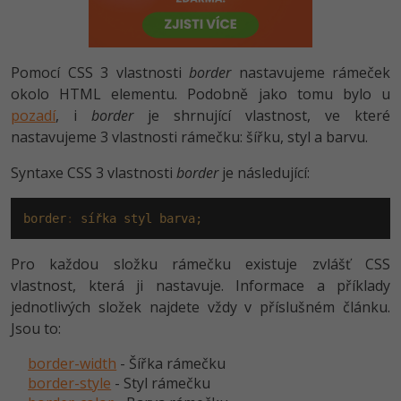
-80%
Vývojář mobilních aplikací
-80%
Python
Digitální gramotnost
Photoshop
HTML5, CSS3, Bootstrap, SEO
PHP
-80%
-30%
Specialista na AI a bigdata
-80%
JavaScript
Marketing
Adobe Illustrator
Pomocí CSS 3 vlastnosti
border
nastavujeme rámeček
SQL a databáze
JavaScript
-80%
okolo HTML elementu. Podobně jako tomu bylo u
C# Game developer
-30%
PHP
WordPress
Adobe Lightroom
pozadí
, i
border
je shrnující vlastnost, ve které
Testování a verzování
Python
-80%
nastavujeme 3 vlastnosti rámečku: šířku, styl a barvu.
-30%
Webdesigner
-15%
C++
SEO
Adobe XD
UML a návrhové vzory
HTML / CSS
Syntaxe CSS 3 vlastnosti
border
je následující:
-80%
Tester
-25%
Swift
UX
Adobe InDesign
React
UML a návrhové vzory
-80%
border
:
sířka
styl
barva;
Systémový administrátor
Kotlin
Business
Adobe After Effects
Spring
MySQL/MariaDB
-80%
Pro každou složku rámečku existuje zvlášť CSS
-25%
Grafik / UX/UI návrhář
-80%
C
Kryptoměny
Blender
vlastnost, která ji nastavuje. Informace a příklady
ASP.NET MVC
MS-SQL
jednotlivých složek najdete vždy v příslušném článku.
-30%
3D grafik
VB.NET
Copywriting
Inkscape
Jsou to:
Django
SQLite
-80%
Projektový manažer
-80%
SQL
MS Office
Fotografování
border-width
- Šířka rámečku
Best practices
border-style
- Styl rámečku
-80%
Databázový analytik
Návrh SW
Google Dokumenty