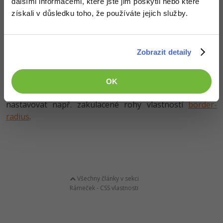
dalšími informacemi, které jste jim poskytli nebo které
získali v důsledku toho, že používáte jejich služby.
Zobrazit detaily
Více příkladů najdete u samostatných vlastností, viz.
OK
výše. Kromě těchto základních třech vlastností je možné
nastavovat např. zakulacené rohy vlastností
border-
radius
.
Všechny články v sekci
Rámeček - CSS vlastnosti