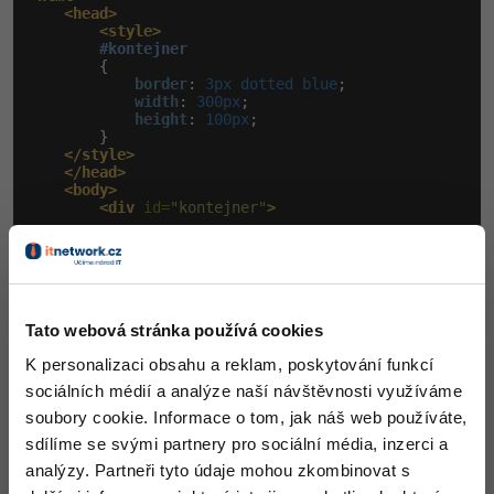
<head>
<style>
#kontejner
        {

border
:
 3px dotted blue
;

width
:
 300px
;

height
:
 100px
;

        }

</style>
</head>
<body>
<div
 id=
"kontejner"
>
</div>
</body>
</html>
Tato webová stránka používá cookies
Výsledek:
K personalizaci obsahu a reklam, poskytování funkcí
sociálních médií a analýze naší návštěvnosti využíváme
soubory cookie. Informace o tom, jak náš web používáte,
sdílíme se svými partnery pro sociální média, inzerci a
analýzy. Partneři tyto údaje mohou zkombinovat s