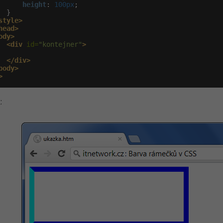
height
:
 100px
;

 }

style>
head>
ody>
<div
 id=
"kontejner"
>
</div>
body>
>
: