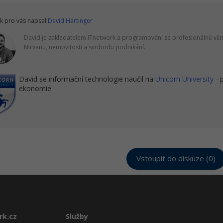
k pro vás napsal
David Hartinger
David je zakladatelem ITnetwork a programování se profesionálně věnu
Nirvanu, nemovitosti a svobodu podnikání.
David se informační technologie naučil na
Unicorn University
- 
ekonomie.
Vstoupit do diskuze (0)
rk.cz
Služby