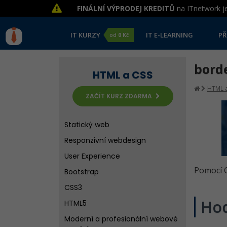
FINÁLNÍ VÝPRODEJ KREDITŮ
na ITnetwork je
IT KURZY
IT E-LEARNING
PŘ
od
0 Kč
borde
HTML a CSS
HTML a
ZAČÍT KURZ ZDARMA
Statický web
Responzivní webdesign
User Experience
Pomocí C
Bootstrap
CSS3
Ho
HTML5
Moderní a profesionální webové