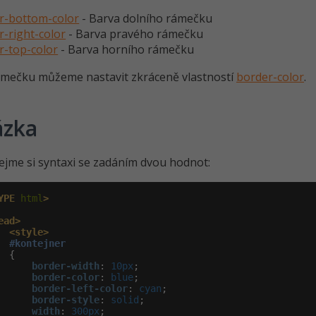
r-bottom-color
- Barva dolního rámečku
r-right-color
- Barva pravého rámečku
r-top-color
- Barva horního rámečku
ámečku můžeme nastavit zkráceně vlastností
border-color
.
ázka
jme si syntaxi se zadáním dvou hodnot:
YPE
 html
>
ead>
<style>
#kontejner
 {

border-width
:
 10px
;

border-color
:
 blue
;

border-left-color
:
 cyan
;

border-style
:
 solid
;

width
:
 300px
;
