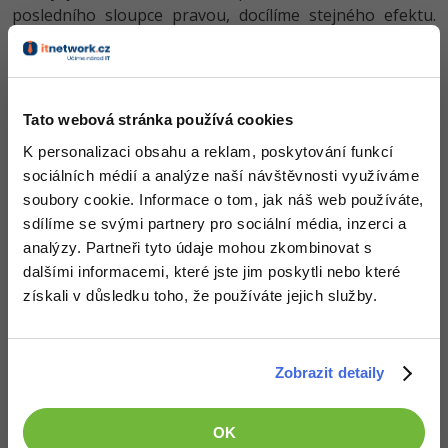
posledního sloupce pravou, docílíme stejného efektu.
Pak už stačí nastavit
border-radius
rohovým buňkám
tabulky. Jen je ještě třeba dát pozor na hlavičkové buňky
(
th
), hlavičku tabulky (
thead
) a patičku tabulky (
tfoot
).
Tato webová stránka používá cookies
CSS kód
K personalizaci obsahu a reklam, poskytování funkcí
sociálních médií a analýze naší návštěvnosti využíváme
soubory cookie. Informace o tom, jak náš web používáte,
/*Nastavení separovaných buněk a nulové vzdálenosti 
table.roundedCorners{
sdílíme se svými partnery pro sociální média, inzerci a
border-collapse
:
separate;
analýzy. Partneři tyto údaje mohou zkombinovat s
border-spacing
:
0px;
}

dalšími informacemi, které jste jim poskytli nebo které
získali v důsledku toho, že používáte jejich služby.
/*Vypnutí pravých a dolních rámečků*/
table.roundedCorners
td
, 
table.roundedCorners
th{
border-style
:
solid
none
none
solid;
/*Nastavení dolního rámečku posledním buňkám (td, th
Zobrazit detaily
table.roundedCorners
 :
not(
thead
)
:
not(
tbody
)
tr
:last-
table.roundedCorners
 :
not(
thead
)
:
not(
tbody
)
tr
:last-
table.roundedCorners
tbody
:last-child
tr
:last-chil
table.roundedCorners
tbody
:last-child
tr
:last-chil
OK