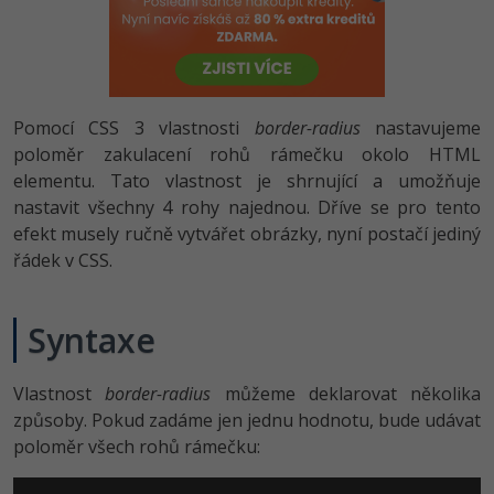
-80%
Vývojář mobilních aplikací
-80%
Python
Digitální gramotnost
Photoshop
HTML5, CSS3, Bootstrap, SEO
PHP
-80%
-30%
Specialista na AI a bigdata
-80%
JavaScript
Marketing
Adobe Illustrator
SQL a databáze
JavaScript
-80%
C# Game developer
-30%
PHP
Pomocí CSS 3 vlastnosti
border-radius
nastavujeme
WordPress
Adobe Lightroom
Testování a verzování
Python
poloměr zakulacení rohů rámečku okolo HTML
-80%
-30%
Webdesigner
-15%
C++
elementu. Tato vlastnost je shrnující a umožňuje
SEO
Adobe XD
UML a návrhové vzory
HTML / CSS
nastavit všechny 4 rohy najednou. Dříve se pro tento
-80%
Tester
-25%
Swift
UX
efekt musely ručně vytvářet obrázky, nyní postačí jediný
Adobe InDesign
React
UML a návrhové vzory
řádek v CSS.
-80%
Systémový administrátor
Kotlin
Business
Adobe After Effects
Spring
MySQL/MariaDB
-80%
-25%
Grafik / UX/UI návrhář
Syntaxe
-80%
C
Kryptoměny
Blender
ASP.NET MVC
MS-SQL
-30%
3D grafik
VB.NET
Copywriting
Inkscape
Vlastnost
border-radius
můžeme deklarovat několika
Django
SQLite
způsoby. Pokud zadáme jen jednu hodnotu, bude udávat
-80%
Projektový manažer
-80%
SQL
MS Office
Fotografování
poloměr všech rohů rámečku:
Best practices
-80%
Databázový analytik
Návrh SW
Google Dokumenty