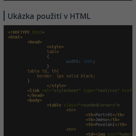
Ukázka použití v HTML
<!DOCTYPE
 html
>
<html>
<head>
<style>
table
                {

width
:
 100%
;

                }

table
td
, 
th{
border
:
1px
solid
black;
        }

</style>
<link
 rel=
"stylesheet"
 type=
"text/css"
 href=
</head>
<body>
<table
 class=
"roundedCorners"
>
<tr>
<th>
Portrét
</th>
<th>
Jméno
</th>
<th>
Povolání
</th>
<tr>
<td><img
 src=
"homer.