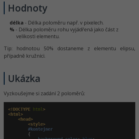
Hodnoty
délka
- Délka poloměru např. v pixelech.
%
- Délka poloměru rohu vyjádřená jako část z
velikosti elementu.
Tip: hodnotou 50% dostaneme z elementu elipsu,
případně kružnici.
Ukázka
Vyzkoušejme si zadání 2 poloměrů:
<!DOCTYPE
 html
>
<html>
<head>
<style>
#kontejner
        {
