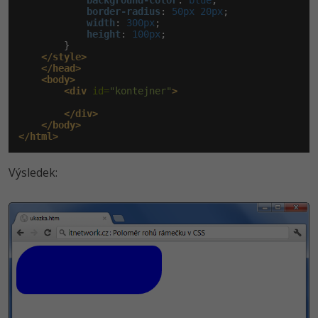
background-color
:
 blue
;

border-radius
:
 50px 20px
;

width
:
 300px
;

height
:
 100px
;

        }

</style>
</head>
<body>
<div
 id=
"kontejner"
>
</div>
</body>
</html>
Výsledek: