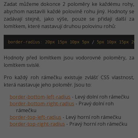
Zadat můžeme dokonce 2 poloměry ke každému rohy,
abychom nastavili každé polovině rohu jiný. Hodnoty se
zadávají stejně, jako výše, pouze se přidají další za
lomítkem, které nastavují druhou polovinu rohů:
border-radius
:
20px
15px
10px
5px
 / 
5px
10px
15px
20
Hodnoty před lomítkem jsou vodorovné poloměry, za
lomítkem svislé.
Pro každý roh rámečku existuje zvlášť CSS vlastnost,
která nastavuje jeho poloměr. Jsou to:
border-bottom-left-radius
- Levý dolní roh rámečku
border-bottom-right-radius
- Pravý dolní roh
rámečku
border-top-left-radius
- Levý horní roh rámečku
border-top-right-radius
- Pravý horní roh rámečku