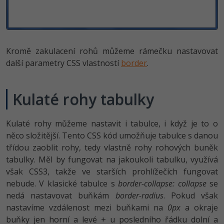
Kromě zakulacení rohů můžeme rámečku nastavovat
další parametry CSS vlastností
border
.
Kulaté rohy tabulky
Kulaté rohy můžeme nastavit i tabulce, i když je to o
něco složitější. Tento CSS kód umožňuje tabulce s danou
třídou zaoblit rohy, tedy vlastně rohy rohových buněk
tabulky. Měl by fungovat na jakoukoli tabulku, využívá
však CSS3, takže ve starších prohlížečích fungovat
nebude. V klasické tabulce s
border-collapse: collapse
se
nedá nastavovat buňkám
border-radius
. Pokud však
nastavíme vzdálenost mezi buňkami na
0px
a okraje
buňky jen horní a levé + u posledního řádku dolní a