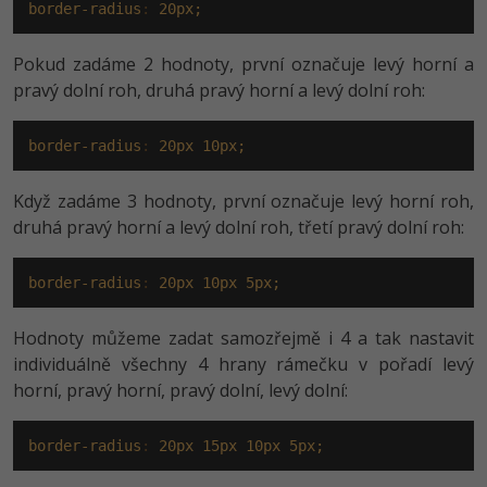
Video
border-radius
:
20px;
-41%
Copywriter
Algoritmy
Time management
Ostatní
Pokud zadáme 2 hodnoty, první označuje levý horní a
-10%
pravý dolní roh, druhá pravý horní a levý dolní roh:
WordPress specialista
Umělá inteligence (AI)
Windows
Fórum
SEO specialista
Pro děti
border-radius
:
20px
10px;
Linux
Příběhy absolventů
Více
Když zadáme 3 hodnoty, první označuje levý horní roh,
Sítě
Blog
druhá pravý horní a levý dolní roh, třetí pravý dolní roh:
Kariéra
Fórum
Kybernetická bezpečnost
border-radius
:
20px
10px
5px;
Pro firmy
Elektronický podpis
Hodnoty můžeme zadat samozřejmě i 4 a tak nastavit
Fórum
individuálně všechny 4 hrany rámečku v pořadí levý
horní, pravý horní, pravý dolní, levý dolní:
border-radius
:
20px
15px
10px
5px;