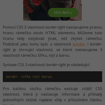
-80%
Vývojář mobilních aplikací
-80%
Python
Digitální gramotnost
Photoshop
HTML5, CSS3, Bootstrap, SEO
PHP
VÍCE INFO »
-80%
-30%
Specialista na AI a bigdata
-80%
JavaScript
Marketing
Adobe Illustrator
SQL a databáze
JavaScript
-80%
C# Game developer
-30%
PHP
Pomocí CSS 3 vlastnosti
border-right
nastavujeme pravou
WordPress
Adobe Lightroom
Testování a verzování
Python
hranu rámečku okolo HTML elementu. Můžeme tuto
-80%
-30%
Webdesigner
-15%
C++
hranu tedy ostylovat jinak, než zbytek rámečku.
SEO
Adobe XD
UML a návrhové vzory
HTML / CSS
Podobně jako tomu bylo u vlastnosti
border
, i
border-
-80%
Tester
-25%
Swift
UX
right
je shrnující vlastnost, ve které nastavujeme 3
Adobe InDesign
React
UML a návrhové vzory
vlastnosti rámečku: šířku, styl a barvu.
-80%
Systémový administrátor
Kotlin
Business
Adobe After Effects
Spring
Syntaxe CSS 3 vlastnosti
border-right
je následující:
MySQL/MariaDB
-80%
-25%
Grafik / UX/UI návrhář
-80%
C
Kryptoměny
Blender
ASP.NET MVC
MS-SQL
border
:
sířka
styl
barva;
-30%
3D grafik
VB.NET
Copywriting
Inkscape
Django
SQLite
Pro každou složku rámečku existuje zvlášť CSS
-80%
Projektový manažer
-80%
SQL
MS Office
vlastnost, která ji nastavuje. Informace a příklady
Fotografování
Best practices
jednotlivých složek najdete vždy v příslušném článku.
-80%
Databázový analytik
Návrh SW
Google Dokumenty