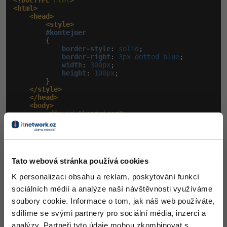
<!DOCTYPE
 html
>
<html>
<head>
<style>
#kontejner
        {

border-style
:
 solid
;

border-right
:
 3px dotted blue
;

width
:
 300px
;

height
:
 100px
;

        }

</style>
</head>
<body>
<div
 id=
"kontejner"
>
</div>
</body>
</html>
Tato webová stránka používá cookies
Výsledek:
K personalizaci obsahu a reklam, poskytování funkcí
sociálních médií a analýze naší návštěvnosti využíváme
soubory cookie. Informace o tom, jak náš web používáte,
sdílíme se svými partnery pro sociální média, inzerci a
analýzy. Partneři tyto údaje mohou zkombinovat s