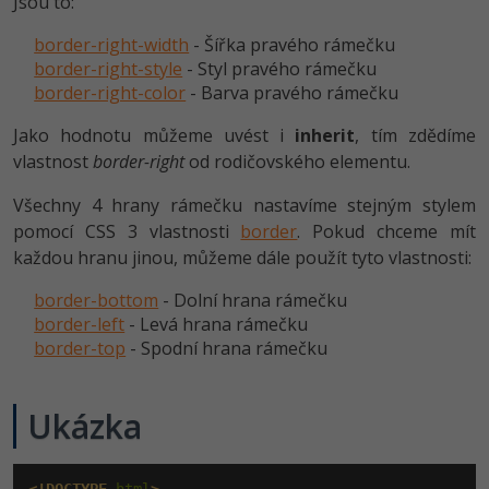
Jsou to:
Video
-41%
Copywriter
border-right-width
Algoritmy
- Šířka pravého rámečku
Time management
Ostatní
border-right-style
- Styl pravého rámečku
-10%
WordPress specialista
border-right-color
- Barva pravého rámečku
Umělá inteligence (AI)
Windows
Fórum
Jako hodnotu můžeme uvést i
inherit
, tím zdědíme
SEO specialista
Pro děti
Linux
vlastnost
border-right
od rodičovského elementu.
Příběhy absolventů
Více
Sítě
Všechny 4 hrany rámečku nastavíme stejným stylem
Blog
pomocí CSS 3 vlastnosti
border
. Pokud chceme mít
Kariéra
Fórum
Kybernetická bezpečnost
každou hranu jinou, můžeme dále použít tyto vlastnosti:
Pro firmy
border-bottom
- Dolní hrana rámečku
Elektronický podpis
border-left
- Levá hrana rámečku
border-top
- Spodní hrana rámečku
Fórum
Ukázka