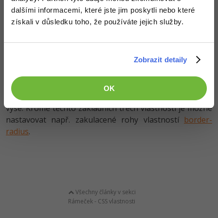
dalšími informacemi, které jste jim poskytli nebo které
získali v důsledku toho, že používáte jejich služby.
Zobrazit detaily
OK
Více příkladů najdete u samostatných vlastností, viz.
výše. Kromě těchto základních třech vlastností je možné
nastavovat např. zakulacené rohy vlastností
border-
radius
.
Všechny články v sekci
Rámeček - CSS vlastnosti