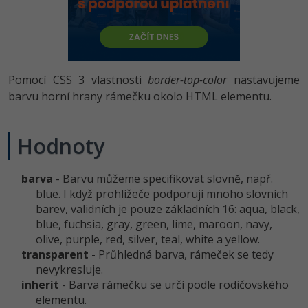
-80%
Vývojář mobilních aplikací
-80%
Python
Digitální gramotnost
Photoshop
HTML5, CSS3, Bootstrap, SEO
PHP
-80%
-30%
Specialista na AI a bigdata
-80%
JavaScript
Marketing
Adobe Illustrator
SQL a databáze
JavaScript
-80%
C# Game developer
-30%
PHP
Pomocí CSS 3 vlastnosti
border-top-color
nastavujeme
WordPress
Adobe Lightroom
Testování a verzování
Python
barvu horní hrany rámečku okolo HTML elementu.
-80%
-30%
Webdesigner
-15%
C++
SEO
Adobe XD
UML a návrhové vzory
HTML / CSS
-80%
Hodnoty
Tester
-25%
Swift
UX
Adobe InDesign
React
UML a návrhové vzory
-80%
Systémový administrátor
Kotlin
Business
barva
- Barvu můžeme specifikovat slovně, např.
Adobe After Effects
Spring
MySQL/MariaDB
blue. I když prohlížeče podporují mnoho slovních
-80%
-25%
Grafik / UX/UI návrhář
-80%
C
barev, validních je pouze základních 16: aqua, black,
Kryptoměny
Blender
ASP.NET MVC
MS-SQL
blue, fuchsia, gray, green, lime, maroon, navy,
-30%
3D grafik
olive, purple, red, silver, teal, white a yellow.
VB.NET
Copywriting
Inkscape
Django
transparent
- Průhledná barva, rámeček se tedy
SQLite
-80%
Projektový manažer
nevykresluje.
-80%
SQL
MS Office
Fotografování
inherit
- Barva rámečku se určí podle rodičovského
Best practices
-80%
elementu.
Databázový analytik
Návrh SW
Google Dokumenty