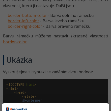
vlastnost, která ji nastavuje. Další jsou:
border-bottom-color
- Barva dolního rámečku
border-left-color
- Barva levého rámečku
border-right-color
- Barva pravého rámečku
Barvu rámečku můžeme nastavit zkráceně vlastností
border-color
.
Ukázka
Vyzkoušejme si syntaxi se zadáním dvou hodnot:
<!DOCTYPE
 html
>
<html>
<head>
<style>
#kontejner
        {

border-width
:
 10px
;
