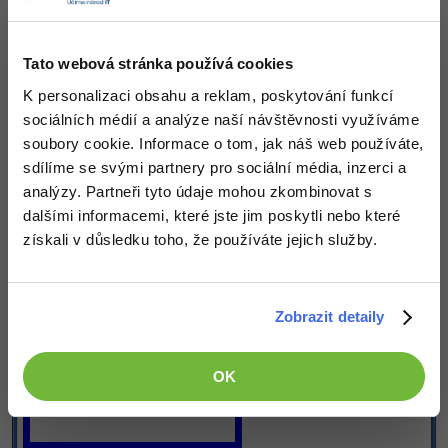
border-color
:
 blue
;

border-top-color
:
 cyan
;

border-style
:
 solid
;

width
:
 300px
;

Tato webová stránka používá cookies
height
:
 100px
;

        }

K personalizaci obsahu a reklam, poskytování funkcí
</style>
</head>
sociálních médií a analýze naší návštěvnosti využíváme
<body>
soubory cookie. Informace o tom, jak náš web používáte,
<div
 id=
"kontejner"
>
sdílíme se svými partnery pro sociální média, inzerci a
</div>
analýzy. Partneři tyto údaje mohou zkombinovat s
</body>
</html>
dalšími informacemi, které jste jim poskytli nebo které
získali v důsledku toho, že používáte jejich služby.
Výsledek:
Zobrazit detaily
OK