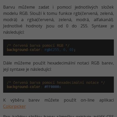
Video
Barvu můžeme zadat i pomocí jednotlivých složek
-41%
Copywriter
Algoritmy
Time management
Ostatní
modelu RGB. Slouží k tomu funkce rgb(červená, zelená,
modrá) a rgba(červená, zelená, modrá, alfakanál).
-10%
WordPress specialista
Umělá inteligence (AI)
Windows
Fórum
Jednotlivé hodnoty jsou od 0 do 255. Syntaxe je
následující:
SEO specialista
Pro děti
Linux
Příběhy absolventů
/* červená barva pomocí RGB */
Více
Sítě
Blog
background-color
:
rgb(
255, 0, 0
)
;
Kariéra
Fórum
Kybernetická bezpečnost
Dále můžeme použít hexadecimální notaci RGB barev,
její syntaxe je následující:
Pro firmy
Elektronický podpis
/* červená barva pomocí hexadecimální notace */
Fórum
background-color
:
#FF0000;
K výběru barev můžete použít on-line aplikaci
Colorpicker
Pro každou složku barvy rámečku existuje zvlášť CSS