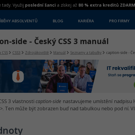
 tady. Využij
poslední šanci
a získej až
80 % extra kreditů ZDAR
ÍBĚHY ABSOLVENTŮ
BLOG
KARIÉRA
PRO FIRMY
on-side - Český CSS 3 manuál
 CSS
CSS3
Zdrojákoviště
Manuál
Seznamy a tabulky
caption-side - Č
SS 3 vlastnosti
caption-side
nastavujeme umístění nadpisu 
>. Ten může být zobrazen buď nad tabulkou nebo pod ní. Vla
dnoty