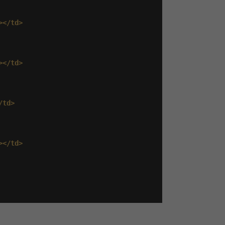
></td>
></td>
/td>
></td>