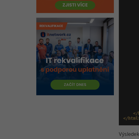
</
</html
Výsledek