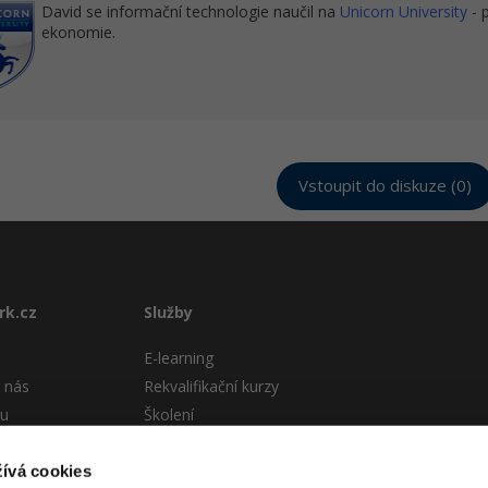
David se informační technologie naučil na
Unicorn University
- 
ekonomie.
Vstoupit do diskuze (0)
rk.cz
Služby
E-learning
 nás
Rekvalifikační kurzy
tu
Školení
Pro firmy
stému
ívá cookies