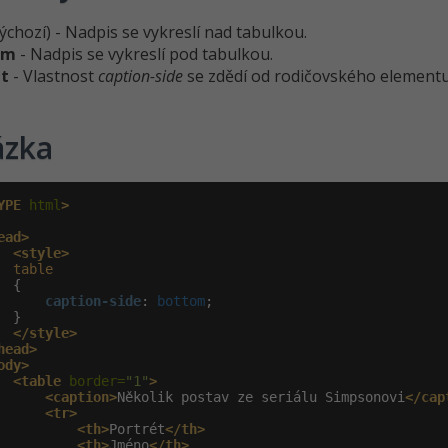
ýchozí) - Nadpis se vykreslí nad tabulkou.
om
- Nadpis se vykreslí pod tabulkou.
it
- Vlastnost
caption-side
se zdědí od rodičovského elementu
ázka
YPE
 html
>
ead>
<style>
table
 {

caption-side
:
 bottom
;

 }

</style>
head>
ody>
<table
 border=
"1"
>
<caption>
Několik postav ze seriálu Simpsonovi
</cap
<tr>
<th>
Portrét
</th>
<th>
Jméno
</th>