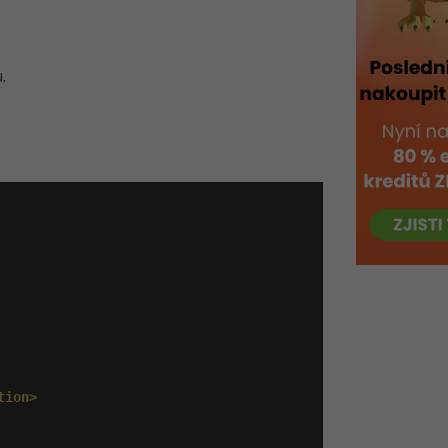
.
tion>