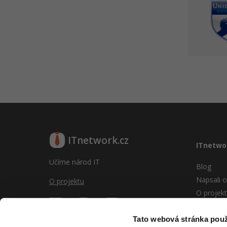
ITnetwork.cz
ITnetwo
Učíme národ IT
Blog
Napsali o
O projektu
O projek
Reklama
Vývoj sy
Tato webová stránka použ