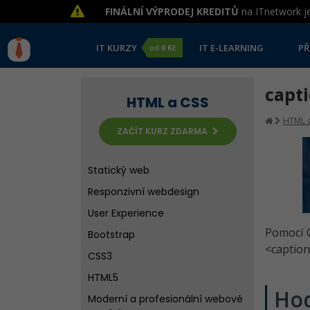
FINÁLNÍ VÝPRODEJ KREDITŮ
na ITnetwork je
IT KURZY
IT E-LEARNING
PŘ
od
0 Kč
capti
HTML a CSS
HTML a
ZAČÍT KURZ ZDARMA
Statický web
Responzivní webdesign
User Experience
Pomocí C
Bootstrap
<caption
CSS3
HTML5
Ho
Moderní a profesionální webové