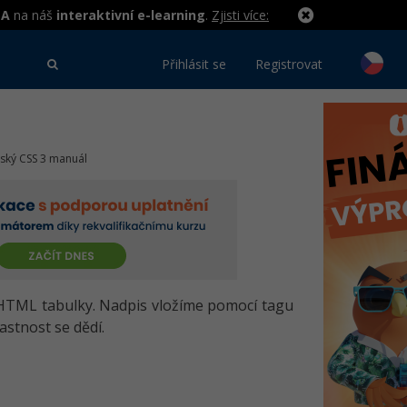
MA
na náš
interaktivní e-learning
.
Zjisti více:
Přihlásit se
Registrovat
eský CSS 3 manuál
HTML tabulky. Nadpis vložíme pomocí tagu
stnost se dědí.