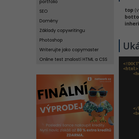
portfolio
top
(v
SEO
bott
Domény
inher
Základy copywritingu
Photoshop
Uk
Writerujte jako copymaster
Online test znalostí HTML a CSS
<!DOCT
<html>
<h
       
       
</
<b