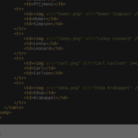
<th>
Příjmení
</th>
<tr>
<td><img
 src=
"homer.png"
 alt=
"Homer Simpson"
/
<td>
Homer
</td>
<td>
Simpson
</td>
</tr>
<tr>
<td><img
 src=
"lenny.png"
 alt=
"Lenny Leonard"
/
<td>
Lenny
</td>
<td>
Leonard
</td>
</tr>
<tr>
<td><img
 src=
"carl.png"
 alt=
"Carl Carlson"
/><
<td>
Carl
</td>
<td>
Carlson
</td>
</tr>
<tr>
<td><img
 src=
"edna.png"
 alt=
"Enda Krabappel"
/
<td>
Edna
</td>
<td>
Krabappel
</td>
</tr>
</table>
body>
>
: