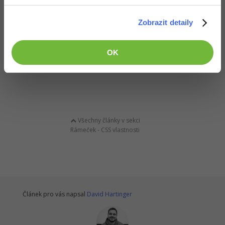
Všechny 4 šířky rámečku je možné nastavit spolu s
Zobrazit detaily
dalšími vlastnostmi zkrácenou CSS vlastností
border
.
Kromě těchto základních vlastností je možné nastavovat
OK
např. zakulacené rohy vlastností
border-radius
.
Všechny články v sekci
Rámeček - CSS vlastnosti
Článek pro vás napsal
David Hartinger