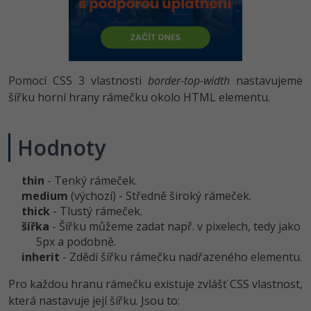
-80%
Vývojář mobilních aplikací
-80%
Python
Digitální gramotnost
Photoshop
HTML5, CSS3, Bootstrap, SEO
PHP
-80%
-30%
Specialista na AI a bigdata
-80%
JavaScript
Marketing
Adobe Illustrator
SQL a databáze
JavaScript
-80%
C# Game developer
-30%
PHP
Pomocí CSS 3 vlastnosti
border-top-width
nastavujeme
WordPress
Adobe Lightroom
Testování a verzování
Python
šířku horní hrany rámečku okolo HTML elementu.
-80%
-30%
Webdesigner
-15%
C++
SEO
Adobe XD
UML a návrhové vzory
HTML / CSS
-80%
Hodnoty
Tester
-25%
Swift
UX
Adobe InDesign
React
UML a návrhové vzory
-80%
Systémový administrátor
Kotlin
Business
thin
- Tenký rámeček.
Adobe After Effects
Spring
MySQL/MariaDB
medium
(výchozí) - Středně široký rámeček.
-80%
-25%
Grafik / UX/UI návrhář
-80%
C
thick
- Tlustý rámeček.
Kryptoměny
Blender
ASP.NET MVC
MS-SQL
šířka
- Šířku můžeme zadat např. v pixelech, tedy jako
-30%
3D grafik
5px a podobně.
VB.NET
Copywriting
Inkscape
Django
inherit
- Zdědí šířku rámečku nadřazeného elementu.
SQLite
-80%
Projektový manažer
-80%
SQL
MS Office
Fotografování
Pro každou hranu rámečku existuje zvlášť CSS vlastnost,
Best practices
která nastavuje její šířku. Jsou to:
-80%
Databázový analytik
Návrh SW
Google Dokumenty