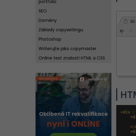
portfolio
SEO
Domény
3D 
Základy copywritingu
Photoshop
Writerujte jako copymaster
Online test znalostí HTML a CSS
HT
<div
 c
<d
</
<d