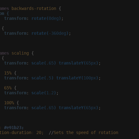
ames
backwards-rotation
 {

om {

  transform
:
rotate(
0deg
)
;

 {

transform
:
rotate(
-360deg
)
;

ames
scaling
 {

{

transform
:
scale(
.65
)
translateY(
65px
)
;

15%
 {

transform
:
scale(
.5
)
translateY(
100px
)
;

65%
 {

transform
:
scale(
1.2
)
;

100%
 {

transform
:
scale(
.65
)
translateY(
65px
)
;

:
#e91b23;
tion-duration
:
20;
  //
Sets
the
speed
of
rotation