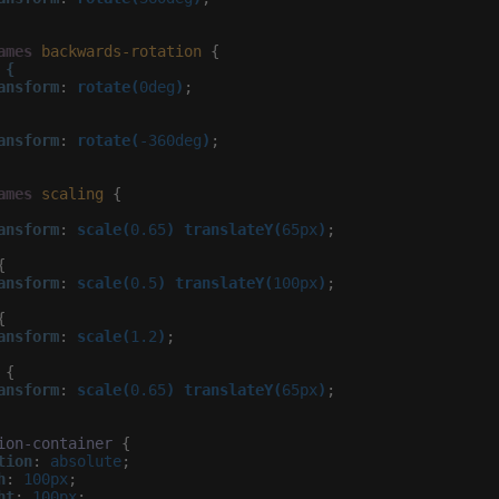
ames
backwards-rotation
 {

{

ansform
:
rotate(
0deg
)
;

ansform
:
rotate(
-360deg
)
;

ames
scaling
 {

ansform
:
scale(
0.65
)
translateY(
65px
)
;



ansform
:
scale(
0.5
)
translateY(
100px
)
;



ansform
:
scale(
1.2
)
;

 {

ansform
:
scale(
0.65
)
translateY(
65px
)
;

ion-container
 {

tion
:
 absolute
;

h
:
 100px
;

ht
:
 100px
;
