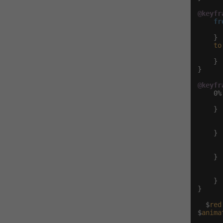
@keyfr
fr
      
    }

to
    }

}

@keyfr
    0% 
    }

    }

    }

    }

}

  $
red
$
anima