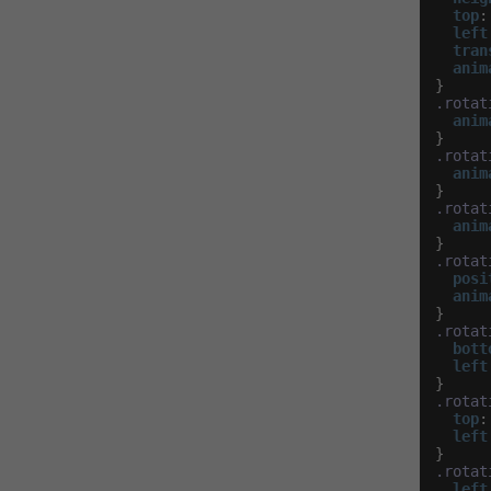
top
:
left
tran
anim
.rotat
anim
.rotat
anim
.rotat
anim
.rotat
posi
anim
.rotat
bott
left
.rotat
top
:
left
.rotat
left