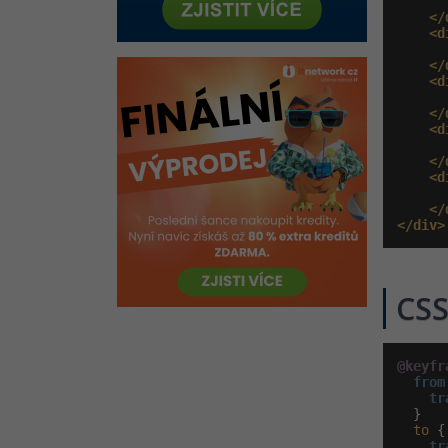
</
<d
</
<d
</
<d
</
<d
</
</div>
CS
@keyfr
from 
    tr
  }

to
 {

tr