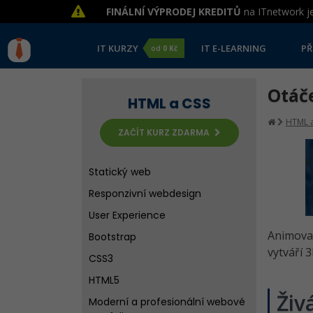
FINÁLNÍ VÝPRODEJ KREDITŮ
na ITnetwork je
IT KURZY
IT E-LEARNING
PŘ
od
0 Kč
Otáče
HTML a CSS
HTML a
ZAČÍT KURZ ZDARMA
Statický web
Responzivní webdesign
User Experience
Animovan
Bootstrap
vytváří 
CSS3
HTML5
Živ
Moderní a profesionální webové