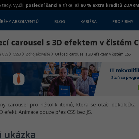
 tady. Využij
poslední šanci
a získej až
80 % extra kreditů ZDAR
ÍBĚHY ABSOLVENTŮ
BLOG
KARIÉRA
PRO FIRMY
cí carousel s 3D efektem v čistém 
 CSS
CSS3
Zdrojákoviště
Otáčecí carousel s 3D efektem v čistém CSS
ý carousel pro několik itemů, která se otáčí dokolečka. 
3D efekt. Animace pouze přes CSS bez JS.
á ukázka