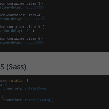
ion-container
.item-3
 {

ation-delay
:
 -23.33333s
;

ion-container
.item-4
 {

ation-delay
:
 -26.66667s
;

ion-container
.item-5
 {

ation-delay
:
 -30s
;

ion-container
.item-6
 {

ation-delay
:
 -33.33333s
;

S (Sass)
ames
rotation
 {

om {

  transform
:
rotate(
0deg
)
;

 {

transform
:
rotate(
360deg
)
;
