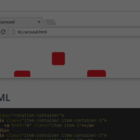
carousel
3d_carousel.html
ML
lass=
"rotation-container"
>
iv
 class=
"item-container item-container-1"
>
<a
 href=
"#"
 class=
"item item-1"
></a>
div>
iv
 class=
"item-container item-container-2"
>