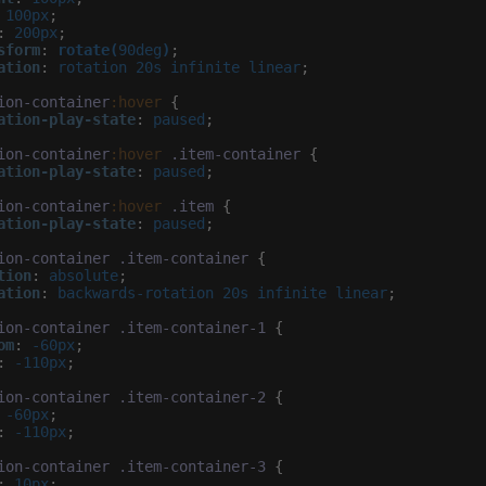
 100px
;

:
 200px
;

sform
:
rotate(
90deg
)
;

ation
:
 rotation 20s infinite linear
;

ion-container
:hover
 {

ation-play-state
:
 paused
;

ion-container
:hover
.item-container
 {

ation-play-state
:
 paused
;

ion-container
:hover
.item
 {

ation-play-state
:
 paused
;

ion-container
.item-container
 {

tion
:
 absolute
;

ation
:
 backwards-rotation 20s infinite linear
;

ion-container
.item-container-1
 {

om
:
 -60px
;

:
 -110px
;

ion-container
.item-container-2
 {

 -60px
;

:
 -110px
;

ion-container
.item-container-3
 {

:
 10px
;
