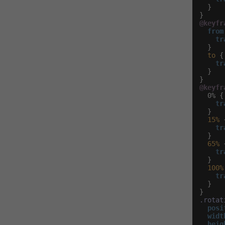
  }

@keyfr
from 
    tr
  }

to
 {

tr
  }

@keyfr
  0% {

tr
  }

15%
 {
tr
  }

65%
 {
tr
  }

100%
tr
  }

.rotat
posi
widt
heig