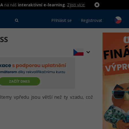
MA
na náš
interaktivní e-learning
.
Zjisti více:
Přihlásit se
Registrovat
CSS
Itemy vpředu jsou větší než ty vzadu, což