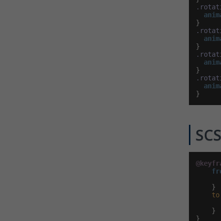
.rotat
anim
.rotat
anim
.rotat
anim
.rotat
anim
}
SCS
@keyfr
fr
      
    }

to
    }

}
