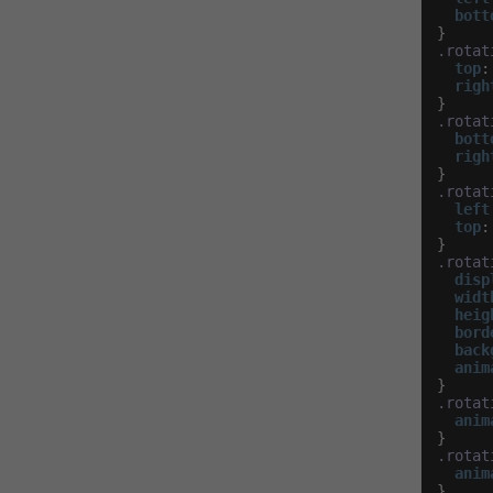
bott
.rotat
top
:
righ
.rotat
bott
righ
.rotat
left
top
:
.rotat
disp
widt
heig
bord
back
anim
.rotat
anim
.rotat
anim