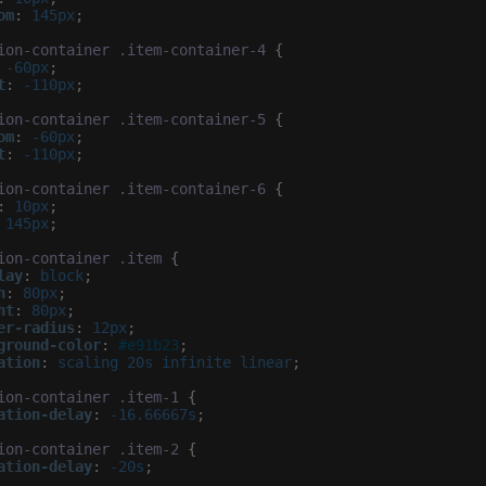
om
:
 145px
;

ion-container
.item-container-4
 {

 -60px
;

t
:
 -110px
;

ion-container
.item-container-5
 {

om
:
 -60px
;

t
:
 -110px
;

ion-container
.item-container-6
 {

:
 10px
;

 145px
;

ion-container
.item
 {

lay
:
 block
;

h
:
 80px
;

ht
:
 80px
;

er-radius
:
 12px
;

ground-color
:
#e91b23
;

ation
:
 scaling 20s infinite linear
;

ion-container
.item-1
 {

ation-delay
:
 -16.66667s
;

ion-container
.item-2
 {

ation-delay
:
 -20s
;
