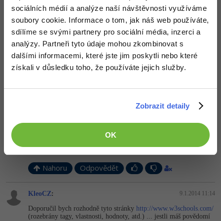
+1
sociálních médií a analýze naší návštěvnosti využíváme
Nahoru
Odpovědět
soubory cookie. Informace o tom, jak náš web používáte,
sdílíme se svými partnery pro sociální média, inzerci a
boss_svk
:
7.1.2014 16:05
analýzy. Partneři tyto údaje mohou zkombinovat s
napadlo ma to učiť sa technikou pokus - omyl
napad by som
dalšími informacemi, které jste jim poskytli nebo které
mal tak len sa pustiť do toho...
získali v důsledku toho, že používáte jejich služby.
Nahoru
Odpovědět
Zobrazit detaily
boss_svk
:
7.1.2014 19:59
ešte jedna vec nepzonate nejaku dobru knihu vo formate pdf voľne
stiahnuteľnu o html a css mam cestou do školy a v škole dosť času
OK
takže by som ho chcel plnohodnotne využiť, skušal nejake knihy
ale je tam hroma omačok blbosti...
Nahoru
Odpovědět
KleoCZ
:
9.1.2014 11:14
Doporučil bych rozhodně tyto stránky
http://www.w3schools.com/
(rozebrány tagy, vlastnosti, hodnoty, atd.) ... jestli máš povědomí