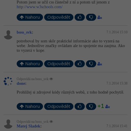
Video
Potom jsem se učil css částečně z ní a potom už jenom z
http://www.w3schools.com/
-41%
Copywriter
Algoritmy
Time management
Ostatní
Nahoru
Odpovědět
-10%
WordPress specialista
Umělá inteligence (AI)
Windows
Fórum
boss_svk
:
7.1.2014 15:10
SEO specialista
Pro děti
Linux
potreboval by som skôr praktické informácie ako to vyzerá na
Příběhy absolventů
webe. Jednotlive značky ovládam ale to spojenie ma zaujma. Ako
to vyzerá v kope.
Více
Sítě
Blog
Nahoru
Odpovědět
Kariéra
Fórum
Kybernetická bezpečnost
Pro firmy
Odpovídá na boss_svk
Elektronický podpis
done
:
7.1.2014 15:38
Prohlížej si zdrojové kódy různých webů, z toho hodně pochytíš.
Fórum
+1
Nahoru
Odpovědět
Odpovídá na boss_svk
Matej Sladek
:
7.1.2014 15:41