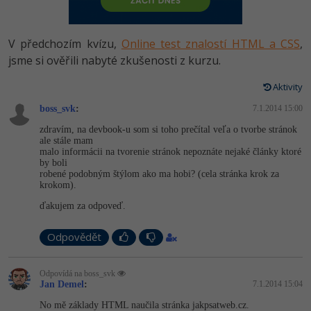
-80%
Vývojář mobilních aplikací
-80%
Python
Digitální gramotnost
Photoshop
HTML5, CSS3, Bootstrap, SEO
PHP
-80%
-30%
Specialista na AI a bigdata
V předchozím kvízu,
Online test znalostí HTML a CSS
,
-80%
JavaScript
Marketing
Adobe Illustrator
SQL a databáze
jsme si ověřili nabyté zkušenosti z kurzu.
JavaScript
-80%
C# Game developer
-30%
PHP
WordPress
Adobe Lightroom
Aktivity
Testování a verzování
Python
-80%
-30%
Webdesigner
-15%
boss_svk
C++
:
7.1.2014 15:00
SEO
Adobe XD
UML a návrhové vzory
HTML / CSS
zdravím, na devbook-u som si toho prečítal veľa o tvorbe stránok
-80%
Tester
ale stále mam
-25%
Swift
UX
Adobe InDesign
malo informácii na tvorenie stránok nepoznáte nejaké články ktoré
React
UML a návrhové vzory
by boli
-80%
Systémový administrátor
robené podobným štýlom ako ma hobi? (cela stránka krok za
Kotlin
Business
Adobe After Effects
krokom).
Spring
MySQL/MariaDB
-80%
-25%
Grafik / UX/UI návrhář
ďakujem za odpoveď.
-80%
C
Kryptoměny
Blender
ASP.NET MVC
MS-SQL
-30%
3D grafik
Odpovědět
VB.NET
Copywriting
Inkscape
Django
SQLite
-80%
Projektový manažer
-80%
SQL
Odpovídá na boss_svk
MS Office
Fotografování
Jan Demel
:
7.1.2014 15:04
Best practices
-80%
Databázový analytik
Návrh SW
No mě základy HTML naučila stránka jakpsatweb.cz.
Google Dokumenty