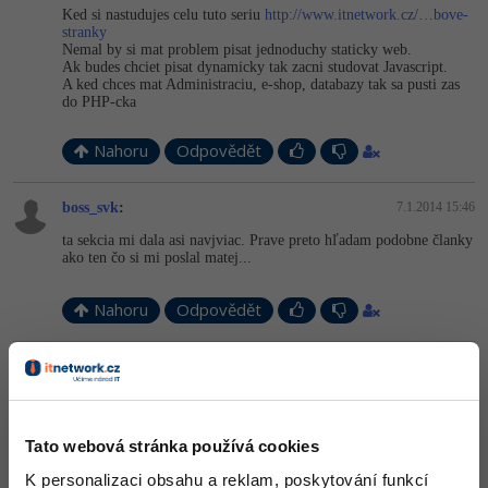
Ked si nastudujes celu tuto seriu
http://www.itnetwork.cz/…bove-
stranky
Nemal by si mat problem pisat jednoduchy staticky web.
Ak budes chciet pisat dynamicky tak zacni studovat Javascript.
A ked chces mat Administraciu, e-shop, databazy tak sa pusti zas
do PHP-cka
Nahoru
Odpovědět
boss_svk
:
7.1.2014 15:46
ta sekcia mi dala asi navjviac. Prave preto hľadam podobne članky
ako ten čo si mi poslal matej...
Nahoru
Odpovědět
Odpovídá na boss_svk
Neaktivní uživatel
:
7.1.2014 15:58
Ak ovládaš tagy (značky), tak by som ti odporúčal pokračovať v
učení sa hlavne praxou.
Urob si nejakú peknú webovú vizitku,
Tato webová stránka používá cookies
skúšaj kombinácie rôznych štýlov, hraj sa s tým a uvidíš, že ťa to
naučí viac ako ďalších 10 článkov na tú "istú" tému.
K personalizaci obsahu a reklam, poskytování funkcí