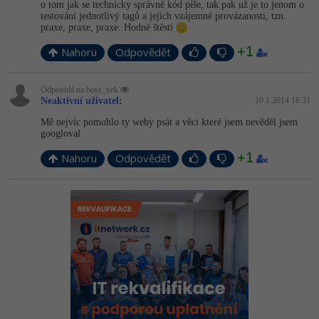
o tom jak se technicky správně kód píše, tak pak už je to jenom o
testování jednotlivý tagů a jejich vzájemné provázanosti, tzn.
praxe, praxe, praxe. Hodně štěstí
+1
Nahoru
Odpovědět
Odpovídá na boss_svk
Neaktivní uživatel
:
10.1.2014 16:31
Mě nejvíc pomohlo ty weby psát a věci které jsem nevěděl jsem
googloval
+1
Nahoru
Odpovědět