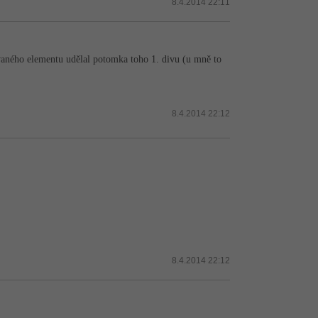
8.4.2014 22:11
ovaného elementu udělal potomka toho 1. divu (u mně to
8.4.2014 22:12
8.4.2014 22:12