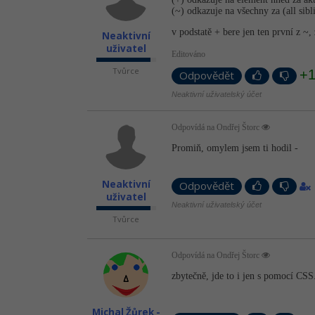
(~) odkazuje na všechny za (all si
v podstatě + bere jen ten první z ~,
Neaktivní
uživatel
Editováno
Tvůrce
+
Odpovědět
Neaktivní uživatelský účet
Odpovídá na Ondřej Štorc
Promiň, omylem jsem ti hodil -
Neaktivní
Odpovědět
uživatel
Neaktivní uživatelský účet
Tvůrce
Odpovídá na Ondřej Štorc
zbytečně, jde to i jen s pomocí CSS
Michal Žůrek -