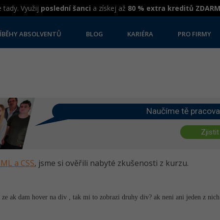
 tady. Využij
poslední šanci
a získej až
80 % extra kreditů ZDAR
ÍBĚHY ABSOLVENTŮ
BLOG
KARIÉRA
PRO FIRMY
Naučíme tě pracova
Zjistit
HTML a CSS
, jsme si ověřili nabyté zkušenosti z kurzu.
 ze ak dam hover na div , tak mi to zobrazi druhy div? ak neni ani jeden z nich