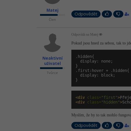
Matej
Odpovědět
Člen
Odpovídá na Matej
Pokud jsou hned za sebou, tak to jde
.hidden{

Neaktivní
  display: none;

uživatel
}

.first:hover + .hidden{

Tvůrce
  display: block;

}
<div
 class=
"first"
>
Přej
<div
 class=
"hidden"
>
Sch
Myslím, že by to tak mohlo fungov
Odpovědět