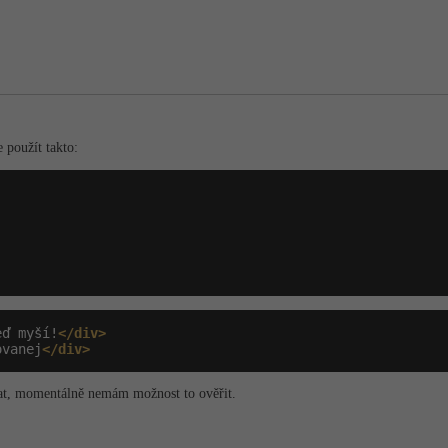
 použít takto:
eď myší!
</div>
ovanej
</div>
at, momentálně nemám možnost to ověřit.