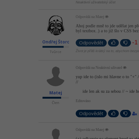
Neaktivní uživatelský účet
Odpovídá na Matej
Ahoj podle mně to jde udělat jen př
byl textbox..) a to již šlo v CSS be
-1
Ondřej Štorc
Odpovědět
Život je příliš krátký na to, abychom bezp
Tvůrce
Odpovídá na Neaktivní uživatel
yup ide to (islo mi hlavne o to "+" /
//
ide len ak su za sebou // ~ ide 
Matej
Editováno
Člen
Odpovědět
Odpovídá na Matej
(+) odkazuje na element hned za a