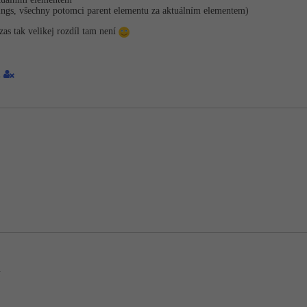
blings, všechny potomci parent elementu za aktuálním elementem)
 zas tak velikej rozdíl tam není
1
.