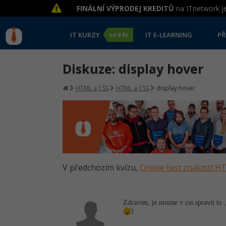
FINÁLNÍ VÝPRODEJ KREDITŮ
na ITnetwork je
IT KURZY
IT E-LEARNING
PŘ
od
0 Kč
Diskuze: display hover
HTML a CSS
HTML a CSS
display hover
V předchozím kvízu,
Online test znalostí 
Zdravim, je mozne v css spravit to ,
)