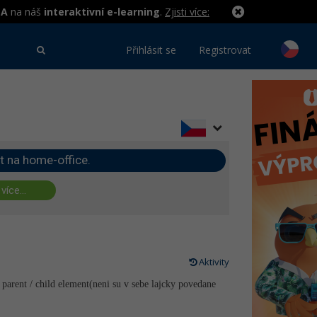
MA
na náš
interaktivní e-learning
.
Zjisti více:
Přihlásit se
Registrovat
t na home-office.
 více...
Aktivity
 parent / child element(neni su v sebe lajcky povedane