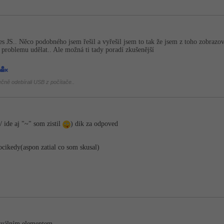
es JS.. Něco podobného jsem řešil a vyřešil jsem to tak že jsem z toho zobraz
z problemu udělat.. Ale možná ti tady poradí zkušenější
ečně odebírali USB z počítače..
/ ide aj "~" som zistil
) dik za odpoved
hocikedy(aspon zatial co som skusal)
ktuálním elementem