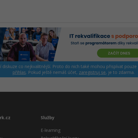
ší diskuze co nejkvalitnější. Proto do nich také mohou přispívat pouze
přihlas
. Pokud ještě nemáš účet,
zaregistruj se
, je to zdarma.
rk.cz
Služby
E-learning