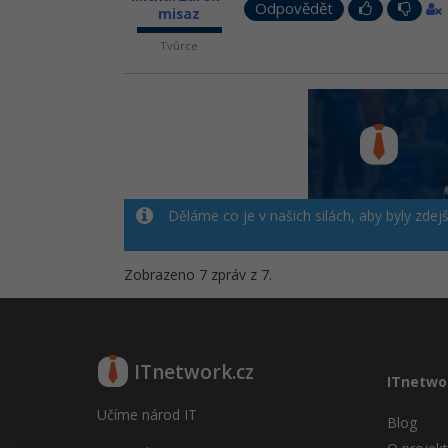
Odpovědět
misaz
Tvůrce
Děláme co je v našich silách, aby byly zdej
Zobrazeno 7 zpráv z 7.
ITnetwork.cz
ITnetwo
Učíme národ IT
Blog