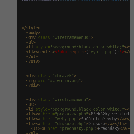
</style>
<body>
<div
 class=
"wireframemenus"
>
<ul>
<li
 style=
"background:black;color:white;"
><st
<li><center>
<?php
require
(
"vypis.php"
);
?>
</ce
</ul>
</div>
<div
 class=
"obrazek"
>
<img
 src=
"scientia.png"
>
</div>
<div
 class=
"wireframemenu"
>
<ul>
<li
 style=
"background:black;color:white;"
><st
<li><a
 href=
"prekazky.php"
>
Překážky ve studiu
<li><a
 href=
"weby.php"
>
Spřátelené weby
</a></l
<li><a
 href=
"diskuze.php"
>
Diskuze
</a></li>
<li><a
 href=
"prednasky.php"
>
Přednášky
</a></
</ul>