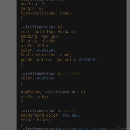
padding
:
0;
margin
:
0;
list-style-type
:
none;
}

.wireframemenus
a{
font
:
bold
13px
Verdana;
padding
:
4px
3px;
display
:
block;
width
:
100%;
color
:
#595959;
text-decoration
:
none;
border-bottom
:
1px
solid
#C0C0C0;
}

.wireframemenus
a
:visited{
color
:
#595959;
}

html>body
.wireframemenus
a{
width
:
auto;
}

.wireframemenus
a
:hover{
background-color
:
#F8FBBD;
color
:
black;
.wireframemenus
{
position
:
absolute
;
top
:
32%
;
left
: