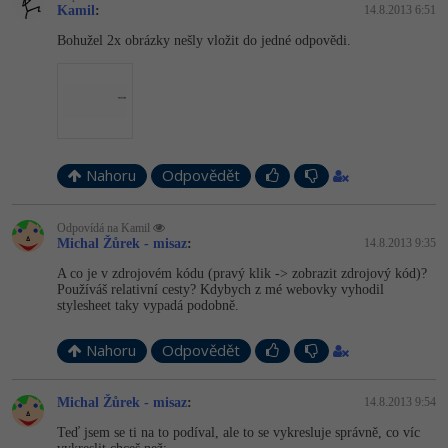
Kamil
:
14.8.2013 6:51
Bohužel 2x obrázky nešly vložit do jedné odpovědi.
Nahoru
Odpovědět
Odpovídá na Kamil
Michal Žůrek - misaz
:
14.8.2013 9:35
A co je v zdrojovém kódu (pravý klik -> zobrazit zdrojový kód)?
Používáš relativní cesty? Kdybych z mé webovky vyhodil
stylesheet taky vypadá podobně.
Nahoru
Odpovědět
Michal Žůrek - misaz
:
14.8.2013 9:54
Teď jsem se ti na to podíval, ale to se vykresluje správně, co víc