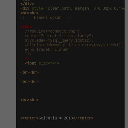
</div>
<div
 style=
"clear:both; margin: 0 0 30px 0;"
>
&n
<br><br>
<!----Hlavní obsah--->
<?php
/*require("connect.php");

  $dotaz="select * from clanky";

  $vysledek=mysql_query($dotaz);

  while($radek=mysql_fetch_array($vysledek)){

  echo $radek["clanek"];

  }*/
?>
<font
 size=
"4"
>
<br><br>
<br><br>
<br><br>
<center>
Scientia © 2013
</center>