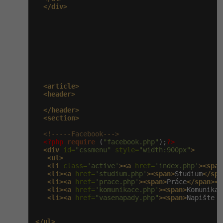
</div>
<article>
<header>
</header>
<section>
<!-----Facebook--->
<?php
require
 (
"facebook.php"
);
?>
<div
 id=
"cssmenu"
 style=
"width:900px"
>
<ul>
<li
 class=
'active'
><a
 href=
'index.php'
><span
<li><a
 href=
'studium.php'
><span>
Studium
</spa
<li><a
 href=
'prace.php'
><span>
Práce
</span></
<li><a
 href=
'komunikace.php'
><span>
Komunikac
<li><a
 href=
"vasenapady.php"
><span>
Napište n
</ul>