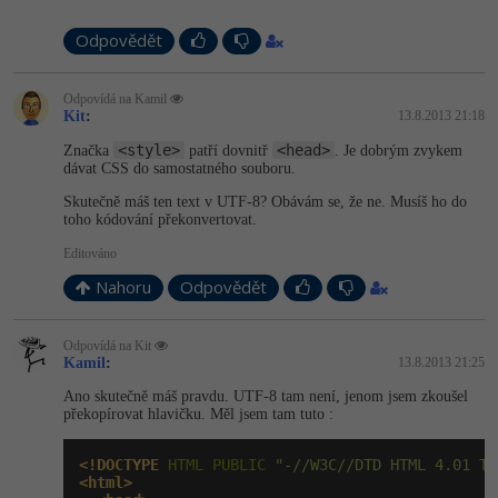
Odpovědět
Odpovídá na Kamil
Kit
:
13.8.2013 21:18
<style>
<head>
Značka
patří dovnitř
. Je dobrým zvykem
dávat CSS do samostatného souboru.
Skutečně máš ten text v UTF-8? Obávám se, že ne. Musíš ho do
toho kódování překonvertovat.
Editováno
Nahoru
Odpovědět
Odpovídá na Kit
Kamil
:
13.8.2013 21:25
Ano skutečně máš pravdu. UTF-8 tam není, jenom jsem zkoušel
překopírovat hlavičku. Měl jsem tam tuto :
<!DOCTYPE
 HTML PUBLIC 
"-//W3C//DTD HTML 4.01 Tr
<html>