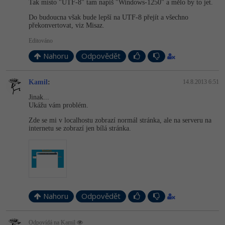
Tak místo "UTF-8" tam napiš "Windows-1250" a mělo by to jet.
Do budoucna však bude lepší na UTF-8 přejít a všechno
překonvertovat, viz Misaz.
Editováno
Nahoru
Odpovědět
Kamil
:
14.8.2013 6:51
Jinak...
Ukážu vám problém.
Zde se mi v localhostu zobrazí normál stránka, ale na serveru na
internetu se zobrazí jen bílá stránka.
Nahoru
Odpovědět
Odpovídá na Kamil