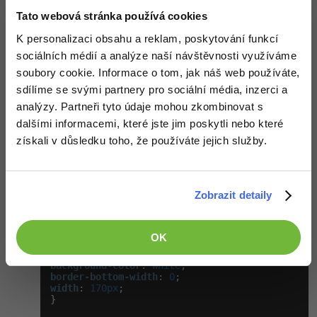
display
:
block;
Tato webová stránka používá cookies
width
:
100%;
color
:
#595959;
K personalizaci obsahu a reklam, poskytování funkcí
text-decoration
:
none;
border-bottom
:
1px
solid
#C0C0C0;
sociálních médií a analýze naší návštěvnosti využíváme
}

soubory cookie. Informace o tom, jak náš web používáte,
.wireframemenu
a
:visited{
sdílíme se svými partnery pro sociální média, inzerci a
color
:
#595959;
analýzy. Partneři tyto údaje mohou zkombinovat s
}

dalšími informacemi, které jste jim poskytli nebo které
html>body
.wireframemenu
a{
získali v důsledku toho, že používáte jejich služby.
width
:
auto;
}

.wireframemenu
a
:hover{
background-color
:
#F8FBBD;
Zobrazit detaily
color
:
black;
}

/* Druh�*/
OK
.wireframemenus
border
:
 1px solid 
#C0C0C0
background-color
:
 white
border-bottom-width
:
 0
width
:
 170px
;

}
