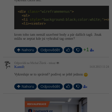
vykreslit chceš než:
<div
 class=
"wireframemenus"
>
<ul>
<li
 style=
"background:black;color:white;"
><st
<li><center>
krom toho tam nemáš uzavřené body a pár dalších tagů. Jinak
můžu se zeptat kde jsi vyhrabal tag center?
+1
Nahoru
Odpovědět
Odpovídá na Michal Žůrek - misaz
Kamil
:
14.8.2013 11:24
Vykresluje se to správně? podívej se ještě jednou
Nahoru
Odpovědět