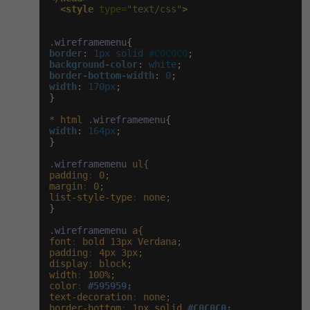
Video
<style
 type=
"text/css"
>
-41%
Copywriter
Algoritmy
Time management
Ostatní
.wireframemenu
-10%
border
:
 1px solid 
#C0C0C0
WordPress specialista
Umělá inteligence (AI)
Windows
background-color
Fórum
:
 white
border-bottom-width
:
 0
width
:
 170px
;

SEO specialista
Pro děti
Linux
}

Příběhy absolventů
*
html
.wireframemenu
Více
Sítě
Blog
width
:
 164px
;

}

Kariéra
Fórum
Kybernetická bezpečnost
.wireframemenu
ul{
padding
:
0;
Pro firmy
margin
:
0;
Elektronický podpis
list-style-type
:
none;
}

Fórum
.wireframemenu
a{
font
:
bold
13px
Verdana;
padding
:
4px
3px;
display
:
block;
width
:
100%;
color
:
#595959;
text-decoration
:
none;
border-bottom
:
1px
solid
#C0C0C0;