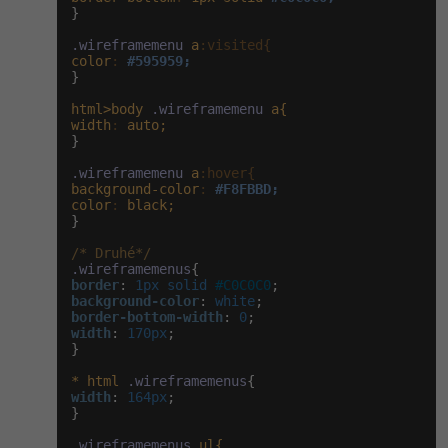
}

.wireframemenu
a
:visited{
color
:
#595959;
}

html>body
.wireframemenu
a{
width
:
auto;
}

.wireframemenu
a
:hover{
background-color
:
#F8FBBD;
color
:
black;
}

/* Druhé*/
.wireframemenus
border
:
 1px solid 
#C0C0C0
background-color
:
 white
border-bottom-width
:
 0
width
:
 170px
;

}

*
html
.wireframemenus
width
:
 164px
;

}

.wireframemenus
ul{