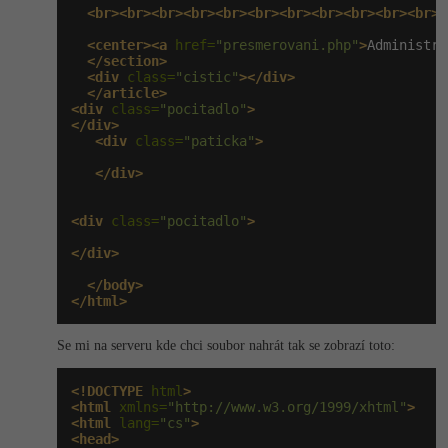
<br><br><br><br><br><br><br><br><br><br><br><
<center><a
 href=
"presmerovani.php"
>
Administra
</section>
<div
 class=
"cistic"
></div>
</article>
<div
 class=
"pocitadlo"
>
</div>
<div
 class=
"paticka"
>
</div>
<div
 class=
"pocitadlo"
>
</div>
</body>
</html>
Se mi na serveru kde chci soubor nahrát tak se zobrazí toto:
<!DOCTYPE
 html
>
<html
 xmlns=
"http://www.w3.org/1999/xhtml"
>
<html
 lang=
"cs"
>
<head>