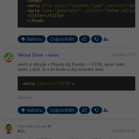
<head>
<meta
 http-equiv=
"content-type"
 content=
"text
<meta
 name=
"generator"
 content=
"PSPad editor,
<title></title>
</head>
Nahoru
Odpovědět
Michal Žůrek - misaz
:
13.8.2013 21:27
otevři si zdroják v PSpadu dej Formát -> UTF8, oprav české
znaky a ulož. Jo a do headu si dej normální metu.
<meta
 charset=
"utf8"
>
Editováno
Nahoru
Odpovědět
Odpovídá na Kamil
Kit
:
13.8.2013 21:29