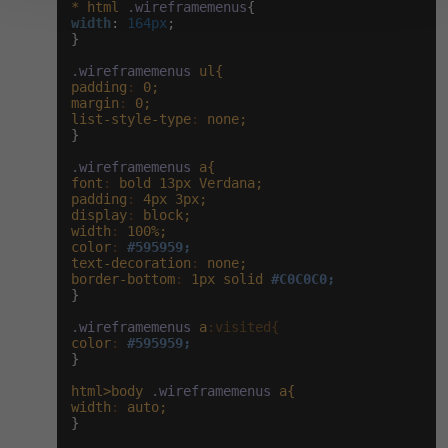
*
html
.wireframemenus
width
:
 164px
;

}

.wireframemenus
ul{
padding
:
0;
margin
:
0;
list-style-type
:
none;
}

.wireframemenus
a{
font
:
bold
13px
Verdana;
padding
:
4px
3px;
display
:
block;
width
:
100%;
color
:
#595959;
text-decoration
:
none;
border-bottom
:
1px
solid
#C0C0C0;
}

.wireframemenus
a
:visited{
color
:
#595959;
}

html>body
.wireframemenus
a{
width
:
auto;
}
