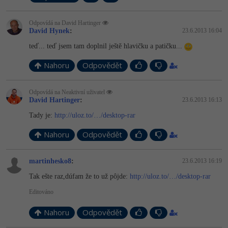
Video
-41%
Copywriter
Algoritmy
Time management
Odpovídá na David Hartinger
Ostatní
David Hynek
:
23.6.2013 16:04
-10%
WordPress specialista
Umělá inteligence (AI)
Windows
teď... teď jsem tam doplnil ještě hlavičku a patičku...
Fórum
SEO specialista
Nahoru
Odpovědět
Pro děti
Linux
Příběhy absolventů
Více
Odpovídá na Neaktivní uživatel
Sítě
Blog
David Hartinger
:
23.6.2013 16:13
Kariéra
Fórum
Tady je:
http://uloz.to/…/desktop-rar
Kybernetická bezpečnost
Pro firmy
Nahoru
Odpovědět
Elektronický podpis
martinhesko8
:
23.6.2013 16:19
Fórum
Tak ešte raz,dúfam že to už pôjde:
http://uloz.to/…/desktop-rar
Editováno
Nahoru
Odpovědět