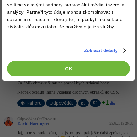
sdílíme se svými partnery pro sociální média, inzerci a
Nahoru
Odpovědět
analýzy. Partneři tyto údaje mohou zkombinovat s
dalšími informacemi, které jste jim poskytli nebo které
Odpovídá na martinhesko8
získali v důsledku toho, že používáte jejich služby.
Kit
:
23.6.2013 16:40
Třeba takhle:
http://files.uloziste.com/…6/index.html
Zobrazit detaily
Nahoru
Odpovědět
OK
Odpovídá na David Hartinger
Kit
:
23.6.2013 16:49
Za 2MB obrázky šumu na pozadí bych strhával body.
Naopak oceňuji inline vkládání drobných obrázků do CSS.
+1
Nahoru
Odpovědět
Odpovídá na CutThroat
David Hartinger
:
23.6.2013 20:09
Jaj, moc se omlouvám, jak jsi mi psal pak ještě další zprávu, tak