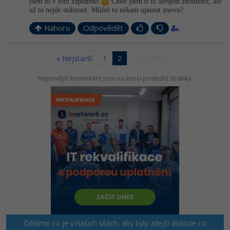
jsem to v tom zapomněl
Chtěl jsem ti to alespoň zhodnotit, ale
už to nejde stáhnout. Můžeš to někam upnout znovu?
Nahoru
Odpovědět
« Nejstarší
1
2
Nejnovější »
Nejnovější komentáře jsou na konci poslední stránky.
Děláme co je v našich silách, aby byly zdejší diskuze co