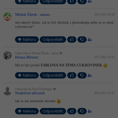
Nahoru
Odpovědět
Michal Žůrek - misaz
:
19.5.2013 19:20
Jen takový dotaz, má to být obrázek s photoshopu nebo se to musí
vykreslovat?
Nahoru
Odpovědět
Odpovídá na Michal Žůrek - misaz
Honza Bittner
:
19.5.2013 19:35
Má to být prostě
ŠABLONA NA TÉMA CUKROVINEK
Nahoru
Odpovědět
Odpovídá na David Hartinger
Neaktivní uživatel
:
20.5.2013 15:27
tak to ani nemusím zkoušet
Nahoru
Odpovědět