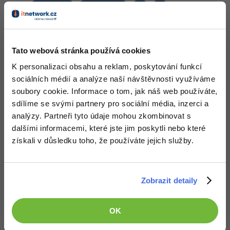
Nahoru
Odpovědět
Odpovídá na kxmx
Kit
:
22.5.2013 9:28
Tato webová stránka používá cookies
Továrnou na cukroví může být i obyčejná cukrárna. Kterým se
raději vyhýbám
K personalizaci obsahu a reklam, poskytování funkcí
sociálních médií a analýze naší návštěvnosti využíváme
Nahoru
Odpovědět
soubory cookie. Informace o tom, jak náš web používáte,
sdílíme se svými partnery pro sociální média, inzerci a
Milan Gallas
:
24.5.2013 20:54
analýzy. Partneři tyto údaje mohou zkombinovat s
můj soubor:
http://ulozto.cz/…/cukrovi-zip
dalšími informacemi, které jste jim poskytli nebo které
získali v důsledku toho, že používáte jejich služby.
+1
Nahoru
Odpovědět
Zobrazit detaily
kxmx
:
25.5.2013 19:12
http://www.antipop.cz/…z/index.html
fonty: Disko (dafont.com), Roboto (google fonts)
OK