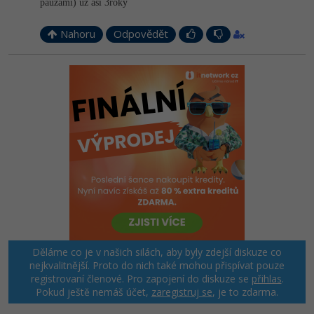
pauzami) už asi 3roky
Nahoru
Odpovědět
Děláme co je v našich silách, aby byly zdejší diskuze co
nejkvalitnější. Proto do nich také mohou přispívat pouze
registrovaní členové. Pro zapojení do diskuze se
přihlas
.
Pokud ještě nemáš účet,
zaregistruj se
, je to zdarma.