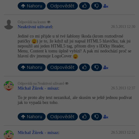
Nahoru
Odpovědět
Odpovídá na kxmx
Neaktivní uživatel
:
26.5.2013 12:30
Jediné co mi přijde u té tvé šablony škoda (krom roztodivné
patičky
) je to, že když už jsi napsal HTML5 hlavičku, tak jsi
nepoužil ani jeden HTML5 tag, přitom divy s IDčky Header,
Menu, Content k tomu úplně vybízí! A pak mi nedochází proč se
hlavní div jmenuje LogoCover
Nahoru
Odpovědět
Odpovídá na Neaktivní uživatel
Michal Žůrek - misaz
:
26.5.2013 12:37
To je proto aby text nezanikal, ale skusím se ještě jednou podívat
jak to vypadá bez toho.
Nahoru
Odpovědět
Michal Žůrek - misaz
:
26.5.2013 12:52