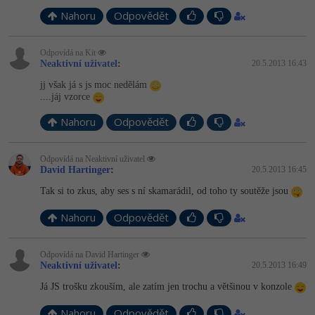
Nahoru
Odpovědět
Odpovídá na Kit
Neaktivní uživatel
:
20.5.2013 16:43
jj však já s js moc nedělám
....jáj vzorce
Nahoru
Odpovědět
Odpovídá na Neaktivní uživatel
David Hartinger
:
20.5.2013 16:45
Tak si to zkus, aby ses s ní skamarádil, od toho ty soutěže jsou
Nahoru
Odpovědět
Odpovídá na David Hartinger
Neaktivní uživatel
:
20.5.2013 16:49
Já JS trošku zkouším, ale zatím jen trochu a většinou v konzole
Nahoru
Odpovědět