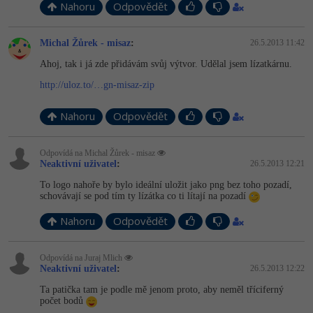
Nahoru
Odpovědět
Michal Žůrek - misaz
:
26.5.2013 11:42
Ahoj, tak i já zde přidávám svůj výtvor. Udělal jsem lízatkárnu.
http://uloz.to/…gn-misaz-zip
Nahoru
Odpovědět
Odpovídá na Michal Žůrek - misaz
Neaktivní uživatel
:
26.5.2013 12:21
To logo nahoře by bylo ideální uložit jako png bez toho pozadí,
schovávají se pod tím ty lízátka co ti lítají na pozadí
Nahoru
Odpovědět
Odpovídá na Juraj Mlich
Neaktivní uživatel
:
26.5.2013 12:22
Ta patička tam je podle mě jenom proto, aby neměl tříciferný
počet bodů