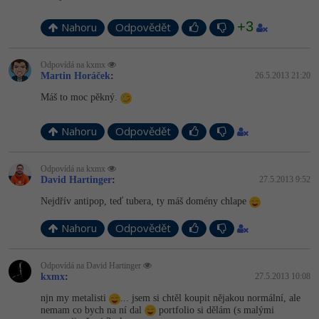
+3
Nahoru
Odpovědět
Odpovídá na kxmx
Martin Horáček
:
26.5.2013 21:20
Máš to moc pěkný.
Nahoru
Odpovědět
Odpovídá na kxmx
David Hartinger
:
27.5.2013 9:52
Nejdřív antipop, teď tubera, ty máš domény chlape
Nahoru
Odpovědět
Odpovídá na David Hartinger
kxmx
:
27.5.2013 10:08
njn my metalisti
... jsem si chtěl koupit nějakou normální, ale
nemam co bych na ní dal
portfolio si dělám (s malými