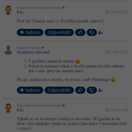
Odpovídá na Neaktivní uživatel
Kit
:
20.5.2013 15:33
Proč ne? Neumíš snad ve 3D udělat kousek cukroví?
Nahoru
Odpovědět
Odpovídá na Kit
Neaktivní uživatel
:
20.5.2013 15:37
S grafikou kamarád nejsem
Pokud tu nastoupí někdo s JavaScriptem (myslím někoho
kdo s ním umí) tak nemám šanci...
No ale, možná něco zkusím, bych moc chtěl Webdesign
Nahoru
Odpovědět
Odpovídá na Neaktivní uživatel
Kit
:
20.5.2013 15:42
Vykašli se na Javascript a udělej to bez něho. 3D grafika se dá
dělat i bez nějakého vztahu ke grafice jako práce s hromadou čísel
a vzorců.