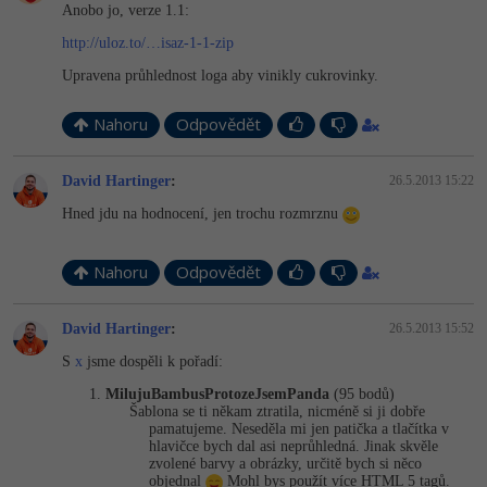
Anobo jo, verze 1.1:
http://uloz.to/…isaz-1-1-zip
Upravena průhlednost loga aby vinikly cukrovinky.
Nahoru
Odpovědět
David Hartinger
:
26.5.2013 15:22
Hned jdu na hodnocení, jen trochu rozmrznu
Nahoru
Odpovědět
David Hartinger
:
26.5.2013 15:52
S
x
jsme dospěli k pořadí:
MilujuBambusPro­tozeJsemPanda
(95 bodů)
Šablona se ti někam ztratila, nicméně si ji dobře
pamatujeme. Neseděla mi jen patička a tlačítka v
hlavičce bych dal asi neprůhledná. Jinak skvěle
zvolené barvy a obrázky, určitě bych si něco
objednal
Mohl bys použít více HTML 5 tagů.