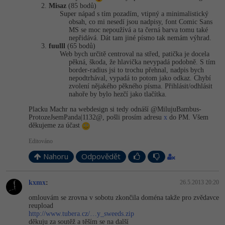
Misaz
(85 bodů)
Super nápad s tím pozadím, vtipný a minimalistický
obsah, co mi nesedí jsou nadpisy, font Comic Sans
MS se moc nepoužívá a ta černá barva tomu také
nepřidává. Dát tam jiné písmo tak nemám výhrad.
fuulll
(65 bodů)
Web bych určitě centroval na střed, patička je docela
pěkná, škoda, že hlavička nevypadá podobně. S tím
border-radius jsi to trochu přehnal, nadpis bych
nepodtrhával, vypadá to potom jako odkaz. Chybí
zvolení nějakého pěkného písma. Přihlásit/odhlásit
nahoře by bylo hezčí jako tlačítka.
Placku Machr na webdesign si tedy odnáší @MilujuBambus­
ProtozeJsemPan­da|1132@, pošli prosím adresu
x
do PM. Všem
děkujeme za účast
Editováno
Nahoru
Odpovědět
kxmx
:
26.5.2013 20:20
omlouvám se zrovna v sobotu zkončila doména takže pro zvědavce
reupload
http://www.tubera.cz/…y_sweeds.zip
děkuju za soutěž a těším se na další