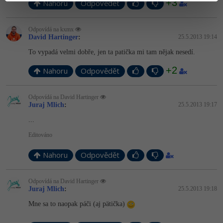
+3
Nahoru
Odpovědět
Odpovídá na kxmx
David Hartinger
:
25.5.2013 19:14
To vypadá velmi dobře, jen ta patička mi tam nějak nesedí.
+2
Nahoru
Odpovědět
Odpovídá na David Hartinger
Juraj Mlich
:
25.5.2013 19:17
...
Editováno
Nahoru
Odpovědět
Odpovídá na David Hartinger
Juraj Mlich
:
25.5.2013 19:18
Mne sa to naopak páči (aj pätička)