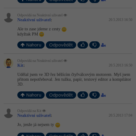
Odpovídá na Neaktivní uživatel
Neaktivní uživatel
:
20.5.2013 16:50
Ale to zase jdeme z cesty
kdyžtak PM
Nahoru
Odpovědět
Odpovídá na Neaktivní uživatel
Kit
:
20.5.2013 16:50
Udělal jsem ve 3D řez běžícím čtyřválcovým motorem. Myš jsem
přitom nepotřeboval. Jen tužku, papír, textový editor a kompilátor
3D.
Nahoru
Odpovědět
Odpovídá na Kit
Neaktivní uživatel
:
20.5.2013 17:04
Jo, jenže já nejsem ty