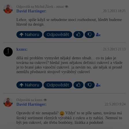
Odpovídá na Michal Žůrek - misaz
David Hartinger
:
20.5.2013 18:25
Lehce, spíše když se nebudeme moci rozhodnout, hledět budeme
hlavně na design.
Nahoru
Odpovědět
kxmx
:
21.5.2013 21:13
dělá mi problém vymyslet nějaký demo obsah... co to jako je
továrna na cukroví? hledal jsem nějakou definici cukroví a všude
je to brané jako vánoční cukroví. ja nevim no, ale nějak si prostě
nemůžu představit strojově vyráběný cukroví
Nahoru
Odpovědět
Odpovídá na kxmx
David Hartinger
:
22.5.2013 9:24
Opravdu tě nic nenapadá?
Vždyť to se píše samo, továrna má
široký sortiment různých výrobků z cukru a ty nabízí. Nemusí to
být jen cukroví, ale třeba bonbóny, lízátka a podobně.