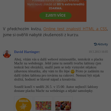
-80%
Vývojář mobilních aplikací
-80%
Python
Digitální gramotnost
Photoshop
HTML5, CSS3, Bootstrap, SEO
PHP
-80%
-30%
Specialista na AI a bigdata
-80%
JavaScript
Marketing
Adobe Illustrator
SQL a databáze
JavaScript
-80%
C# Game developer
-30%
PHP
V předchozím kvízu,
Online test znalostí HTML a CSS
,
WordPress
Adobe Lightroom
Testování a verzování
Python
jsme si ověřili nabyté zkušenosti z kurzu.
-80%
-30%
Webdesigner
-15%
C++
SEO
Adobe XD
UML a návrhové vzory
Aktivity
HTML / CSS
-80%
Tester
-25%
Swift
UX
David Hartinger
:
19.5.2013 16:05
Adobe InDesign
React
UML a návrhové vzory
Ahoj, vítám vás u další webové minisoutěže, tentokrát o placku
-80%
Systémový administrátor
Kotlin
Business
Machr na webdesign. Ještě jsme tu neměli tvorbu šablony (jen
Adobe After Effects
Spring
tenkrát bez obrázků), snažil jsem se tedy vymyslet nějakou
MySQL/MariaDB
zábavnou tématiku, aby vám to šlo lépe
Proto je zadáním na
-80%
-25%
Grafik / UX/UI návrhář
-80%
C
Kryptoměny
další týden šablona pro továrnu na cukroví. Nemusí být nijak
Blender
ASP.NET MVC
složitá, hodnotí se hlavně nápad a kreativita.
MS-SQL
-30%
3D grafik
VB.NET
Copywriting
Soutěž končí v neděli 26.5. v 15:00. Autor nejhezčí šablony
Inkscape
Django
dostane placku Machr na webdesign a nějaké samolepky.
SQLite
-80%
Projektový manažer
-80%
SQL
MS Office
Fotografování
Best practices
-80%
Databázový analytik
Návrh SW
Google Dokumenty