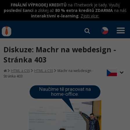
FINÁLNÍ VÝPRODEJ KREDITŮ
na ITnetwork je tady. Využij
poslední šanci
a získej až
80 % extra kreditů ZDARMA
na náš
interaktivní e-learning
.
Zjisti více:
IT kurzy
Od
0 Kč
Diskuze: Machr na webdesign -
Přihlásit se
|
Registrovat
IT e-learning
Rekvalifikace a kurzy
Stránka 403
hrazené úřadem práce
Kurzy IT profesí
HTML a CSS
HTML a CSS
Machr na webdesign -
Workshopy zdarma
Stránka 403
Junior programátor
Kurzy programování
Umělá inteligence v praxi
Školení
Naučíme tě pracovat na
Programátor WWW aplikací
home-office.
Jak začít?
Kurzy e-commerce
Datová analýza v praxi
Základy programování
Školení dle technologií
-80%
Senior programátor
Java
Testování softwaru
Kurzy designu
Objektové programování - OOP
C# .NET
-80%
Front-end developer
-80%
C#.NET
Datová analýza
HTML/CSS
Umělá inteligence
Java