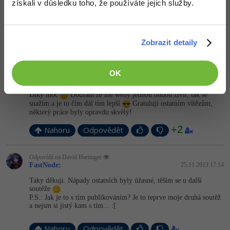
Odpovídá na David Hartinger
získali v důsledku toho, že používáte jejich služby.
Neaktivní uživatel
:
24.11.2013 19:59
tohle není pravá 403 jen jsem udělal kopii, klidně pošlu i kód
Zobrazit detaily
-3
Nahoru
Odpovědět
Odpovídá na David Hartinger
OK
Neaktivní uživatel
:
24.11.2013 21:31
Díky moc
Doufám že mě weby jednou budou živit, tak se
snažím a je to čím dál tím lepší
Gratuluji ostatním vítězům,
některý práce byly opravdu skvělý!
+2
Nahoru
Odpovědět
Odpovídá na David Hartinger
FastNode
:
25.11.2013 17:14
Taky děkuji. Nápady ostatních byly úžasné, těším se u další
soutěže
P.S.: Jak je to s tím publikováním? Je to teprve moje druhá soutěž
a nejsm si jistý kam s tím... :[
Nahoru
Odpovědět