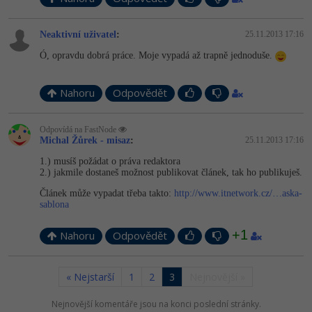
Neaktivní uživatel
:
25.11.2013 17:16
Ó, opravdu dobrá práce. Moje vypadá až trapně jednoduše.
Nahoru
Odpovědět
Odpovídá na FastNode
Michal Žůrek - misaz
:
25.11.2013 17:16
1.) musíš požádat o práva redaktora
2.) jakmile dostaneš možnost publikovat článek, tak ho publikuješ.
Článek může vypadat třeba takto:
http://www.itnetwork.cz/…aska-
sablona
+1
Nahoru
Odpovědět
« Nejstarší
1
2
3
Nejnovější »
Nejnovější komentáře jsou na konci poslední stránky.