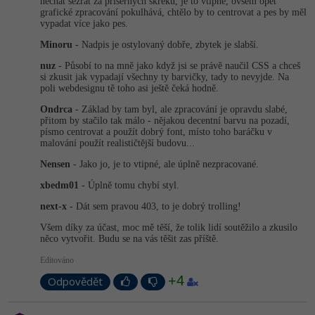
nechat sežrat za příšerných skřeků, je to vtipné, ovšem opět
grafické zpracování pokulhává, chtělo by to centrovat a pes by měl
vypadat více jako pes.
Minoru
- Nadpis je ostylovaný dobře, zbytek je slabší.
nuz
- Působí to na mně jako když jsi se právě naučil CSS a chceš
si zkusit jak vypadají všechny ty barvičky, tady to nevyjde. Na
poli webdesignu tě toho asi ještě čeká hodně.
Ondrca
- Základ by tam byl, ale zpracování je opravdu slabé,
přitom by stačilo tak málo - nějakou decentní barvu na pozadí,
písmo centrovat a použít dobrý font, místo toho baráčku v
malování použít realističtější budovu...
Nensen
- Jako jo, je to vtipné, ale úplně nezpracované.
xbedm01
- Úplně tomu chybí styl.
next-x
- Dát sem pravou 403, to je dobrý trolling!
Všem díky za účast, moc mě těší, že tolik lidí soutěžilo a zkusilo
něco vytvořit. Budu se na vás těšit zas příště.
Editováno
+4
Odpovědět