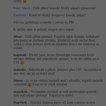
Video
častěji
-41%
Copywriter
Pavel Mareš
- Další pěkný kousek! Hezký nápad i zpracování.
Algoritmy
Time management
Ostatní
FastNode
- Konečně nějaký designový kousek, pěkné!
-10%
WordPress specialista
Umělá inteligence (AI)
Windows
Fórum
Výtvory publikujte a napište
x
adresu do PM.
K dalším jsem se pokusil alespoň něco napsat:
SEO specialista
Pro děti
Linux
Příběhy absolventů
Misaz
- Další pěkná animace. Panáček nějak levituje, neškáluješ
jeho pozici se zbytkem obrázku. Klidně jsi mohl nechat fixní
Více
Sítě
Blog
výšku a celou animaci strčit do nějakého divu a ten centrovat na
pozadí.
Kariéra
Fórum
Kybernetická bezpečnost
loapmail
- Myslel jsem, že ten Silverlight resuscituješ kvůli
něčemu většímu, než jednoduché animaci, to by šlo udělat jen v
Pro firmy
CSS
Elektronický podpis
matusko
- Jednoduché a pěkné, dokonce přes CSS. Na machra to
sice není, ale jsi na dobré cestě.
Fórum
Dimus
- Jo, to by většinu hackerů snad i odradilo, vypadá opravdu
rozzuřeně
Zvuk se mi nějak nenačetl.
mamiksik
- Na menším rozlišení se web nezobrazuje správně,
dole máš nějaké překlepy. Nápad je to dobrý.
DanVitek
- Vymlátit žlutému psovi oči kostí a potom se ním