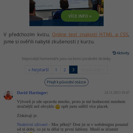
-80%
Vývojář mobilních aplikací
-80%
Python
Digitální gramotnost
Photoshop
HTML5, CSS3, Bootstrap, SEO
PHP
VÍCE INFO »
-80%
-30%
Specialista na AI a bigdata
-80%
JavaScript
Marketing
Adobe Illustrator
SQL a databáze
JavaScript
-80%
C# Game developer
-30%
PHP
V předchozím kvízu,
Online test znalostí HTML a CSS
,
WordPress
Adobe Lightroom
Testování a verzování
Python
jsme si ověřili nabyté zkušenosti z kurzu.
-80%
-30%
Webdesigner
-15%
C++
SEO
Adobe XD
UML a návrhové vzory
Aktivity
HTML / CSS
-80%
Nejnovější komentáře jsou na konci poslední stránky.
Tester
-25%
Swift
UX
Adobe InDesign
React
UML a návrhové vzory
« Nejstarší
1
2
3
Nejnovější »
-80%
Systémový administrátor
Kotlin
Business
Adobe After Effects
Spring
MySQL/MariaDB
Přejít k původní otázce
-80%
-25%
Grafik / UX/UI návrhář
-80%
C
Kryptoměny
Blender
David Hartinger
:
24.11.2013 19:47
ASP.NET MVC
MS-SQL
-30%
3D grafik
Výtvorů je zde opravdu mnoho, proto je mé hodnocení mnohem
VB.NET
Copywriting
Inkscape
stručnější než obvykle
opět jsem udělil více placek.
Django
SQLite
-80%
Projektový manažer
Získávají je:
-80%
SQL
MS Office
Fotografování
Best practices
Neaktivní uživatel
- Moc pěkný! Dost jsi se v webdesignu posunul
-80%
Databázový analytik
od té doby, co jsi tu dělal ty první šablony. Musíš se účastnit
Návrh SW
Google Dokumenty