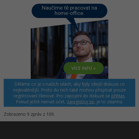
Naučíme tě pracovat na
home-office.
VÍCE INFO »
Děláme co je v našich silách, aby byly zdejší diskuze co
nejkvalitnější. Proto do nich také mohou přispívat pouze
registrovaní členové. Pro zapojení do diskuze se
přihlas
.
Pokud ještě nemáš účet,
zaregistruj se
, je to zdarma.
Zobrazeno 9 zpráv z 109.