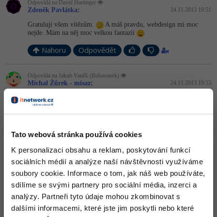
Odpovídá na David Hartinger
Zdeněk Pavlátka
:
24.11.2013 19:51
Gratuluji všem vítězům.
A máš pravdu, webdesign mi moc
nejde. Mám na něj moc velkou fantazii
Nahoru
Odpovědět
Odpovídá na Jakub Vaněk (Bubavanek)
Michal Žůrek - misaz
:
24.11.2013 19:53
tvůj browser nerozumí těm mírám vh a vw.
Nahoru
Odpovědět
Tato webová stránka používá cookies
Odpovídá na David Hartinger
K personalizaci obsahu a reklam, poskytování funkcí
Neaktivní uživatel
:
24.11.2013 19:57
sociálních médií a analýze naší návštěvnosti využíváme
Spletl sis nick
soubory cookie. Informace o tom, jak náš web používáte,
Není to pes..
sdílíme se svými partnery pro sociální média, inzerci a
+1
Nahoru
Odpovědět
analýzy. Partneři tyto údaje mohou zkombinovat s
dalšími informacemi, které jste jim poskytli nebo které