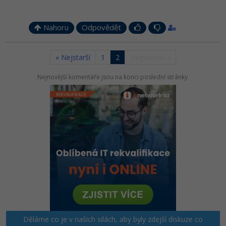
Nahoru
Odpovědět
« Nejstarší
1
2
Nejnovější »
Nejnovější komentáře jsou na konci poslední stránky.
Děláme co je v našich silách, aby byly zdejší diskuze co