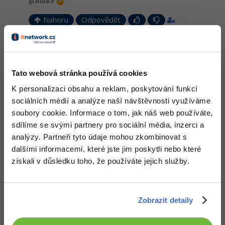
gratulace
Nahoru
Odpovědět
Odpovídá na GreenMan
Martin Bartoš
:
13.2.2013 15:05
Náhodou dobrý kód.
Tato webová stránka používá cookies
A tiež gratulujem
K personalizaci obsahu a reklam, poskytování funkcí
sociálních médií a analýze naší návštěvnosti využíváme
Nahoru
Odpovědět
soubory cookie. Informace o tom, jak náš web používáte,
sdílíme se svými partnery pro sociální média, inzerci a
Odpovídá na jiri.gallo
Neaktivní uživatel
:
13.2.2013 16:31
analýzy. Partneři tyto údaje mohou zkombinovat s
dalšími informacemi, které jste jim poskytli nebo které
Ahoj, mužu ti poradit ?
Jak tam máš ten Google vyhledávač...
získali v důsledku toho, že používáte jejich služby.
Nemusíš používat ten Googlovskej (kterej ti tam stejně nefunguje
)
Mužeš si vytvořit vlastní...
Zobrazit detaily
<form
 action=
"http://google.com/search"
 method=
Zde zadejte Váš dotaz - 
<input
 type=
"text"
 name
<input
 type=
"submit"
 value=
"Hledej"
>