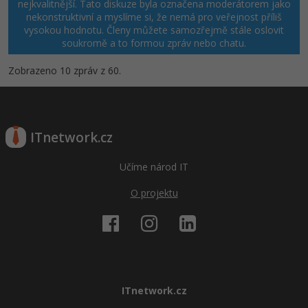
nejkvalitnější. Tato diskuze byla označena moderátorem jako
nekonstruktivní a myslíme si, že nemá pro veřejnost příliš
vysokou hodnotu. Členy můžete samozřejmě stále oslovit
soukromě a to formou zpráv nebo chatu.
Zobrazeno 10 zpráv z 60.
ITnetwork.cz
Učíme národ IT
O projektu
ITnetwork.cz