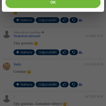
</form>
OK
Nahoru
Odpovědět
Odpovídá na GreenMan
Neaktivní uživatel
:
13.2.2013 16:31
Taky gratuluju
Nahoru
Odpovědět
Shift
:
13.2.2013 21:55
Gratuluju
Nahoru
Odpovědět
:
14.2.2013 16:30
Taky gratuluju. Zasloužené vítězství