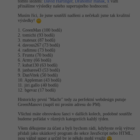
Video
tomto složení:
David Hartinger
,
Drahomír Hanák
,
x
vám
přinášíme výsledky našeho supertajného hodnocení.
-41%
Copywriter
Algoritmy
Time management
Ostatní
Musím říci, že jsme soutěží nadšeni a nečekali jsme tak kvalitní
výsledky!
-10%
WordPress specialista
Umělá inteligence (AI)
Windows
Fórum
1. GreenMan (100 bodů)
2. tomichi (93 bodů)
SEO specialista
3. matesax (87 bodů)
Pro děti
Linux
4. davous267 (73 bodů)
Příběhy absolventů
4. radimsu (73 bodů)
5. Frunta (70 bodů)
Více
Sítě
Blog
6. Army (66 bodů)
7. kubat130 (63 bodů)
Kariéra
8. janbares43 (53 bodů)
Fórum
Kybernetická bezpečnost
9. DanVitek (50 bodů)
10. Appleman (43 bodů)
Pro firmy
11. jiri.gallo (40 bodů)
Elektronický podpis
12. bgevaz (17 bodů)
Historicky první "Machr" tedy za perfektní webdesign putuje
Fórum
GreenManovi (napiš mi prosím adresu do PM).
Všichni máte obrovskou šanci v dalších kolech, podobné soutěže
budeme pořádat v různých kategoriích každý týden.
Všem děkujeme za účast a byli bychom rádi, kdybyste svůj výtvor
přidali jako ukázkový program do sekce JavaScript nebo HTML,
jsou vážně super a určitě by je někdo mohl využít