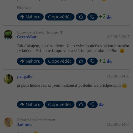
Editováno
+2
Nahoru
Odpovědět
Odpovídá na David Hartinger
GreenMan
:
12.2.2013 20:17
Tak ďakujem, dosť sa divím, že to vyhralo niečo s takým hrozným
JS kódom. Asi ho teda upravím a skúsim pridať ako ukážku.
+1
Nahoru
Odpovědět
jiri.gallo
:
13.2.2013 14:35
já jsem hodně rád že jsem neskončil poslední ale předposlední
Nahoru
Odpovědět
Odpovídá na GreenMan
Зайчик
:
13.2.2013 14:54