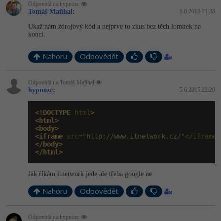
Video
Odpovídá na hypnozc
Tomáš Maňhal
:
5.6.2015 21:38
-41%
Copywriter
Algoritmy
Time management
Ostatní
Ukaž nám zdrojový kód a nejprve to zkus bez těch lomítek na
konci.
-10%
WordPress specialista
Umělá inteligence (AI)
Windows
Fórum
Nahoru
Odpovědět
SEO specialista
Pro děti
Linux
Příběhy absolventů
Odpovídá na Tomáš Maňhal
Více
hypnozc
Sítě
:
5.6.2015 22:20
Blog
Kariéra
Fórum
<!DOCTYPE
 html
>
Kybernetická bezpečnost
<html>
<body>
Pro firmy
<iframe
 src=
"http://www.itnetwork.cz/"
</iframe
>
Elektronický podpis
</body>
</html>
Fórum
Jak říkám itnetwork jede ale třeba google ne
Nahoru
Odpovědět
Odpovídá na hypnozc