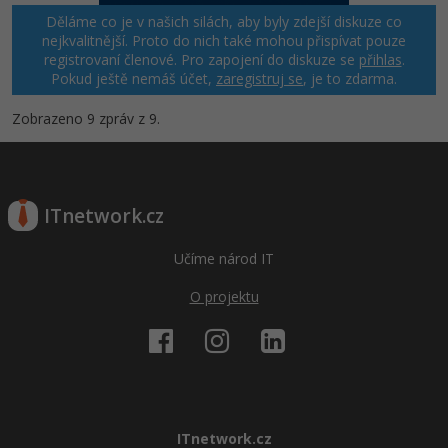
Děláme co je v našich silách, aby byly zdejší diskuze co
nejkvalitnější. Proto do nich také mohou přispívat pouze
registrovaní členové. Pro zapojení do diskuze se
přihlas
.
Pokud ještě nemáš účet,
zaregistruj se
, je to zdarma.
Zobrazeno 9 zpráv z 9.
ITnetwork.cz
Učíme národ IT
O projektu
ITnetwork.cz