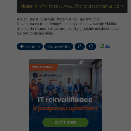
<base
 href=
'http://www.čmajznutastranka.cz'
>
Ale ani tak ti to nemusí fungovat tak, jak bys chtěl.
Nevím, na co to potřebuješ, ale když někdo zakazuje vkládat
stránku do iframe, tak asi nechce, aby ji takhle někdo klonoval,
tak bys to neměl dělat.
+2
Nahoru
Odpovědět