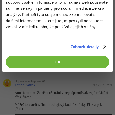
soubory cookie. Informace o tom, jak náš web používáte,
sdílíme se svými partnery pro sociální média, inzerci a
Odpovídá na Michal Šmahel
analýzy. Partneři tyto údaje mohou zkombinovat s
hypnozc
:
5.6.2015 22:28
dalšími informacemi, které jste jim poskytli nebo které
To je jen překlep... nejede to ani s uzavřeným tagem
získali v důsledku toho, že používáte jejich služby.
Nahoru
Odpovědět
Odpovídá na hypnozc
Zobrazit detaily
Michal Šmahel
:
5.6.2015 22:29
Seznam ti funguje??
OK
Nahoru
Odpovědět
Odpovídá na hypnozc
Tonda Kozák
:
6.6.2015 15:36
Ano, je to tím, že některé stránky nepodporují/za­kazují vkládání
přes iframe.
Můžeš to zkusit stáhnout zdrojový kód té stránky PHP a pak
přidat: