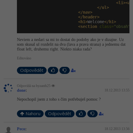
Video
<li><a
 
</ul>
-41%
Copywriter
Algoritmy
</nav>
Time management
Ostatní
</header>
<h1>
Welcome
</h1>
-10%
WordPress specialista
Umělá inteligence (AI)
Windows
<section
 class=
"obsah"
>
Fórum
SEO specialista
Pro děti
Neviem a nedari sa mi to dostat do podoby ako je v dizajne. Uz
Linux
Příběhy absolventů
som skusal ul rozdelit na dva (lava a prava strana) a jednemu dat
float left, druhemu right. Niekto niaka rada?
Více
Sítě
Blog
Editováno
Kariéra
Fórum
Kybernetická bezpečnost
Odpovědět
Pro firmy
Elektronický podpis
Odpovídá na byzanth25
done
:
18.12.2013 13:55
Fórum
Nepochopil jsem z toho s čím potřebuješ pomoc ?
Nahoru
Odpovědět
Peco
:
18.12.2013 13:56