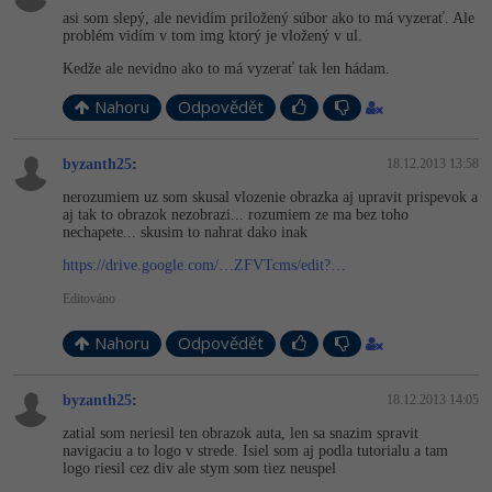
asi som slepý, ale nevidím priložený súbor ako to má vyzerať. Ale
problém vidím v tom img ktorý je vložený v ul.
Kedže ale nevidno ako to má vyzerať tak len hádam.
Nahoru
Odpovědět
byzanth25
:
18.12.2013 13:58
nerozumiem uz som skusal vlozenie obrazka aj upravit prispevok a
aj tak to obrazok nezobrazi... rozumiem ze ma bez toho
nechapete... skusim to nahrat dako inak
https://drive.google.com/…ZFVTcms/edit?…
Editováno
Nahoru
Odpovědět
byzanth25
:
18.12.2013 14:05
zatial som neriesil ten obrazok auta, len sa snazim spravit
navigaciu a to logo v strede. Isiel som aj podla tutorialu a tam
logo riesil cez div ale stym som tiez neuspel