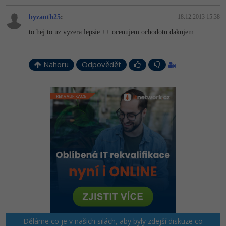
byzanth25
:
18.12.2013 15:38
to hej to uz vyzera lepsie ++ ocenujem ochodotu dakujem
Nahoru
Odpovědět
Děláme co je v našich silách, aby byly zdejší diskuze co