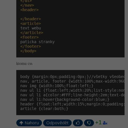
</ul>
</nav>
<header>
</header>
<article>
</article>
<footer>
</footer>
</body>
ktomu css
body {margin:0px;padding:0px;}//všetky všeobecné
nav, article, footer {width:100%;max-width:960p
nav img {width:100%;float:left;}

nav ul li {float:left;width:20%;list-style:none
nav ul li a{color:#FFF;line-height:2em;text-dec
nav ul li:hover{background-color:blue;}

header {float:left;width:15%;margin:0;padding:0;
article {clear:both;}
+1
Nahoru
Odpovědět